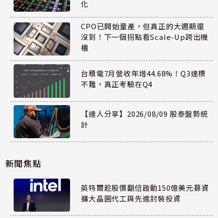
化
CPO已開始量產，但真正的大週期還
沒到！下一個拐點看Scale-Up跨出機
櫃
台積電7月營收年增44.68%！Q3達標
不難，真正考驗在Q4
【達人分享】2026/08/09 股泰盤勢統
計
新聞焦點
英特爾趁股價翻倍啟動150億美元募資
擴大晶圓代工與先進封裝投資