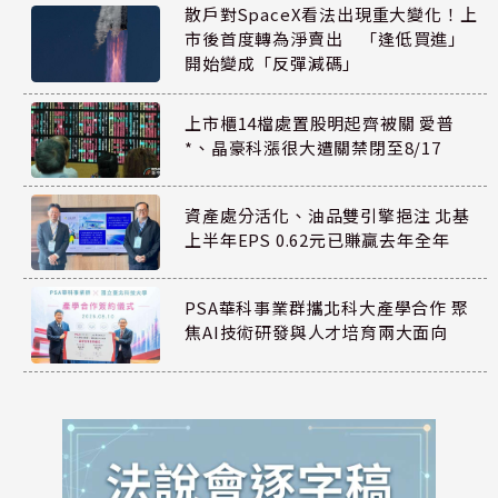
散戶對SpaceX看法出現重大變化！上
市後首度轉為淨賣出 「逢低買進」
開始變成「反彈減碼」
上市櫃14檔處置股明起齊被關 愛普
*、晶豪科漲很大遭關禁閉至8/17
資產處分活化、油品雙引擎挹注 北基
上半年EPS 0.62元已賺贏去年全年
PSA華科事業群攜北科大產學合作 聚
焦AI技術研發與人才培育兩大面向