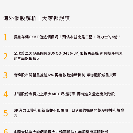
海外個股解析｜大家都說讚
1
長鑫存儲CXMT值這個價嗎？預估本益比是三星、海力士的4倍！
2
全球第二大矽晶圓廠SUMCO(3436-JP)陷折舊高峰 新廠投產拖累
前三季虧損擴大
3
南韓股市開盤重挫逾6% 再度啟動熔斷機制 半導體股成重災區
4
杰瑞股份奪得史上最大AIDC燃機訂單 即將進入量產出貨階段
5
SK海力士獲利創新高卻不如預期 LTA長約機制開始壓抑獲利爆發
力
6
中國太陽能大廠虧損擴大，韓華解決方案卻繳出亮眼財報