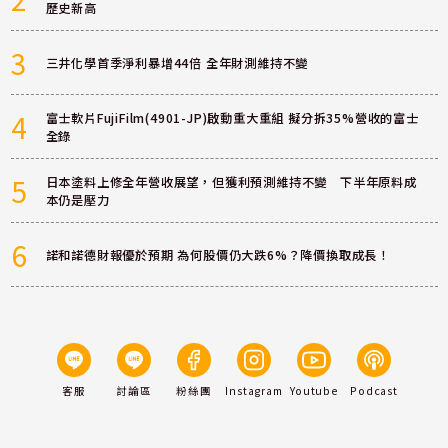
歷史新高
3
三井化學首季淨利暴增44倍 全年財測維持不變
4
富士軟片FujiFilm(4901-JP)啟動重大重組 擬分拆35%營收的富士
全錄
5
日本塗料上修全年營收展望，但獲利預測維持不變 下半年原料成
本仍是壓力
6
諾和諾德財報優於預期 為何股價仍大跌6%？降價換取成長！
客服
討論區
粉絲團
Instagram
Youtube
Podcast