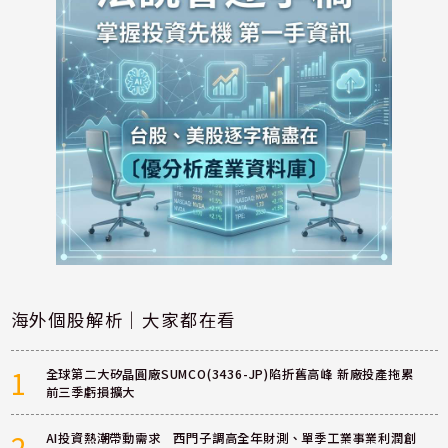
海外個股解析｜大家都在看
1
全球第二大矽晶圓廠SUMCO(3436-JP)陷折舊高峰 新廠投產拖累
前三季虧損擴大
2
AI投資熱潮帶動需求 西門子調高全年財測、單季工業事業利潤創