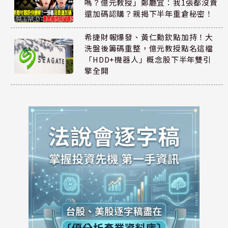
嗎？億元教授」鄭廳宜：我1張都沒賣
還加碼認購？親揭下半年重倉秘密！
希捷財報爆發、黃仁勳欽點加持！大
洗盤後籌碼重整，億元教授點名這檔
「HDD+機器人」概念股下半年雙引
擎全開