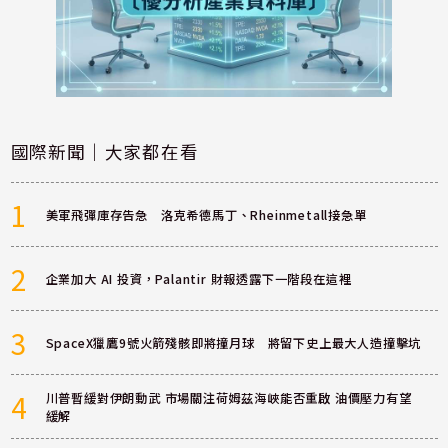
國際新聞｜大家都在看
1
美軍飛彈庫存告急 洛克希德馬丁、Rheinmetall接急單
2
企業加大 AI 投資，Palantir 財報透露下一階段在這裡
3
SpaceX獵鷹9號火箭殘骸即將撞月球 將留下史上最大人造撞擊坑
4
川普暫緩對伊朗動武 市場關注荷姆茲海峽能否重啟 油價壓力有望
緩解