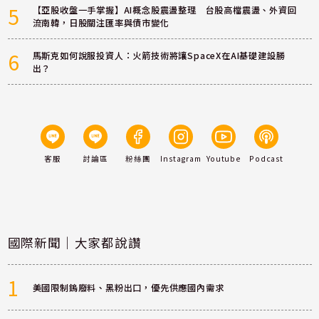
5
【亞股收盤一手掌握】AI概念股震盪整理 台股高檔震盪、外資回
流南韓，日股關注匯率與債市變化
6
馬斯克如何說服投資人：火箭技術將讓SpaceX在AI基礎建設勝
出？
客服
討論區
粉絲團
Instagram
Youtube
Podcast
國際新聞｜大家都說讚
1
美國限制鎢廢料、黑粉出口，優先供應國內需求