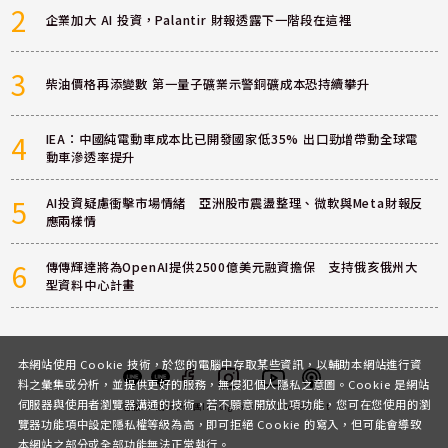
2
企業加大 AI 投資，Palantir 財報透露下一階段在這裡
3
柴油價格再添變數 第一量子礦業示警銅礦成本恐持續攀升
4
IEA：中國純電動車成本比已開發國家低35% 出口勁增帶動全球電
動車滲透率提升
5
AI投資疑慮衝擊市場情緒 亞洲股市震盪整理、微軟與Meta財報反
應兩樣情
6
傳傳輝達將為OpenAI提供2500億美元融資擔保 支持俄亥俄州大
型資料中心計畫
本網站使用 Cookie 技術，於您的電腦中存取某些資訊，以輔助本網站進行資
料之彙集或分析，並提供更好的服務，無侵犯個人隱私之意圖。Cookie 是網站
伺服器與使用者瀏覽器溝通的技術，若不願意開放此項功能，您可在您使用的瀏
客服
討論區
粉絲團
Instagram
Youtube
Podcast
覽器功能項中設定隱私權等級為高，即可拒絕 Cookie 的寫入，但可能會導致
本網站之部分或全部功能無法正常執行。