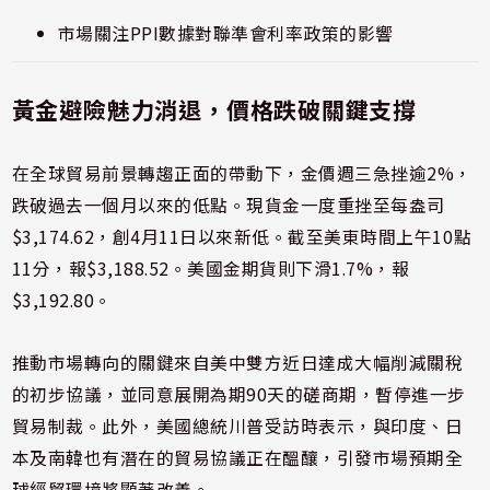
市場關注PPI數據對聯準會利率政策的影響
黃金避險魅力消退，價格跌破關鍵支撐
在全球貿易前景轉趨正面的帶動下，金價週三急挫逾2%，
跌破過去一個月以來的低點。現貨金一度重挫至每盎司
$3,174.62，創4月11日以來新低。截至美東時間上午10點
11分，報$3,188.52。美國金期貨則下滑1.7%，報
$3,192.80。
推動市場轉向的關鍵來自美中雙方近日達成大幅削減關稅
的初步協議，並同意展開為期90天的磋商期，暫停進一步
貿易制裁。此外，美國總統川普受訪時表示，與印度、日
本及南韓也有潛在的貿易協議正在醞釀，引發市場預期全
球經貿環境將顯著改善。