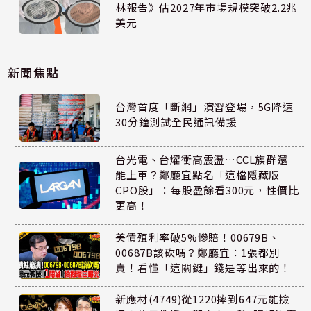
林報告》估2027年市場規模突破2.2兆
美元
新聞焦點
台灣首度「斷網」演習登場，5G降速
30分鐘測試全民通訊備援
台光電、台燿衝高震盪…CCL族群還
能上車？鄭廳宜點名「這檔隱藏版
CPO股」：每股盈餘看300元，性價比
更高！
美債殖利率破5%慘賠！00679B、
00687B該砍嗎？鄭廳宜：1張都別
賣！看懂「這關鍵」錢是等出來的！
新應材(4749)從1220摔到647元能撿