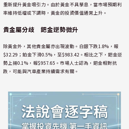
重新提升黃金吸引力。由於黃金不具孳息，當市場預期利
率維持低檔或下調時，黃金的投資價值通常上升。
貴金屬分歧 鈀金逆勢微升
除黃金外，其他貴金屬亦出現波動。白銀下跌1.8%，報
$32.29；鉑金下滑0.5%，至$983.42。相比之下，鈀金逆
勢上揚0.1%，報$957.65。市場人士認為，鈀金相對抗
跌，可能與汽車產業持續需求有關。