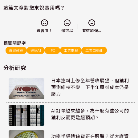
這篇文章對您來說實用嗎？
還可以
很實用！
有待加強...
標籤關鍵字
邊緣運算
邊緣AI
IPC
工業電腦
工業自動化
分析研究
日本塗料上修全年營收展望，但獲利
預測維持不變 下半年原料成本仍是
壓力
AI訂單越來越多，為什麼有些公司的
獲利反而更難超預期？
功率半導體缺貨正在醞釀？從大廠資