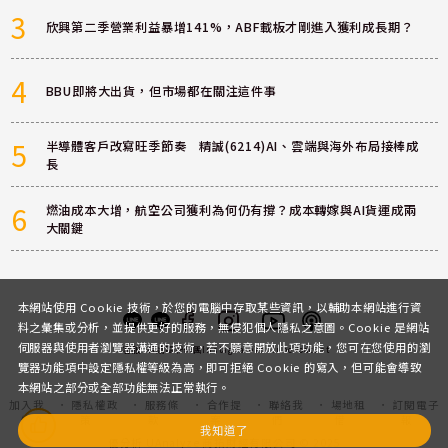
3
欣興第二季營業利益暴增141%，ABF載板才剛進入獲利成長期？
4
BBU即將大出貨，但市場都在關注這件事
5
半導體客戶改寫旺季節奏 精誠(6214)AI、雲端與海外布局接棒成
長
6
燃油成本大增，航空公司獲利為何仍有撐？成本轉嫁與AI貨運成兩
大關鍵
本網站使用 Cookie 技術，於您的電腦中存取某些資訊，以輔助本網站進行資
料之彙集或分析，並提供更好的服務，無侵犯個人隱私之意圖。Cookie 是網站
伺服器與使用者瀏覽器溝通的技術，若不願意開放此項功能，您可在您使用的瀏
客服
討論區
粉絲團
Instagram
Youtube
Podcast
覽器功能項中設定隱私權等級為高，即可拒絕 Cookie 的寫入，但可能會導致
本網站之部分或全部功能無法正常執行。
加入我
隱私權政
服務條
合作提
聯絡我
場地租
訂閱電子
們
策
款
案
們
借
報
我知道了
優分析 UAnalyze 商拓財經有限公司 © 2025