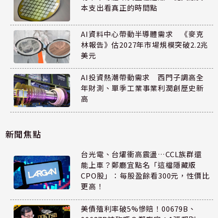
本支出看真正的時間點
AI資料中心帶動半導體需求 《麥克
林報告》估2027年市場規模突破2.2兆
美元
AI投資熱潮帶動需求 西門子調高全
年財測、單季工業事業利潤創歷史新
高
新聞焦點
台光電、台燿衝高震盪…CCL族群還
能上車？鄭廳宜點名「這檔隱藏版
CPO股」：每股盈餘看300元，性價比
更高！
美債殖利率破5%慘賠！00679B、