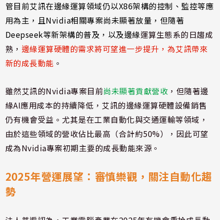
管目前艾訊在邊緣運算領域仍以X86架構的控制、監控等應
用為主，且Nvidia相關專案尚未顯著放量，但隨著
Deepseek等新架構的普及，以及邊緣
運算生態系的日趨成
熟，
邊緣運算硬體的需求將可望進一步提升，為艾訊帶來
新的成長動能
。
雖然艾訊的Nvidia專案目前
尚未顯著貢獻營收
，但隨著邊
緣AI應用成本的持續降低，艾訊的邊緣運算硬體設備銷售
仍有機會受益。尤其是在工業自動化與交通運輸等領域，
由於這些領域的營收佔比最高（合計約50%），因此可望
成為Nvidia專案初期主要的成長動能來源。
2025年營運展望：審慎樂觀，關注自動化趨
勢