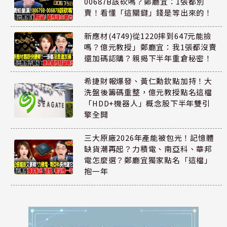
00687B該砍嗎？鄭廳宜：1張都別
賣！看懂「這關鍵」錢是等出來的！
新應材(4749)從1220摔到647元能撿
嗎？億元教授」鄭廳宜：我1張都沒賣
還加碼認購？親揭下半年重倉秘密！
希捷財報爆發、黃仁勳欽點加持！大
洗盤後籌碼重整，億元教授點名這檔
「HDD+機器人」概念股下半年雙引
擎全開
三大原廠2026年產能被包光！記憶體
缺貨潮再起？力積電、南亞科、華邦
電怎麼選？鄭廳宜獨家點名「這檔」
抱一年