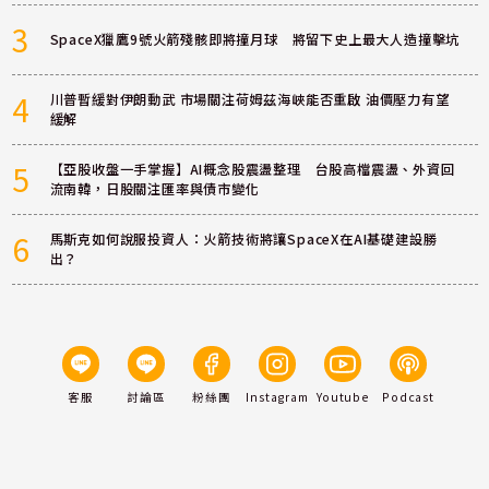
3
SpaceX獵鷹9號火箭殘骸即將撞月球 將留下史上最大人造撞擊坑
4
川普暫緩對伊朗動武 市場關注荷姆茲海峽能否重啟 油價壓力有望
緩解
5
【亞股收盤一手掌握】AI概念股震盪整理 台股高檔震盪、外資回
流南韓，日股關注匯率與債市變化
6
馬斯克如何說服投資人：火箭技術將讓SpaceX在AI基礎建設勝
出？
客服
討論區
粉絲團
Instagram
Youtube
Podcast