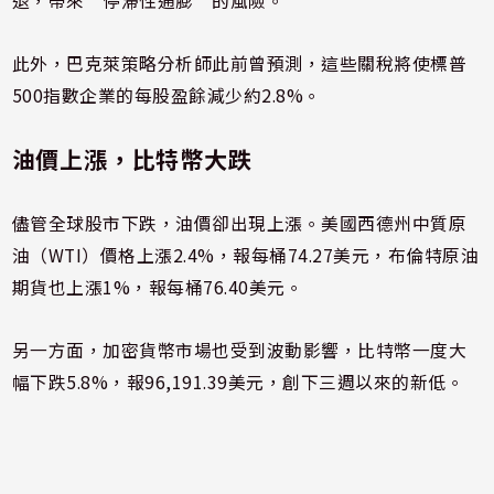
退，帶來“停滯性通膨”的風險。
此外，巴克萊策略分析師此前曾預測，這些關稅將使標普
500指數企業的每股盈餘減少約2.8%。
油價上漲，比特幣大跌
儘管全球股市下跌，油價卻出現上漲。美國西德州中質原
油（WTI）價格上漲2.4%，報每桶74.27美元，布倫特原油
期貨也上漲1%，報每桶76.40美元。
另一方面，加密貨幣市場也受到波動影響，比特幣一度大
幅下跌5.8%，報96,191.39美元，創下三週以來的新低。