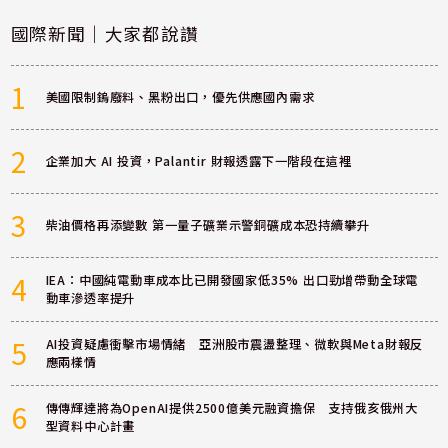
國際新聞｜大家都說讚
1
美國限制鎢廢料、黑粉出口，優先供應國內需求
2
企業加大 AI 投資，Palantir 財報透露下一階段在這裡
3
柴油價格再添變數 第一量子礦業示警銅礦成本恐持續攀升
4
IEA：中國純電動車成本比已開發國家低35% 出口勁增帶動全球電
動車滲透率提升
5
AI投資疑慮衝擊市場情緒 亞洲股市震盪整理、微軟與Meta財報反
應兩樣情
6
傳傳輝達將為OpenAI提供2500億美元融資擔保 支持俄亥俄州大
型資料中心計畫