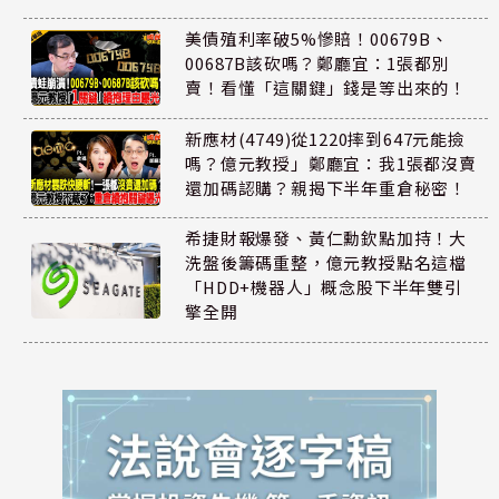
美債殖利率破5%慘賠！00679B、
00687B該砍嗎？鄭廳宜：1張都別
賣！看懂「這關鍵」錢是等出來的！
新應材(4749)從1220摔到647元能撿
嗎？億元教授」鄭廳宜：我1張都沒賣
還加碼認購？親揭下半年重倉秘密！
希捷財報爆發、黃仁勳欽點加持！大
洗盤後籌碼重整，億元教授點名這檔
「HDD+機器人」概念股下半年雙引
擎全開