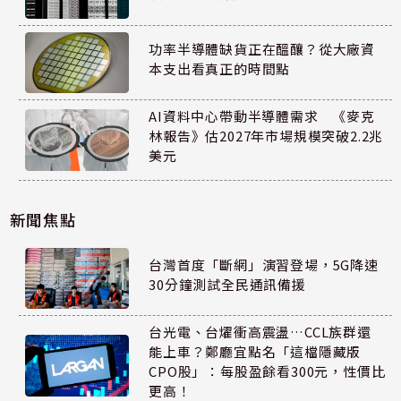
功率半導體缺貨正在醞釀？從大廠資
本支出看真正的時間點
AI資料中心帶動半導體需求 《麥克
林報告》估2027年市場規模突破2.2兆
美元
新聞焦點
台灣首度「斷網」演習登場，5G降速
30分鐘測試全民通訊備援
台光電、台燿衝高震盪…CCL族群還
能上車？鄭廳宜點名「這檔隱藏版
CPO股」：每股盈餘看300元，性價比
更高！