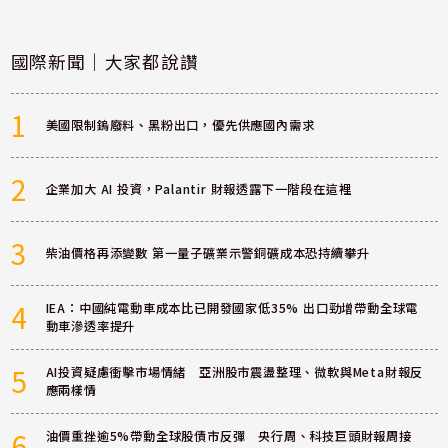
國際新聞｜大家都說讚
1
美國限制鎢廢料、黑粉出口，優先供應國內需求
2
企業加大 AI 投資，Palantir 財報透露下一階段在這裡
3
柴油價格再添變數 第一量子礦業示警銅礦成本恐持續攀升
4
IEA：中國純電動車成本比已開發國家低35% 出口勁增帶動全球電
動車滲透率提升
5
AI投資疑慮衝擊市場情緒 亞洲股市震盪整理、微軟與Meta財報反
應兩樣情
6
油價重挫逾5%帶動全球股債市反彈 央行周、科技巨頭財報周接