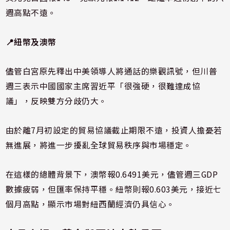
週高點不遠。
📍紐幣及澳幣
儘管白宮原先釋出中美領導人將通話的樂觀訊號，但川普
週三表示中國國家主席習近平「很強硬，很難達成協
議」，反映雙方分歧仍大。
由於離7月初設定的貿易協議截止期限不遠，投資人擔憂若
無進展，將進一步擾亂全球貿易秩序與市場穩定。
在這樣的總體背景下，澳幣報0.6491美元，儘管週三GDP
數據疲弱，但匯率保持平穩。紐幣則報0.603美元，接近七
個月高點，顯示市場對紐西蘭經濟仍具信心。