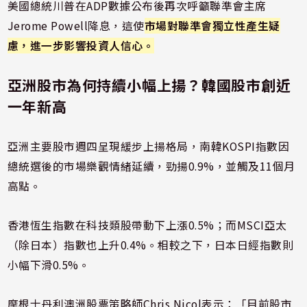
美國總統川普在ADP數據公布後再次呼籲聯準會主席
Jerome Powell降息，這使
市場對聯準會獨立性產生疑
慮，進一步影響投資人信心。
亞洲股市為何持續小幅上揚？韓國股市創近
一年新高
亞洲主要股市週四呈現緩步上揚格局，南韓KOSPI指數因
總統選後的市場樂觀情緒延續，勁揚0.9%，並觸及11個月
高點。
香港恆生指數在科技類股帶動下上漲0.5%；而MSCI亞太
（除日本）指數也上升0.4%。相較之下，日本日經指數則
小幅下滑0.5%。
摩根士丹利澳洲股票策略師Chris Nicol表示：「目前股市