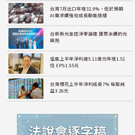
台灣7月出口年增32.9%，低於預期
AI需求續強但成長動能放緩
台新新光金控淨零論壇 匯聚永續的光
與熱
佳能上半年淨利達5.11億元年增1.51
倍 EPS1.55元
台灣櫻花上半年淨利成長7% 每股純
益3.26元