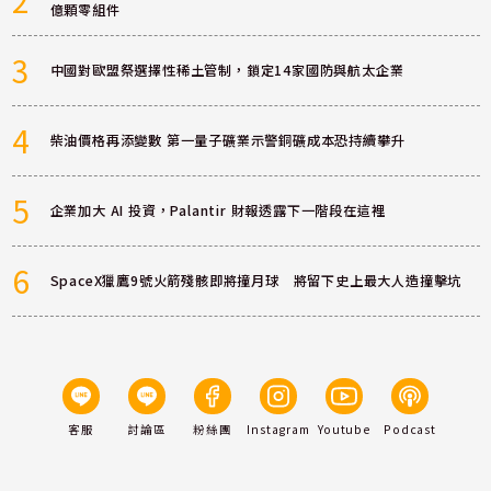
2
億顆零組件
3
中國對歐盟祭選擇性稀土管制，鎖定14家國防與航太企業
4
柴油價格再添變數 第一量子礦業示警銅礦成本恐持續攀升
5
企業加大 AI 投資，Palantir 財報透露下一階段在這裡
6
SpaceX獵鷹9號火箭殘骸即將撞月球 將留下史上最大人造撞擊坑
客服
討論區
粉絲團
Instagram
Youtube
Podcast