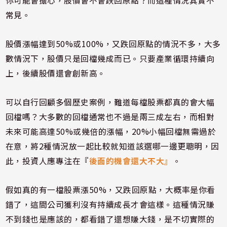
你可能會擔心，股價會不會跌回原點？而這種情況其實不
常見。
股價漲幅達到50%或100%，又跌回原點的情況不多，大多
數情況下，股價只是回檔幾成而已。只要產業循環持續向
上，後續股價還會創新高。
可以自行回顧多個歷史案例，難道每檔股票都真的會大幅
回檔嗎？大多數的回檔通常也不過是兩三成左右，而相對
未來可能高達50%或幾倍的漲幅，20%小幅回檔無需過於
在意，將2種情況放一起比較就知道該選哪一邊更聰明，因
此，投資人應專注在『
後面的機會還大不大』
。
假如真的有一檔股票漲50%，又跌回原點，大概率是你看
錯了，這間公司獲利沒有持續成長才會這樣。這種情況賺
不到錢也是應該的，都看錯了還想賺大錢，是不切實際的