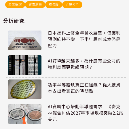
產業循環
買賣決策
成長股
折現模型
分析研究
日本塗料上修全年營收展望，但獲利
預測維持不變 下半年原料成本仍是
壓力
AI訂單越來越多，為什麼有些公司的
獲利反而更難超預期？
功率半導體缺貨正在醞釀？從大廠資
本支出看真正的時間點
AI資料中心帶動半導體需求 《麥克
林報告》估2027年市場規模突破2.2兆
美元