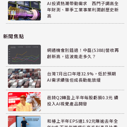
AI投資熱潮帶動需求 西門子調高全
年財測、單季工業事業利潤創歷史新
高
新聞焦點
網通機會別錯過！中磊(5388)營收再
創新高，這波能走多久？
台灣7月出口年增32.9%，低於預期
AI需求續強但成長動能放緩
邑錡Q2轉盈上半年每股虧損0.3元 續
投入AI視覺產品開發
和椿上半年EPS達1.92元賺逾去年全