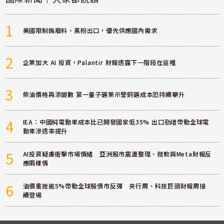
1
美國限制鎢廢料、黑粉出口，優先供應國內需求
2
企業加大 AI 投資，Palantir 財報透露下一階段在這裡
3
柴油價格再添變數 第一量子礦業示警銅礦成本恐持續攀升
4
IEA：中國純電動車成本比已開發國家低35% 出口勁增帶動全球電
動車滲透率提升
5
AI投資疑慮衝擊市場情緒 亞洲股市震盪整理、微軟與Meta財報反
應兩樣情
6
油價重挫逾5%帶動全球股債市反彈 央行周、科技巨頭財報周接
續登場