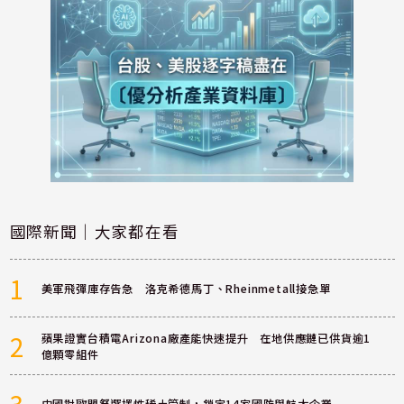
國際新聞｜大家都在看
1
美軍飛彈庫存告急 洛克希德馬丁、Rheinmetall接急單
2
蘋果證實台積電Arizona廠產能快速提升 在地供應鏈已供貨逾1
億顆零組件
3
中國對歐盟祭選擇性稀土管制，鎖定14家國防與航太企業