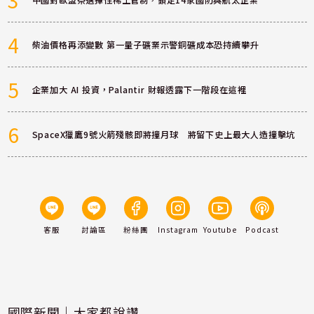
4
柴油價格再添變數 第一量子礦業示警銅礦成本恐持續攀升
5
企業加大 AI 投資，Palantir 財報透露下一階段在這裡
6
SpaceX獵鷹9號火箭殘骸即將撞月球 將留下史上最大人造撞擊坑
客服
討論區
粉絲團
Instagram
Youtube
Podcast
國際新聞｜大家都說讚