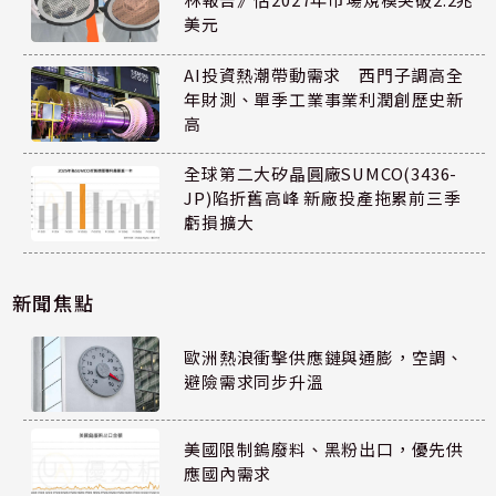
美元
AI投資熱潮帶動需求 西門子調高全
年財測、單季工業事業利潤創歷史新
高
全球第二大矽晶圓廠SUMCO(3436-
JP)陷折舊高峰 新廠投產拖累前三季
虧損擴大
新聞焦點
歐洲熱浪衝擊供應鏈與通膨，空調、
避險需求同步升溫
美國限制鎢廢料、黑粉出口，優先供
應國內需求