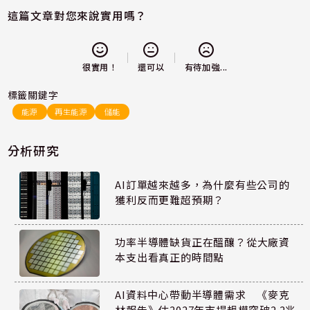
這篇文章對您來說實用嗎？
還可以
很實用！
有待加強...
標籤關鍵字
能源
再生能源
儲能
分析研究
AI訂單越來越多，為什麼有些公司的
獲利反而更難超預期？
功率半導體缺貨正在醞釀？從大廠資
本支出看真正的時間點
AI資料中心帶動半導體需求 《麥克
林報告》估2027年市場規模突破2.2兆