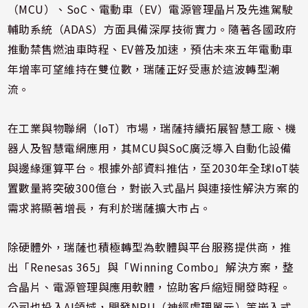
（MCU）、SoC、電動車（EV）電源管理晶片及先進駕駛
輔助系統（ADAS）方面具備深厚技術實力。隨著各國政府
推動禁售燃油車時程、EV普及加速，預估未來五年電動車
年增率可望維持在雙位數，瑞薩正好受惠於這波轉型潮
流。
在工業與物聯網（IoT）市場，瑞薩持續拓展智慧工廠、機
器人及智慧電網應用，其MCU與SoC廣泛導入自動化設備
與邊緣運算平台。根據外部資料推估，至2030年全球IoT裝
置數量將突破300億台，對嵌入式晶片與連接性解決方案的
需求將顯著增長，有利於瑞薩擴大市占。
除硬體外，瑞薩也積極轉型為軟體與平台服務提供商，推
出「Renesas 365」與「Winning Combo」解決方案，整
合晶片、電源管理與應用軟體，協助客戶縮短開發時程。
公司也投入AI領域，開發NPU（神經處理單元）等嵌入式