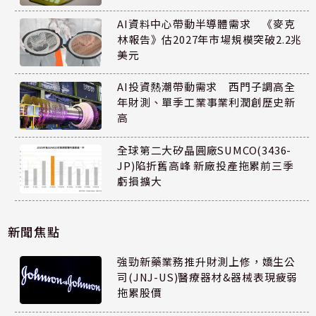
AI資料中心帶動半導體需求 《麥克
林報告》估2027年市場規模突破2.2兆
美元
AI投資熱潮帶動需求 西門子調高全
年財測、單季工業事業利潤創歷史新
高
全球第二大矽晶圓廠SUMCO(3436-
JP)陷折舊高峰 新廠投產拖累前三季
虧損擴大
新聞焦點
強勁新藥業務推升財測上修，嬌生公
司(JNJ-US)醫療器材&器械表現疲弱
拖累股價