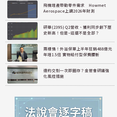
飛機增產帶動零件需求 Howmet
Aerospace上調2026年財測
研華(2395) Q2營收、獲利同步創下歷
史新高！但是~這還不是全部？
兩樣情！外溢保單上半年狂銷488億元
年增1.5倍 實物給付型保費腰斬
違約交割一次即圈存？金管會研議強
化風控措施