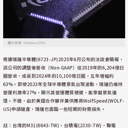
圖片來源：Reuters/TPG
根據瑞薩半導體(6723-JP)2025年6月公布的法說會簡報，
該公司的調整後營收（Non-GAAP）從2019年的6,204億日
圓營收，成長到2024年的10,100億日圓，五年增幅約
63%。即使2023年全球半導體景氣出現波動，瑞薩仍維持
營運利潤率27%，顯示其營運體質穩健，能穿越景氣循
環。不過，由於美國合作夥伴兼供應商WolfSpeed(WOLF-
US)申請破產，瑞薩也面臨一些短期的財務損失。
註：台灣的M31(6643-TW)、台積電(2330-TW)、聯電