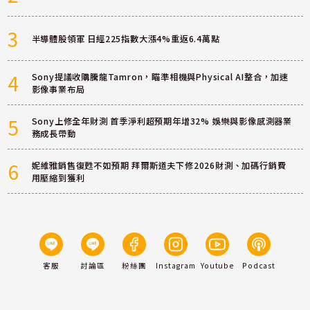
3
半導體股領軍 日經225指數大漲4%重返6.4萬點
4
Sony提議收購騰龍Tamron，瞄準相機與Physical AI整合，加速
影像事業布局
5
Sony上修全年財測 首季淨利超預期年增32% 娛樂與影像感測器業
務成長帶動
6
妮維雅銷售復甦不如預期 拜爾斯道夫下修2026財測、加碼行銷費
用壓縮到獲利
客服
討論區
粉絲團
Instagram
Youtube
Podcast