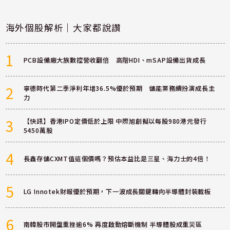
海外個股解析｜大家都說讚
1
PCB設備廠大族數控營收翻倍 高階HDI、mSAP設備出貨成長
2
寧德時代第二季淨利年增36.5%優於預期 儲能業務續扮演成長主
力
3
【快訊】香港IPO定價低於上限 中際旭創擬以每股980港元發行
5450萬股
4
長鑫存儲CXMT值這個價嗎？預估本益比是三星、海力士的4倍！
5
LG Innotek財報優於預期，下一波成長關鍵轉向半導體封裝載板
6
南韓股市開盤重挫逾6% 再度啟動熔斷機制 半導體股成重災區