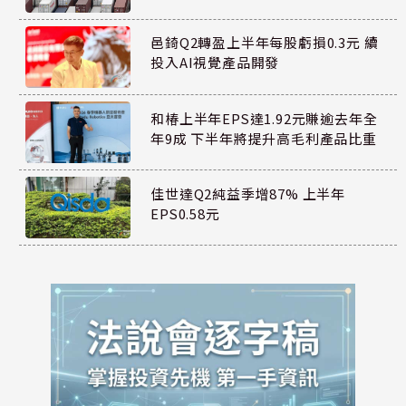
邑錡Q2轉盈上半年每股虧損0.3元 續
投入AI視覺產品開發
和椿上半年EPS達1.92元賺逾去年全
年9成 下半年將提升高毛利產品比重
佳世達Q2純益季增87% 上半年
EPS0.58元