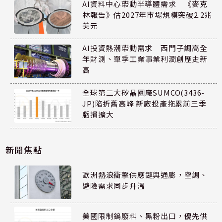
AI資料中心帶動半導體需求 《麥克
林報告》估2027年市場規模突破2.2兆
美元
AI投資熱潮帶動需求 西門子調高全
年財測、單季工業事業利潤創歷史新
高
全球第二大矽晶圓廠SUMCO(3436-
JP)陷折舊高峰 新廠投產拖累前三季
虧損擴大
新聞焦點
歐洲熱浪衝擊供應鏈與通膨，空調、
避險需求同步升溫
美國限制鎢廢料、黑粉出口，優先供