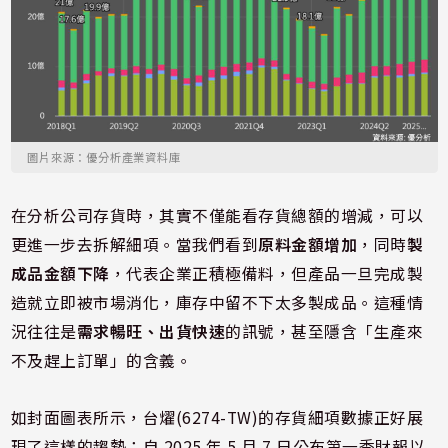
圖片來源：優分析產業資料庫
在分析公司存貨時，其實不僅能看存貨總額的增減，可以
更進一步去拆解細項。當我們看到
原料金額增加
，同時
製
成品金額下降
，代表企業正積極備料，但產品一旦完成製
造就立即被市場消化，庫存中留不下太多製成品。這種情
況往往是
需求暢旺、出貨快速
的訊號，甚至隱含「生產來
不及趕上訂單」的含義。
如封面圖表所示，台燿(6274-TW)的存貨細項數據正好展
現了這樣的趨勢：自 2025 年 5 月 7 日公布第一季財報以