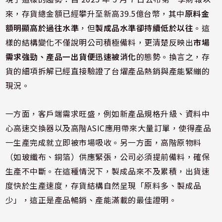
來，存貨總金額已經攀升至新高39.5億台幣，其中
原料金
額明顯高於過往水準
，但
製成品水準卻持續低於以往
。這
樣的結構變化不僅說明公司積極備料，更清楚反映出
市場
需求強勁、產品一出貨便迅速被消化
的態勢。換言之，存
貨的細項拆解已經直接驗證了台燿產品熱銷與產能緊繃的
現況。
一方面，客戶端需求旺盛，例如新產品規格升級、資料中
心高速交換器以及高階ASIC應用帶來大量訂單，使得產品
一生產完成就立即被市場吸收。另一方面，高階原物料
（如玻纖布、銅箔）供應緊張，公司必須提前備料，確保
生產不中斷。在這種情況下，製成品來不及累積，出貨速
度快於生產速度，存貨結構自然呈現「原料多、製成品
少」，這正是產品暢銷、產能滿載的最佳證明。