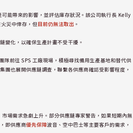
產可能帶來的影響，並評估庫存狀況。該公司執行長 Kelly
件在火災中倖存，但
目前仍無法取出
。
應鏈變化，以確保生產計畫不受干擾。
團隊前往 SPS 工廠現場，積極尋找備用生產基地和替代供
峰集團也展開供應鏈調查，聯繫各供應商確認受影響程度，
實
後，市場需求急劇上升。部分供應鏈專家警告，如果短期內無
」，即供應商
優先保障
波音、空中巴士等主要客戶的需求，