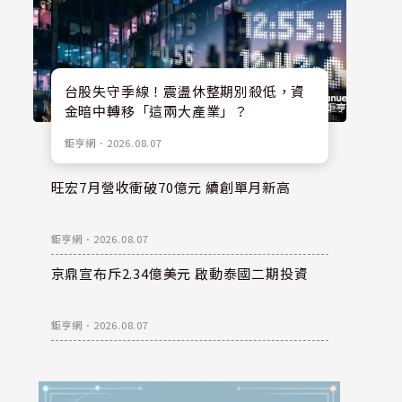
台股失守季線！震盪休整期別殺低，資
金暗中轉移「這兩大產業」？
鉅亨網
．
2026.08.07
旺宏7月營收衝破70億元 續創單月新高
鉅亨網
．
2026.08.07
京鼎宣布斥2.34億美元 啟動泰國二期投資
鉅亨網
．
2026.08.07