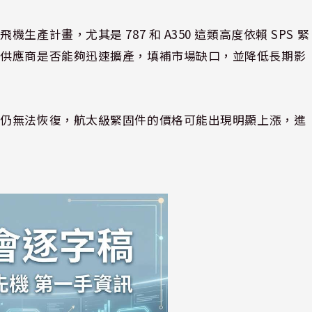
計畫，尤其是 787 和 A350 這類高度依賴 SPS 緊
件供應商是否能夠迅速擴產，填補市場缺口，並降低長期影
應仍無法恢復，航太級緊固件的價格可能出現明顯上漲，進