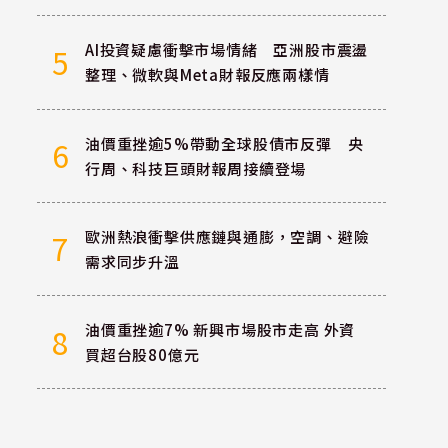
AI投資疑慮衝擊市場情緒 亞洲股市震盪
5
整理、微軟與Meta財報反應兩樣情
油價重挫逾5%帶動全球股債市反彈 央
6
行周、科技巨頭財報周接續登場
歐洲熱浪衝擊供應鏈與通膨，空調、避險
7
需求同步升溫
油價重挫逾7% 新興市場股市走高 外資
8
買超台股80億元