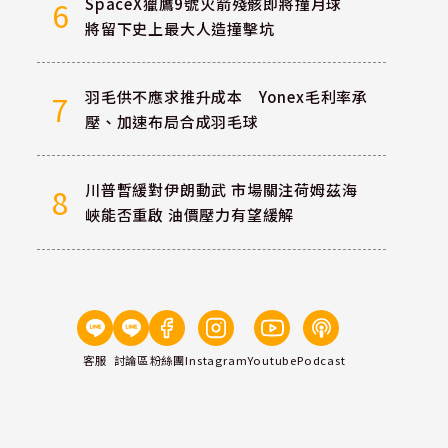
SpaceX獵鷹9號火箭殘骸即將撞月球
6
將留下史上最大人造撞擊坑
羽毛供不應求推升成本 Yonex毛利率承
7
壓、加速布局合成羽毛球
川普暫緩對伊朗動武 市場關注荷姆茲海
8
峽能否重啟 油價壓力有望緩解
客服
討論區
粉絲團
Instagram
Youtube
Podcast