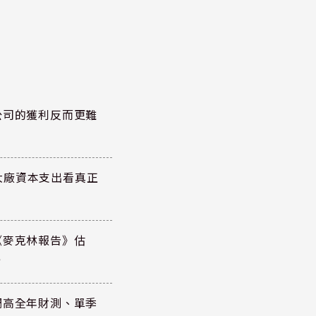
公司的獲利反而更難
大廠資本支出看真正
《麥克林報告》估
元
調高全年財測、單季