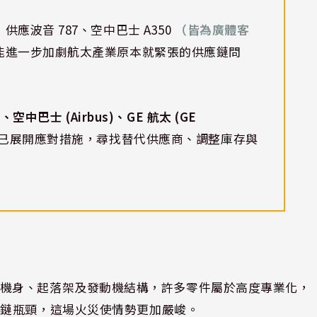
應波音 787、空中巴士 A350
（皆為廣體客
能進一步加劇航太產業原本就緊張的供應鏈問
)、空中巴士 (Airbus)、GE 航太 (GE
已展開應對措施，尋找替代供應商、調整庫存與
飛機機翼、機身、起落架及發動機結構，許多零件屬於高度專業化，
應鏈瓶頸，這場火災使情勢更加嚴峻。