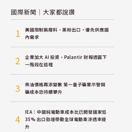
國際新聞｜大家都說讚
美國限制鎢廢料、黑粉出口，優先供應國
1
內需求
企業加大 AI 投資，Palantir 財報透露下
2
一階段在這裡
柴油價格再添變數 第一量子礦業示警銅
3
礦成本恐持續攀升
IEA：中國純電動車成本比已開發國家低
4
35% 出口勁增帶動全球電動車滲透率提
升