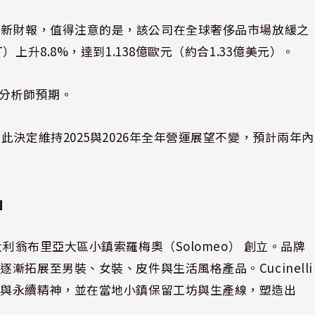
本週公布了最新財報，值得注意的是，該公司在全球奢侈品市場放緩之
上升8.8%，達到1.138億歐元（約合1.33億美元）。
 的分析師預期。
決定維持2025與2026年全年營運展望不變，預計兩年內
」
8年在義大利翁布里亞大區小鎮索羅梅奧（Solomeo） 創立。品牌
拓展至男裝、女裝、皮件與生活風格產品。Cucinelli
質與永續精神，並在當地小鎮保留工坊與生產線，塑造出