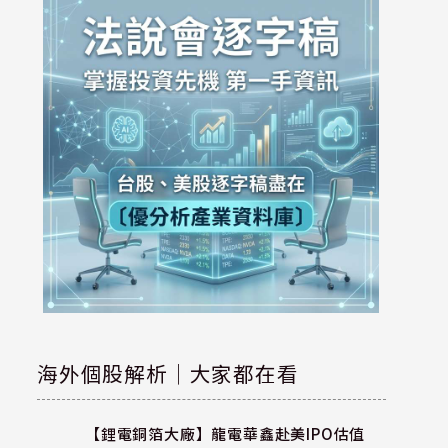
海外個股解析｜大家都在看
【鋰電銅箔大廠】龍電華鑫赴美IPO估值