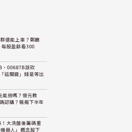
族群還能上車？鄭廳
每股盈餘看300
、00687B該砍
懂「這關鍵」錢是等出
47元能撿嗎？億元教
加碼認購？親揭下半年
持！大洗盤後籌碼重
+機器人」概念股下