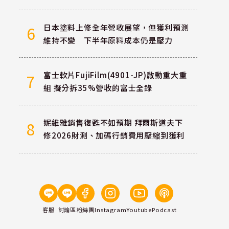
日本塗料上修全年營收展望，但獲利預測
6
維持不變 下半年原料成本仍是壓力
富士軟片FujiFilm(4901-JP)啟動重大重
7
組 擬分拆35%營收的富士全錄
妮維雅銷售復甦不如預期 拜爾斯道夫下
8
修2026財測、加碼行銷費用壓縮到獲利
客服
討論區
粉絲團
Instagram
Youtube
Podcast