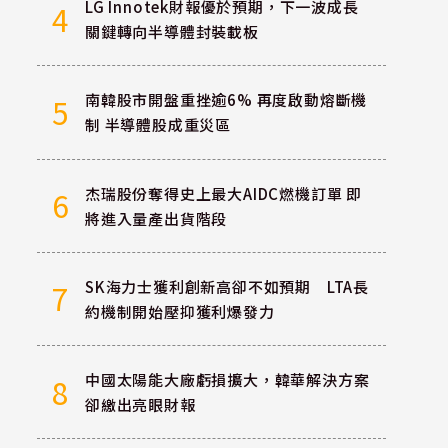
LG Innotek財報優於預期，下一波成長
4
關鍵轉向半導體封裝載板
南韓股市開盤重挫逾6% 再度啟動熔斷機
5
制 半導體股成重災區
杰瑞股份奪得史上最大AIDC燃機訂單 即
6
將進入量產出貨階段
SK海力士獲利創新高卻不如預期 LTA長
7
約機制開始壓抑獲利爆發力
中國太陽能大廠虧損擴大，韓華解決方案
8
卻繳出亮眼財報