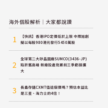
海外個股解析｜大家都說讚
【快訊】香港IPO定價低於上限 中際旭創
1
擬以每股980港元發行5450萬股
全球第二大矽晶圓廠SUMCO(3436-JP)
2
陷折舊高峰 新廠投產拖累前三季虧損擴
大
長鑫存儲CXMT值這個價嗎？預估本益比
3
是三星、海力士的4倍！