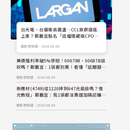
台光電、台燿衝高震盪…CCL族群還能
上車？鄭廳宜點名「這檔隱藏版CPO
股」：每股盈餘看300元，性價比更高！
股民想知道
．
2026.08.08
美債殖利率破5%慘賠！00679B、00687B該
砍嗎？鄭廳宜：1張都別賣！看懂「這關鍵」
錢是等出來的！
股民想知道
．
2026.08.08
新應材(4749)從1220摔到647元能撿嗎？億
元教授」鄭廳宜：我1張都沒賣還加碼認購？
親揭下半年重倉秘密！
股民想知道
．
2026.08.08