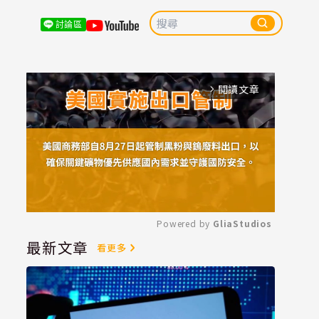
討論區
閱讀文章
arrow_forward_ios
Powered by 
GliaStudios
最新文章
看更多
Mute