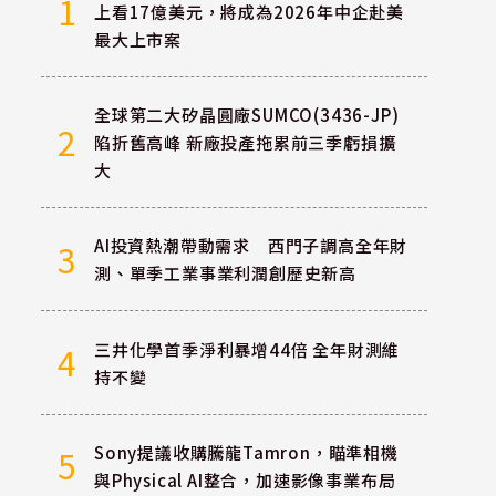
1
上看17億美元，將成為2026年中企赴美
最大上市案
全球第二大矽晶圓廠SUMCO(3436-JP)
2
陷折舊高峰 新廠投產拖累前三季虧損擴
大
AI投資熱潮帶動需求 西門子調高全年財
3
測、單季工業事業利潤創歷史新高
三井化學首季淨利暴增44倍 全年財測維
4
持不變
Sony提議收購騰龍Tamron，瞄準相機
5
與Physical AI整合，加速影像事業布局