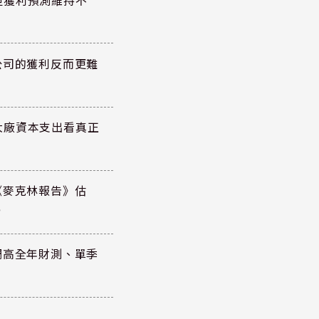
但獲利預測維持不
公司的獲利反而更難
大廠資本支出看真正
《麥克林報告》估
元
調高全年財測、單季