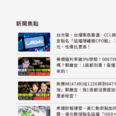
新聞焦點
台光電、台燿衝高震盪…CCL
宜點名「這檔隱藏版CPO股」：
元，性價比更高！
美債殖利率破5%慘賠！00679B
嗎？鄭廳宜：1張都別賣！看
來的！
新應材(4749)從1220摔到6
授」鄭廳宜：我1張都沒賣還
重倉秘密！
希捷財報爆發、黃仁勳欽點加
整，億元教授點名這檔「HDD