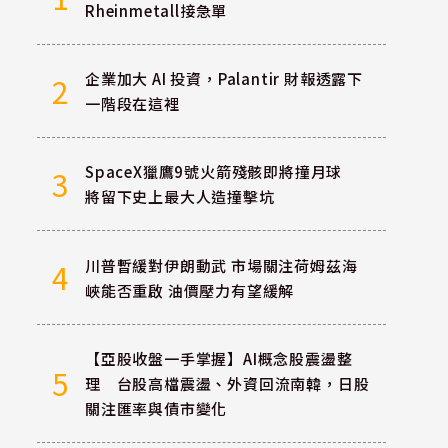
Rheinmetall接急單
企業加大 AI 投資，Palantir 財報透露下
2
一階段在這裡
SpaceX獵鷹9號火箭殘骸即將撞月球
3
將留下史上最大人造撞擊坑
川普暫緩對伊朗動武 市場關注荷姆茲海
4
峽能否重啟 油價壓力有望緩解
【亞股收盤一手掌握】AI概念股震盪整
5
理 台股高檔震盪、外資回流南韓，日股
關注匯率與債市變化