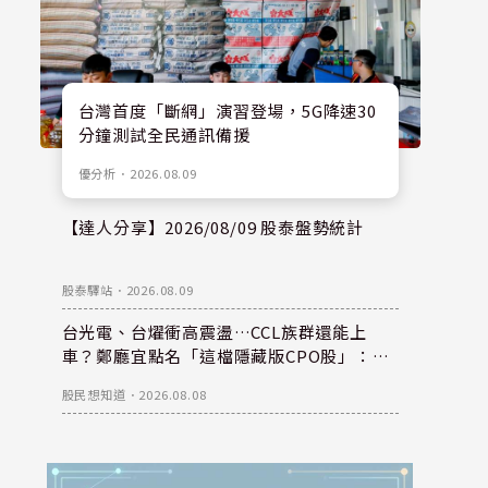
台灣首度「斷網」演習登場，5G降速30
分鐘測試全民通訊備援
優分析
．
2026.08.09
【達人分享】2026/08/09 股泰盤勢統計
股泰驛站
．
2026.08.09
台光電、台燿衝高震盪…CCL族群還能上
車？鄭廳宜點名「這檔隱藏版CPO股」：每
股盈餘看300元，性價比更高！
股民想知道
．
2026.08.08