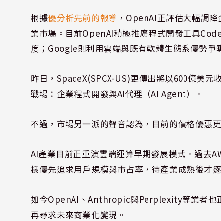
根據
優分析先前的報導
，OpenAI正評估大幅調降
業市場。目前OpenAI積極推廣程式開發工具Codex；
度；Google則利用雲端與既有軟體生態系優勢爭
昨日，SpaceX(SPCX-US)更傳出將以600億
戰場：企業程式開發與AI代理（AI Agent）。
不過，市場另一派的聲音認為，目前的價格優惠
AI產業目前正重演雲端運算早期發展模式。過去AWS、Mi
樣優先追求用戶規模與市占率，待產業成熟後才
如今OpenAI、Anthropic與Perplexi
再尋求未來商業化變現。