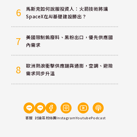
馬斯克如何說服投資人：火箭技術將讓
6
SpaceX在AI基礎建設勝出？
美國限制鎢廢料、黑粉出口，優先供應國
7
內需求
歐洲熱浪衝擊供應鏈與通膨，空調、避險
8
需求同步升溫
客服
討論區
粉絲團
Instagram
Youtube
Podcast