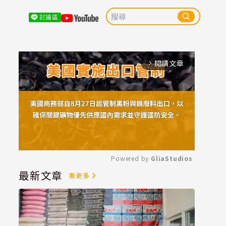
討論區
閱讀文章
arrow_forward_ios
Powered by 
GliaStudios
最新文章
看更多
Mute