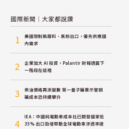
國際新聞｜大家都說讚
美國限制鎢廢料、黑粉出口，優先供應國
1
內需求
企業加大 AI 投資，Palantir 財報透露下
2
一階段在這裡
柴油價格再添變數 第一量子礦業示警銅
3
礦成本恐持續攀升
IEA：中國純電動車成本比已開發國家低
4
35% 出口勁增帶動全球電動車滲透率提