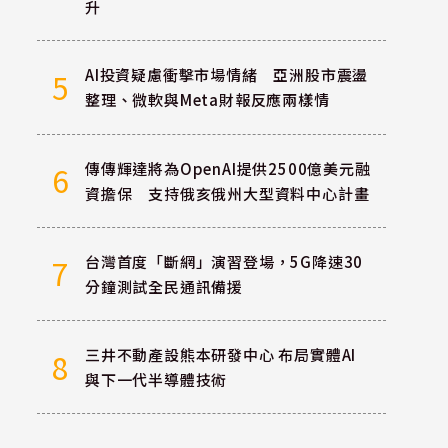
升
AI投資疑慮衝擊市場情緒 亞洲股市震盪
5
整理、微軟與Meta財報反應兩樣情
傳傳輝達將為OpenAI提供2500億美元融
6
資擔保 支持俄亥俄州大型資料中心計畫
台灣首度「斷網」演習登場，5G降速30
7
分鐘測試全民通訊備援
三井不動產設熊本研發中心 布局實體AI
8
與下一代半導體技術