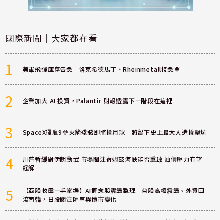
國際新聞｜大家都在看
1
美軍飛彈庫存告急 洛克希德馬丁、Rheinmetall接急單
2
企業加大 AI 投資，Palantir 財報透露下一階段在這裡
3
SpaceX獵鷹9號火箭殘骸即將撞月球 將留下史上最大人造撞擊坑
4
川普暫緩對伊朗動武 市場關注荷姆茲海峽能否重啟 油價壓力有望
緩解
5
【亞股收盤一手掌握】AI概念股震盪整理 台股高檔震盪、外資回
流南韓，日股關注匯率與債市變化