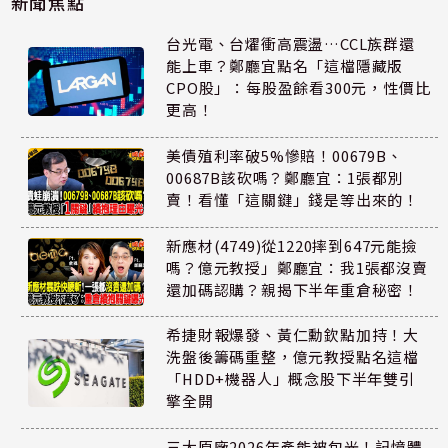
新聞焦點
台光電、台燿衝高震盪…CCL族群還
能上車？鄭廳宜點名「這檔隱藏版
CPO股」：每股盈餘看300元，性價比
更高！
美債殖利率破5%慘賠！00679B、
00687B該砍嗎？鄭廳宜：1張都別
賣！看懂「這關鍵」錢是等出來的！
新應材(4749)從1220摔到647元能撿
嗎？億元教授」鄭廳宜：我1張都沒賣
還加碼認購？親揭下半年重倉秘密！
希捷財報爆發、黃仁勳欽點加持！大
洗盤後籌碼重整，億元教授點名這檔
「HDD+機器人」概念股下半年雙引
擎全開
三大原廠2026年產能被包光！記憶體