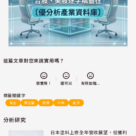
這篇文章對您來說實用嗎？
還可以
很實用！
有待加強...
標籤關鍵字
黃金
貴金屬
銀價
中美
能源
分析研究
日本塗料上修全年營收展望，但獲利