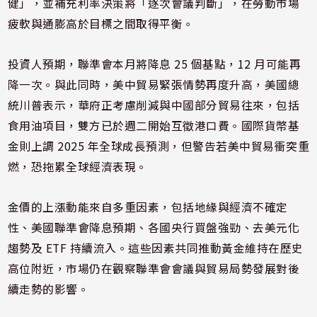
健」，並補充利率決策將「逐次會議判斷」，在勞動市場
疲軟與通膨高於目標之間取得平衡。
投資人預期，聯準會本月將降息 25 個基點，12 月可能再
降一次。與此同時，美中貿易緊張情勢再度升高，美國總
統川普表示，華府正考慮削減與中國部分貿易往來，包括
食用油項目，雙方已於週二開始互徵港口費。國際貨幣基
金則上調 2025 年全球成長預測，但警告若美中貿易衝突重
燃，恐拖累全球經濟表現。
金價的上漲動能來自多重因素，包括地緣與經濟不確定
性、美國聯準會降息預期、各國央行買盤強勁、去美元化
趨勢及 ETF 持續流入。這些因素共同推動黃金維持在歷史
高位附近，市場仍在觀察聯準會會議與貿易局勢發展對後
續走勢的影響。