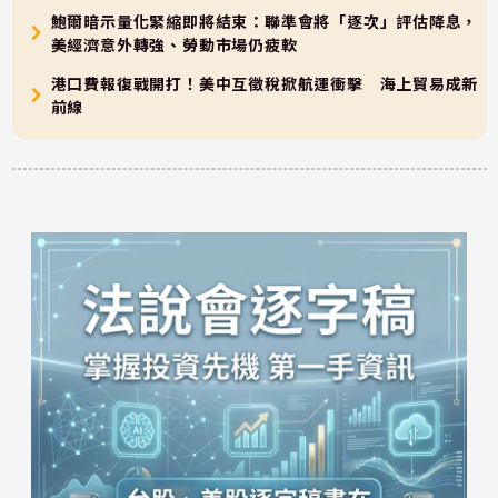
鮑爾暗示量化緊縮即將結束：聯準會將「逐次」評估降息，
美經濟意外轉強、勞動市場仍疲軟
港口費報復戰開打！美中互徵稅掀航運衝擊 海上貿易成新
前線