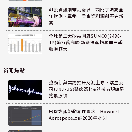
AI投資熱潮帶動需求 西門子調高全
年財測、單季工業事業利潤創歷史新
高
全球第二大矽晶圓廠SUMCO(3436-
JP)陷折舊高峰 新廠投產拖累前三季
虧損擴大
新聞焦點
強勁新藥業務推升財測上修，嬌生公
司(JNJ-US)醫療器材&器械表現疲弱
拖累股價
飛機增產帶動零件需求 Howmet
Aerospace上調2026年財測