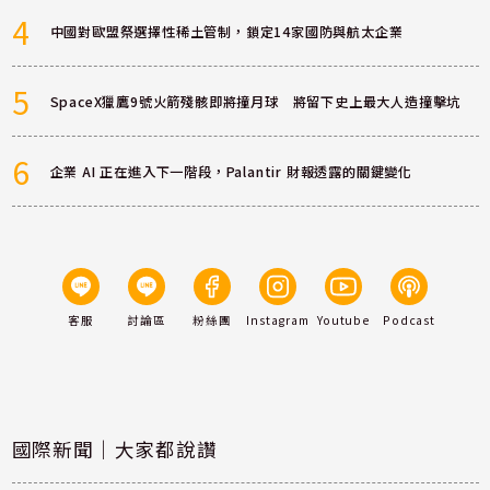
4
中國對歐盟祭選擇性稀土管制，鎖定14家國防與航太企業
5
SpaceX獵鷹9號火箭殘骸即將撞月球 將留下史上最大人造撞擊坑
6
企業 AI 正在進入下一階段，Palantir 財報透露的關鍵變化
客服
討論區
粉絲團
Instagram
Youtube
Podcast
國際新聞｜大家都說讚