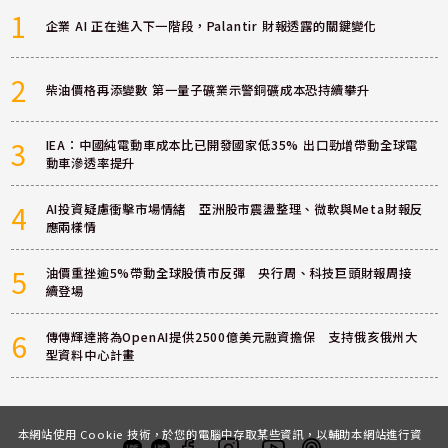
1
企業 AI 正在進入下一階段，Palantir 財報透露的關鍵變化
2
柴油價格再添變數 第一量子礦業示警銅礦成本恐持續攀升
3
IEA：中國純電動車成本比已開發國家低35% 出口勁增帶動全球電
動車滲透率提升
4
AI投資疑慮衝擊市場情緒 亞洲股市震盪整理、微軟與Meta財報反
應兩樣情
5
油價重挫逾5%帶動全球股債市反彈 央行周、科技巨頭財報周接
續登場
6
傳傳輝達將為OpenAI提供2500億美元融資擔保 支持俄亥俄州大
型資料中心計畫
本網站使用 Cookie 技術，於您的電腦中存取某些資訊，以輔助本網站進行資