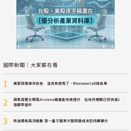
國際新聞｜大家都在看
1
美軍飛彈庫存告急 洛克希德馬丁、Rheinmetall接急單
2
蘋果證實台積電Arizona廠產能快速提升 在地供應鏈已供貨逾1
億顆零組件
3
柴油價格再添變數 第一量子礦業示警銅礦成本恐持續攀升