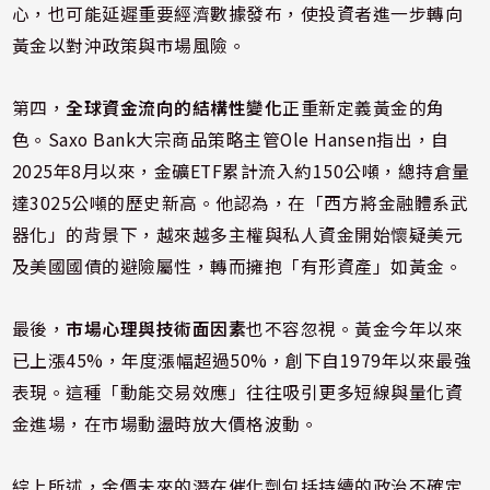
心，也可能延遲重要經濟數據發布，使投資者進一步轉向
黃金以對沖政策與市場風險。
第四，
全球資金流向的結構性變化
正重新定義黃金的角
色。Saxo Bank大宗商品策略主管Ole Hansen指出，自
2025年8月以來，金礦ETF累計流入約150公噸，總持倉量
達3025公噸的歷史新高。他認為，在「西方將金融體系武
器化」的背景下，越來越多主權與私人資金開始懷疑美元
及美國國債的避險屬性，轉而擁抱「有形資產」如黃金。
最後，
市場心理與技術面因素
也不容忽視。黃金今年以來
已上漲45%，年度漲幅超過50%，創下自1979年以來最強
表現。這種「動能交易效應」往往吸引更多短線與量化資
金進場，在市場動盪時放大價格波動。
綜上所述，金價未來的潛在催化劑包括持續的政治不確定