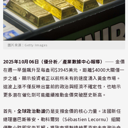
圖片來源：Getty Images
2025年10月06日（優分析／產業數據中心報導）
⸺ 金價
在週一早盤飆升至每盎司$3945美元，距離$4000大關僅一
步之遙，顯示投資者正以前所未有的速度湧入黃金市場。
這波上漲不僅反映出當前的政治與經濟不確定性，也暗示
更多潛在催化劑可能繼續推動金價突破歷史新高。
首先，
全球政治動盪
仍是支撐金價的核心力量。法國新任
總理塞巴斯蒂安・勒科爾努（Sébastien Lecornu）組閣
僅數小時即宣告瓦解，導致市場對總統馬克宏未來政治命