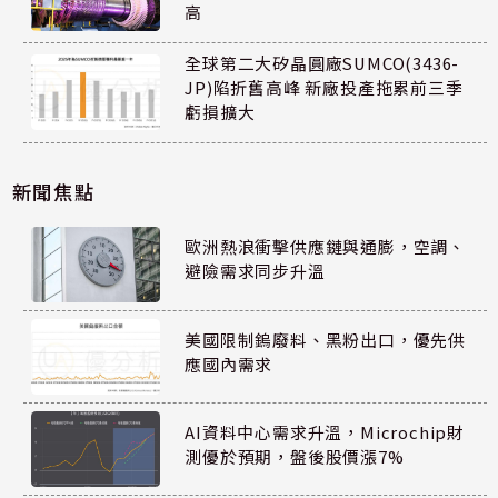
高
全球第二大矽晶圓廠SUMCO(3436-
JP)陷折舊高峰 新廠投產拖累前三季
虧損擴大
新聞焦點
歐洲熱浪衝擊供應鏈與通膨，空調、
避險需求同步升溫
美國限制鎢廢料、黑粉出口，優先供
應國內需求
AI資料中心需求升溫，Microchip財
測優於預期，盤後股價漲7%