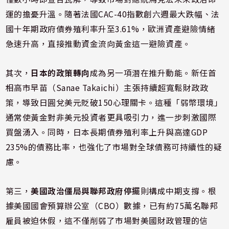
運的擔憂升溫。隨著法國CAC-40指數創六週最大跌幅、法
國十年期政府債券殖利率升至3.61%，歐洲資產避險情緒
急速升高，直接推動資金流向黃金這一避險資產。
其次，
日本的政策轉向
成為另一項潛在推升動能。新任首
相高市早苗（Sanae Takaichi）主張持續超寬鬆財政政
策，導致日圓兌美元貶破150心理關卡。這種「弱幣環境」
通常使黃金對非美元投資者更具吸引力，進一步刺激國際
買盤湧入。同時，日本長期債券殖利率上升與高達GDP
235%的債務比率，也強化了市場對全球債務可持續性的疑
慮。
第三，
美國政治僵局與聯邦政府停擺
則構成中期支撐。根
據美國國會預算辦公室（CBO）數據，已有約75萬名聯邦
雇員被迫休假，這不僅削弱了市場對美國財政管理的信