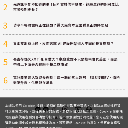
2
光通訊不能不知道的事！InP 雷射供不應求，銅纜生命週期可能比
市場預期更長？
3
功率半導體缺貨正在醞釀？從大廠資本支出看真正的時間點
4
資本支出愈上修，反而透露 AI 建設開始進入不同的投資周期？
5
長鑫存儲(CXMT)能否做大？觀察重點不只是技術世代差距，而是
中國上下游是否將聯手搶全球市占
6
電池產業進入新成長週期！這一輪的三大趨勢：ESS接棒EV、價格
競爭升溫、供應鏈在地化
本網站使用 Cookie 技術，於您的電腦中存取某些資訊，以輔助本網站進行資
料之彙集或分析，並提供更好的服務，無侵犯個人隱私之意圖。Cookie 是網站
伺服器與使用者瀏覽器溝通的技術，若不願意開放此項功能，您可在您使用的瀏
客服
討論區
粉絲團
Instagram
Youtube
Podcast
覽器功能項中設定隱私權等級為高，即可拒絕 Cookie 的寫入，但可能會導致