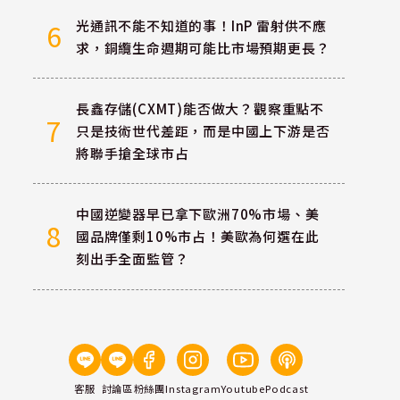
光通訊不能不知道的事！InP 雷射供不應
6
求，銅纜生命週期可能比市場預期更長？
長鑫存儲(CXMT)能否做大？觀察重點不
7
只是技術世代差距，而是中國上下游是否
將聯手搶全球市占
中國逆變器早已拿下歐洲70%市場、美
8
國品牌僅剩10%市占！美歐為何選在此
刻出手全面監管？
客服
討論區
粉絲團
Instagram
Youtube
Podcast