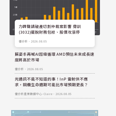
力韡聲請破產切割仲裁案影響 偉訓
(3032)擺脫財務包袱、股價攻漲停
優分析
．
2026.08.05
蘇姿丰再喊AI超級循環 AMD預估未來成長速
度將高於市場
優分析
．
2026.08.05
光通訊不能不知道的事！InP 雷射供不應
求，銅纜生命週期可能比市場預期更長？
優分析產業數據中心-Claire
．
2026.08.05