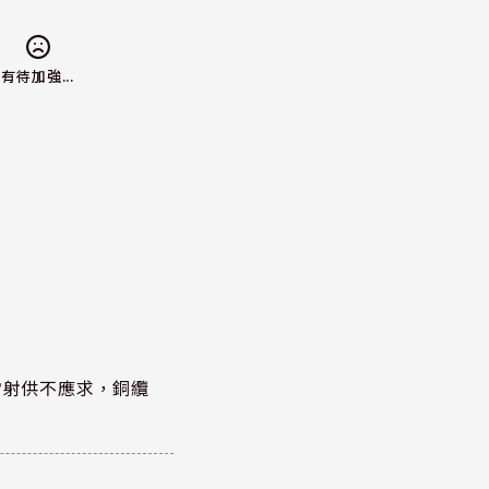
有待加強...
雷射供不應求，銅纜
？