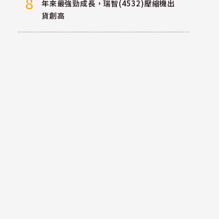
8
年來最強勁成長，瑞智(4532)壓縮機出
貨創高