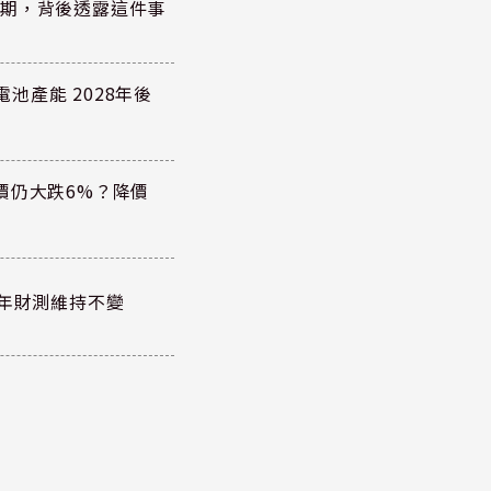
績超預期，背後透露這件事
電池產能 2028年後
價仍大跌6%？降價
全年財測維持不變