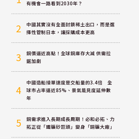
有機會一路看到2030年？
中國其實沒有全面封鎖稀土出口，而是選
2
擇性管制日本，讓採購成本更高
銅價逼近高點！全球銅庫存大減 供需拉
3
鋸加劇
中國造船接單速度是交船量的3.4倍 全
4
球市占率逼近85%、景氣能見度延伸數
年
銅需求進入長期成長周期！必和必拓、力
5
拓正從「鐵礦砂巨頭」變身「銅礦大廠」