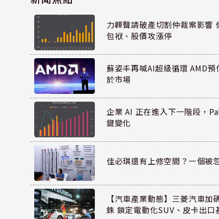
力韡聲請破產切割仲裁案影響 偉
包袱、股價攻漲停
蘇姿丰再喊AI超級循環 AMD
於市場
企業 AI 正在進入下一階段，Pal
鍵變化
佳必琪還有上修空間？一個被
【汽車產業動態】三菱汽車加碼
銖 鎖定電動化SUV、皮卡出口