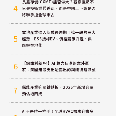
長鑫存儲(CXMT)能否做大？觀察重點不
4
只是技術世代差距，而是中國上下游是否
將聯手搶全球市占
電池產業進入新成長週期！這一輪的三大
5
趨勢：ESS接棒EV、價格競爭升溫、供
應鏈在地化
【鋼鐵利差#4】AI 算力狂潮的意外贏
6
家：美國建設支出透露出的鋼鐵復甦訊號
儲能產業迎關鍵轉折，2026年新增容量
7
預估增四成
AI不是唯一推手！全球HVAC需求迎來多