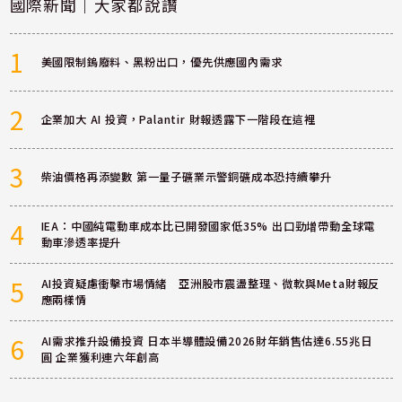
國際新聞｜大家都說讚
1
美國限制鎢廢料、黑粉出口，優先供應國內需求
2
企業加大 AI 投資，Palantir 財報透露下一階段在這裡
3
柴油價格再添變數 第一量子礦業示警銅礦成本恐持續攀升
4
IEA：中國純電動車成本比已開發國家低35% 出口勁增帶動全球電
動車滲透率提升
5
AI投資疑慮衝擊市場情緒 亞洲股市震盪整理、微軟與Meta財報反
應兩樣情
6
AI需求推升設備投資 日本半導體設備2026財年銷售估達6.55兆日
圓 企業獲利連六年創高