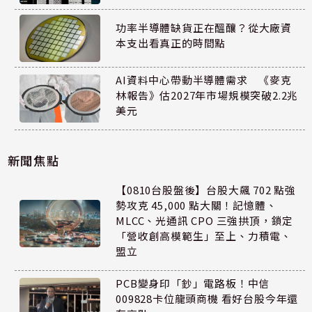
功率半導體缺貨正在醞釀？從大廠資
本支出看真正的時間點
AI資料中心帶動半導體需求 《麥克
林報告》估2027年市場規模突破2.2兆
美元
新聞焦點
【0810台股盤後】台股大飆 702 點強
勢攻克 45,000 點大關！記憶體、
MLCC、光通訊 CPO 三強拱頂，鎖定
「營收創高模範生」至上、力積電、
盟立
PCB變身印「鈔」電路板！中信
009828卡位龍頭商機 看好台股今年還