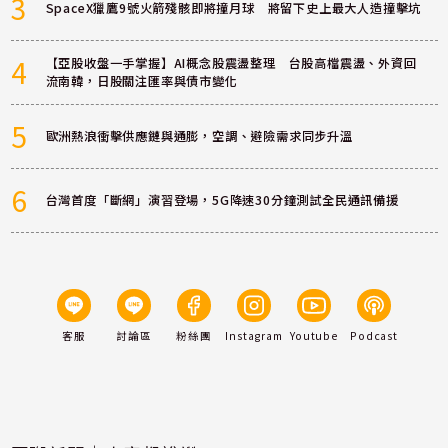
3
SpaceX獵鷹9號火箭殘骸即將撞月球 將留下史上最大人造撞擊坑
4
【亞股收盤一手掌握】AI概念股震盪整理 台股高檔震盪、外資回
流南韓，日股關注匯率與債市變化
5
歐洲熱浪衝擊供應鏈與通膨，空調、避險需求同步升溫
6
台灣首度「斷網」演習登場，5G降速30分鐘測試全民通訊備援
客服
討論區
粉絲團
Instagram
Youtube
Podcast