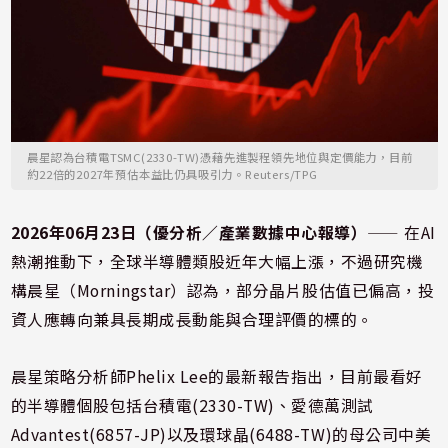
晨星認為台積電TSMC(2330-TW)憑藉先進製程領先地位與定價能力，目前
約22倍的2027年預估本益比仍具吸引力。Reuters/TPG
2026年06月23日（優分析／產業數據中心報導）
⸺ 在AI
熱潮推動下，全球半導體類股近年大幅上漲，不過研究機
構晨星（Morningstar）認為，部分晶片股估值已偏高，投
資人應轉向兼具長期成長動能與合理評價的標的。
晨星策略分析師Phelix Lee的最新報告指出，目前最看好
的半導體個股包括台積電(2330-TW)、愛德萬測試
Advantest(6857-JP)以及環球晶(6488-TW)的母公司中美