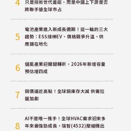
4
只是技術世代差距，而是中國上下游是否
將聯手搶全球市占
電池產業進入新成長週期！這一輪的三大
5
趨勢：ESS接棒EV、價格競爭升溫、供
應鏈在地化
儲能產業迎關鍵轉折，2026年新增容量
6
預估增四成
銅價逼近高點！全球銅庫存大減 供需拉
7
鋸加劇
AI不是唯一推手！全球HVAC需求迎來多
8
年來最強勁成長，瑞智(4532)壓縮機出