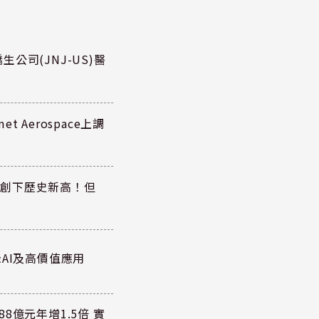
公司(JNJ-US)醫
 Aerospace上調
同步創下歷史新高！但
AI及高價值應用
8億元年增1.5倍 實