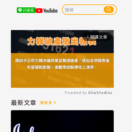
討論區
閱讀文章
arrow_forward_ios
Powered by 
GliaStudios
最新文章
看更多
Mute