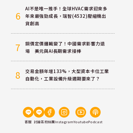
AI不是唯一推手！全球HVAC需求迎來多
6
年來最強勁成長，瑞智(4532)壓縮機出
貨創高
銅價定價邏輯變了！中國需求影響力退
7
場 美元與AI長期需求接棒
交易金額年增133%，大型資本卡位工業
8
自動化，工業設備升級週期要來了？
客服
討論區
粉絲團
Instagram
Youtube
Podcast