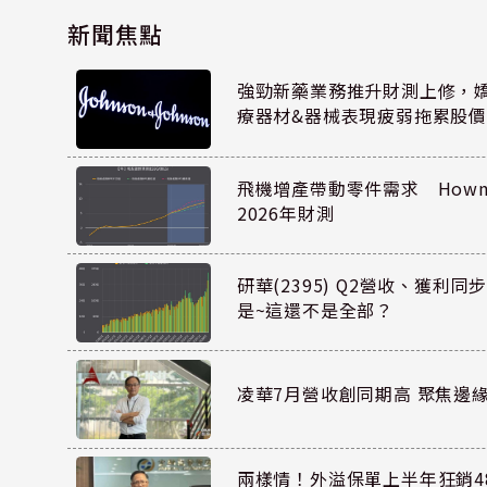
新聞焦點
強勁新藥業務推升財測上修，嬌生
療器材&器械表現疲弱拖累股價
飛機增產帶動零件需求 Howmet
2026年財測
研華(2395) Q2營收、獲利
是~這還不是全部？
凌華7月營收創同期高 聚焦邊緣
兩樣情！外溢保單上半年狂銷48