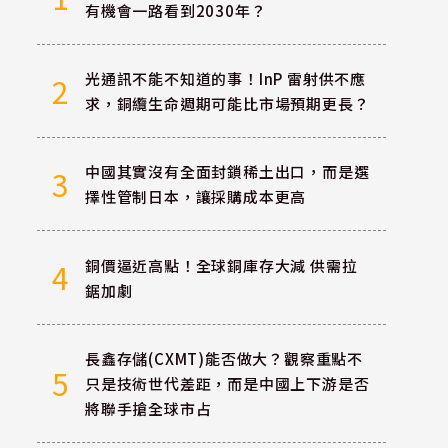
有機會一路看到2030年？
光通訊不能不知道的事！InP 雷射供不應
2
求，銅纜生命週期可能比市場預期更長？
中國其實沒有全面封鎖稀土出口，而是選
3
擇性管制日本，讓採購成本更高
銅價逼近高點！全球銅庫存大減 供需拉
4
鋸加劇
長鑫存儲(CXMT)能否做大？觀察重點不
5
只是技術世代差距，而是中國上下游是否
將聯手搶全球市占