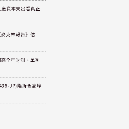
大廠資本支出看真正
《麥克林報告》估
元
調高全年財測、單季
36-JP)陷折舊高峰