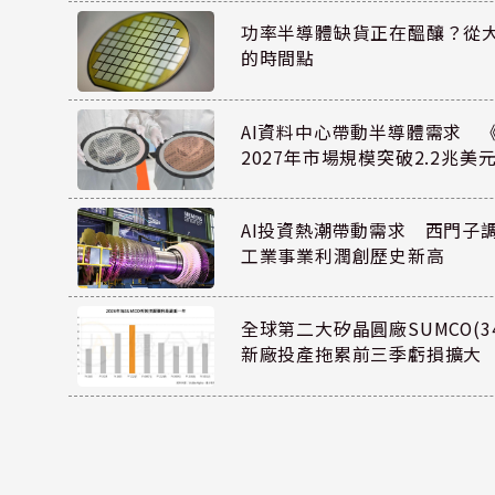
功率半導體缺貨正在醞釀？從
的時間點
AI資料中心帶動半導體需求 
2027年市場規模突破2.2兆美
AI投資熱潮帶動需求 西門子
工業事業利潤創歷史新高
全球第二大矽晶圓廠SUMCO(34
新廠投產拖累前三季虧損擴大