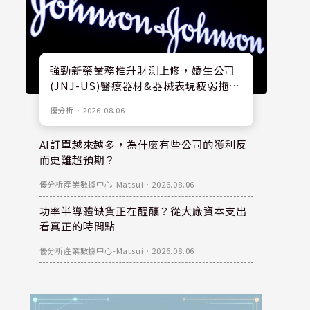
強勁新藥業務推升財測上修，嬌生公司
(JNJ-US)醫療器材&器械表現疲弱拖累
股價
優分析
．
2026.08.06
AI訂單越來越多，為什麼有些公司的獲利反
而更難超預期？
優分析產業數據中心-Matsui
．
2026.08.06
功率半導體缺貨正在醞釀？從大廠資本支出
看真正的時間點
優分析產業數據中心-Matsui
．
2026.08.06