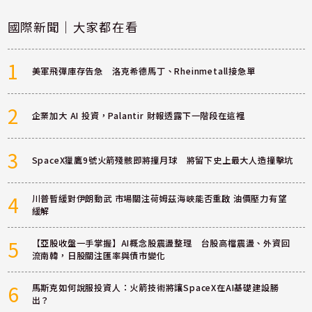
國際新聞｜大家都在看
1
美軍飛彈庫存告急 洛克希德馬丁、Rheinmetall接急單
2
企業加大 AI 投資，Palantir 財報透露下一階段在這裡
3
SpaceX獵鷹9號火箭殘骸即將撞月球 將留下史上最大人造撞擊坑
4
川普暫緩對伊朗動武 市場關注荷姆茲海峽能否重啟 油價壓力有望
緩解
5
【亞股收盤一手掌握】AI概念股震盪整理 台股高檔震盪、外資回
流南韓，日股關注匯率與債市變化
6
馬斯克如何說服投資人：火箭技術將讓SpaceX在AI基礎建設勝
出？