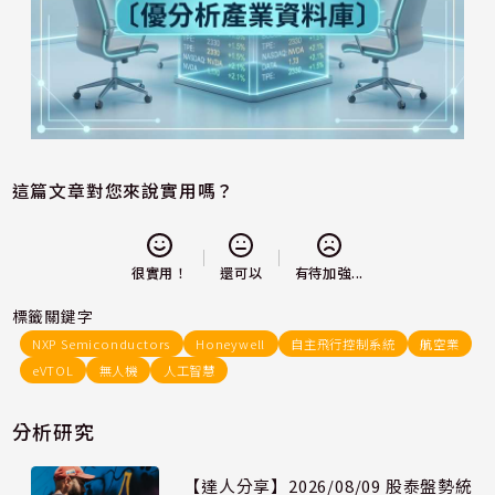
這篇文章對您來說實用嗎？
還可以
很實用！
有待加強...
標籤關鍵字
NXP Semiconductors
Honeywell
自主飛行控制系統
航空業
eVTOL
無人機
人工智慧
分析研究
【達人分享】2026/08/09 股泰盤勢統