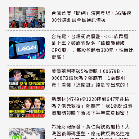
台灣首度「斷網」演習登場，5G降速
30分鐘測試全民通訊備援
台光電、台燿衝高震盪…CCL族群還
能上車？鄭廳宜點名「這檔隱藏版
CPO股」：每股盈餘看300元，性價比
更高！
美債殖利率破5%慘賠！00679B、
00687B該砍嗎？鄭廳宜：1張都別
賣！看懂「這關鍵」錢是等出來的！
新應材(4749)從1220摔到647元能撿
嗎？億元教授」鄭廳宜：我1張都沒賣
還加碼認購？親揭下半年重倉秘密！
希捷財報爆發、黃仁勳欽點加持！大
洗盤後籌碼重整，億元教授點名這檔