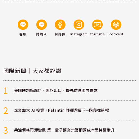
客服
討論區
粉絲團
Instagram
Youtube
Podcast
國際新聞｜大家都說讚
1
美國限制鎢廢料、黑粉出口，優先供應國內需求
2
企業加大 AI 投資，Palantir 財報透露下一階段在這裡
3
柴油價格再添變數 第一量子礦業示警銅礦成本恐持續攀升