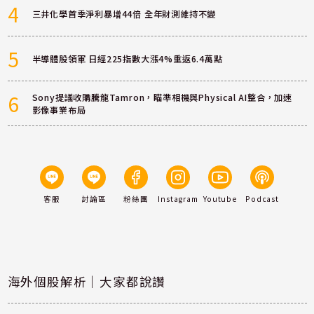
4
三井化學首季淨利暴增44倍 全年財測維持不變
5
半導體股領軍 日經225指數大漲4%重返6.4萬點
6
Sony提議收購騰龍Tamron，瞄準相機與Physical AI整合，加速
影像事業布局
客服
討論區
粉絲團
Instagram
Youtube
Podcast
海外個股解析｜大家都說讚