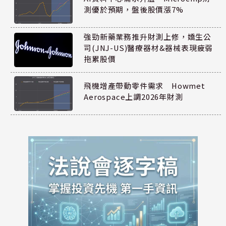
測優於預期，盤後股價漲7%
強勁新藥業務推升財測上修，嬌生公
司(JNJ-US)醫療器材&器械表現疲弱
拖累股價
飛機增產帶動零件需求 Howmet
Aerospace上調2026年財測