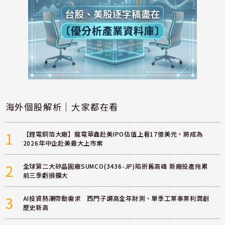
海外個股解析｜大家都在看
1
【鋰電銅箔大廠】龍電華鑫赴美IPO估值上看17億美元，將成為
2026年中企赴美最大上市案
2
全球第二大矽晶圓廠SUMCO(3436-JP)陷折舊高峰 新廠投產拖累
前三季虧損擴大
3
AI投資熱潮帶動需求 西門子調高全年財測、單季工業事業利潤創
歷史新高