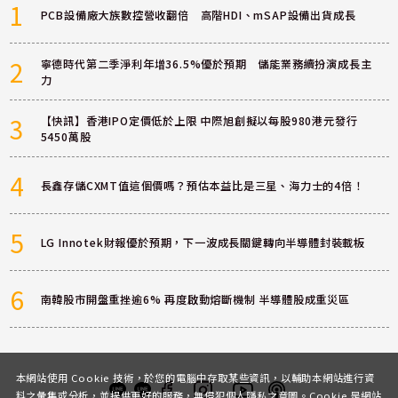
1
PCB設備廠大族數控營收翻倍 高階HDI、mSAP設備出貨成長
2
寧德時代第二季淨利年增36.5%優於預期 儲能業務續扮演成長主
力
3
【快訊】香港IPO定價低於上限 中際旭創擬以每股980港元發行
5450萬股
4
長鑫存儲CXMT值這個價嗎？預估本益比是三星、海力士的4倍！
5
LG Innotek財報優於預期，下一波成長關鍵轉向半導體封裝載板
6
南韓股市開盤重挫逾6% 再度啟動熔斷機制 半導體股成重災區
本網站使用 Cookie 技術，於您的電腦中存取某些資訊，以輔助本網站進行資
料之彙集或分析，並提供更好的服務，無侵犯個人隱私之意圖。Cookie 是網站