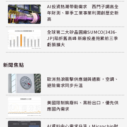
AI投資熱潮帶動需求 西門子調高全
年財測、單季工業事業利潤創歷史新
高
全球第二大矽晶圓廠SUMCO(3436-
JP)陷折舊高峰 新廠投產拖累前三季
虧損擴大
新聞焦點
歐洲熱浪衝擊供應鏈與通膨，空調、
避險需求同步升溫
美國限制鎢廢料、黑粉出口，優先供
應國內需求
AI資料中心需求升溫，Microchip財