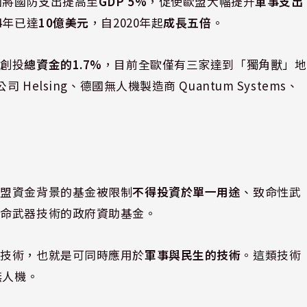
國將國防支出提高至
GDP 5%
，促使歐盟大幅提升
軍事支出
4年已達
10億美元
，自2020年起
成長五倍
。
洲創投
總資金的1.7%
，目前全歐僅有三家達到「獨角獸」地
elsing、德國無人機製造商 Quantum Systems、
歐盟資金背景的基金被限制
不得投資於單一用途
、致命性武
致命武器技術的政府資助基金。
」技術，也就是可同時應用於
軍事與民生的技術
。這類技術
無人機。