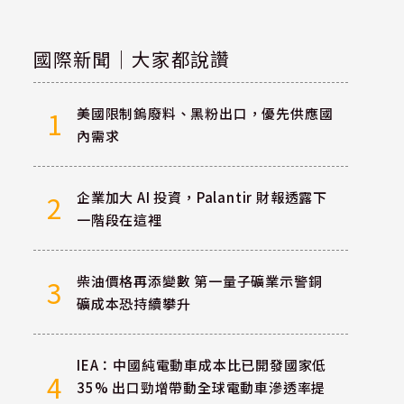
國際新聞｜大家都說讚
美國限制鎢廢料、黑粉出口，優先供應國
1
內需求
企業加大 AI 投資，Palantir 財報透露下
2
一階段在這裡
柴油價格再添變數 第一量子礦業示警銅
3
礦成本恐持續攀升
IEA：中國純電動車成本比已開發國家低
4
35% 出口勁增帶動全球電動車滲透率提