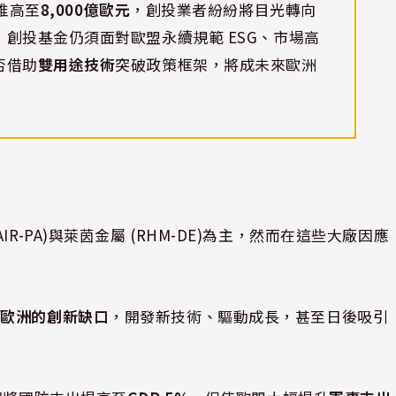
推高至
8,000億歐元
，創投業者紛紛將目光轉向
創投基金仍須面對歐盟永續規範 ESG、市場高
否借助
雙用途技術
突破政策框架，將成未來歐洲
-PA)與萊茵金屬 (RHM-DE)為主，然而在這些大廠因應
補
歐洲的創新缺口
，開發新技術、驅動成長，甚至日後吸引