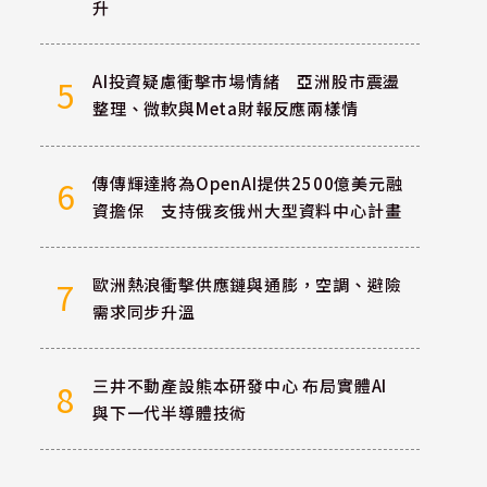
升
AI投資疑慮衝擊市場情緒 亞洲股市震盪
5
整理、微軟與Meta財報反應兩樣情
傳傳輝達將為OpenAI提供2500億美元融
6
資擔保 支持俄亥俄州大型資料中心計畫
歐洲熱浪衝擊供應鏈與通膨，空調、避險
7
需求同步升溫
三井不動產設熊本研發中心 布局實體AI
8
與下一代半導體技術