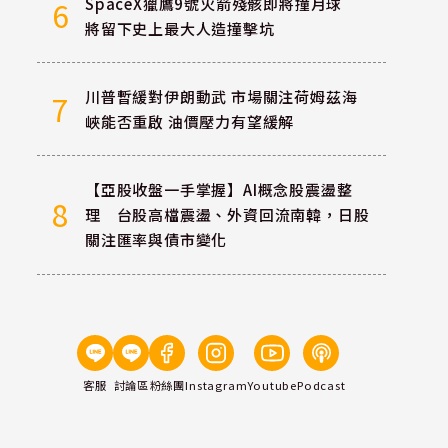
SpaceX獵鷹9號火箭殘骸即將撞月球
6
將留下史上最大人造撞擊坑
川普暫緩對伊朗動武 市場關注荷姆茲海
7
峽能否重啟 油價壓力有望緩解
【亞股收盤一手掌握】AI概念股震盪整
8
理 台股高檔震盪、外資回流南韓，日股
關注匯率與債市變化
客服
討論區
粉絲團
Instagram
Youtube
Podcast