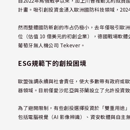
自2022年烏俄戰爭以來，加上川普推動北約成員
計畫。吸引創投資金湧入歐洲國防科技領域，202
然而整體國防新創的市占仍極小，去年僅吸引歐
位（估值 10 億美元的初創企業），德國戰場軟體公司 H
葡萄牙無人機公司 Tekever。
ESG規範下的創投困境
歐盟強調永續與社會責任，使大多數帶有政府或
器領域。目前僅愛沙尼亞與芬蘭設立了允許投資
為了避開限制，有些創投選擇投資於「雙重用途
包括電腦視覺（AI 影像辨識）、資安軟體與自主