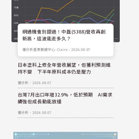
網通機會別錯過！中磊(5388)營收再創
新高，這波能走多久？
優分析產業數據中心-Claire
．
2026.08.07
日本塗料上修全年營收展望，但獲利預測維
持不變 下半年原料成本仍是壓力
優分析
．
2026.08.07
台灣7月出口年增32.9%，低於預期 AI需求
續強但成長動能放緩
優分析
．
2026.08.07