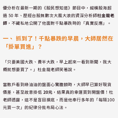
優分析在最新一期的《股民想知道》節目中，縱橫股海超
過 50 年、歷經台股無數次大風大浪的資深分析師
杜金龍老
師
，不藏私地公開了他面對千點暴跌時的「真實反應」。
一、 抓到了！
千點暴跌的早晨，大師居然在
「掛單買進」？
「只要美國大跌、費半大跌，早上起來一看到新聞，我大
概就想要買了。」杜金龍老師笑著說。
當散戶看到綠油油的盤面心驚膽顫時，大師早已算好現貨
價差，甚至故意掛低
20元
，結果真的幸運買到開盤價！杜
老師透露，這不是盲目摸底，而是他奉行多年的「每隔100
元買一次」的紀律分批布局心法。