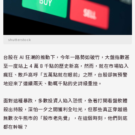
shutterstock
台股在 AI 狂潮的推動下，今年一路勢如破竹，大盤指數甚
至一度站上 4 萬 8 千點的歷史新高，然而，就在市場陷入
瘋狂、散戶高呼「五萬點就在眼前」之際，台股卻無預警
地迎來了連續兩天、動輒千點的史詩級重挫。
面對這種暴跌，多數投資人陷入恐慌，急著打開看盤軟體
殺出持股，深怕一夕之間獲利全吐光，但那些真正穿越過
無數次牛熊市的「股市老先覺」，在這個時刻，他們到底
都在幹嘛？