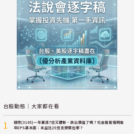
台股動態｜大家都在看
1
穩懋(3105)一年暴漲7倍又腰斬，跌出價值了嗎？杜金龍看懂明後
年EPS基本面：本益比25倍支撐價在哪？