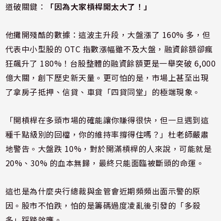
道破關鍵：
「因為大家槓桿開太大了！」
他攤開殘酷的數據：這波主升段，大盤漲了 160% 多，但
代表中小型股的 OTC 指數漲幅雖不及大盤，融資餘額卻瘋
狂飆升了 180%！台股整體的融資餘額更是一舉突破 6,000
億大關，創下歷史新天量。更可怕的是，市場上甚至出現
了拿房子抵押、信貸、車貸「四貸同堂」的極端現象。
「開槓桿在多頭市場的確能讓你賺得很快，但一旦遇到這
種千點級別的回檔，你的維持率撐得住嗎？」杜老師嚴肅
地警告。大盤跌 10%，對於開滿槓桿的人來說，可能就是
20%、30% 的血本無歸，最終只能面臨被斷頭的命運。
這也是為什麼央行總裁與金管會近期頻頻出面示警的原
因。股市不怕跌，怕的是籌碼過度凌亂後引發的「多殺
多」踩踏效應。