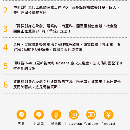
2
中國自行車代工龍頭津富士達IPO 海外設廠搶歐美訂單，巨大、
美利達同步調整布局
3
「買群創身心受創」是真的？南亞科、國巨腰斬怎麼辦？杜金龍：
國巨正在重演2年前「華城」走法！
4
金居、尖點腰斬後換誰漲？ABF載板欣興、南電接棒！杜金龍：看
好2028年EPS達50元，這檔是末升段首選
5
環球晶(6488)更新義大利 Novara 廠火災進度，法人估影響全球 8
吋產能約 5%
6
買進群創身心受創？杜金龍親自下場「吃便當」被套牢！為什麼他
反而笑著說：這是絕佳買點？
客服
討論區
粉絲團
Instagram
Youtube
Podcast