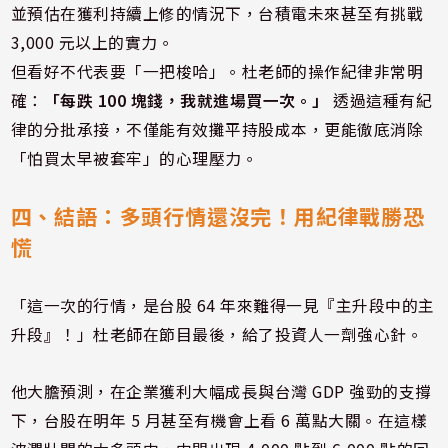
並預估在獲利持續上修的情況下，台積電未來甚至有挑戰
3,000 元以上的實力。
但看好不代表要「一把梭哈」。杜老師的操作紀律非常明
確：
「每跌 100 塊錢，我就進場買一次。」
透過這種有紀
律的分批承接，不僅能有效攤平持股成本，更能徹底消除
「怕買太早被套牢」的心理壓力。
四、結語：多頭行情還沒完！用紀律戰勝恐
慌
「這一次的行情，是台股 64 年來難得一見『主升段中的主
升段』！」杜老師在節目最後，給了投資人一劑強心針。
他大膽預測，在企業獲利大幅成長與台灣 GDP 強勁的支撐
下，台股在明年 5 月甚至有機會上看 6 萬點大關。在這樣