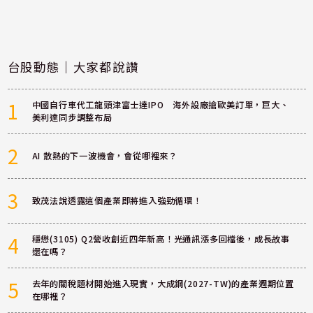
台股動態｜大家都說讚
1
中國自行車代工龍頭津富士達IPO 海外設廠搶歐美訂單，巨大、
美利達同步調整布局
2
AI 散熱的下一波機會，會從哪裡來？
3
致茂法說透露這個產業即將進入強勁循環！
4
穩懋(3105) Q2營收創近四年新高！光通訊漲多回檔後，成長故事
還在嗎？
5
去年的關稅題材開始進入現實，大成鋼(2027-TW)的產業週期位置
在哪裡？