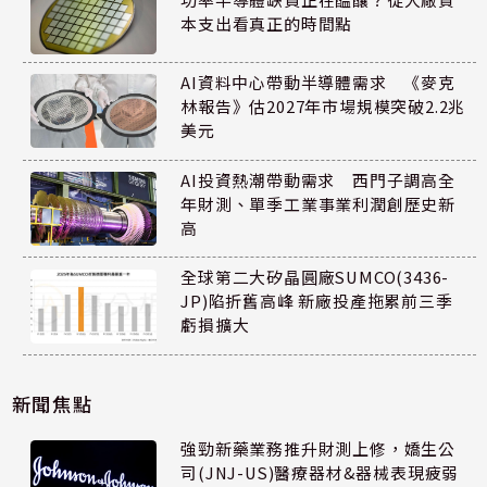
本支出看真正的時間點
AI資料中心帶動半導體需求 《麥克
林報告》估2027年市場規模突破2.2兆
美元
AI投資熱潮帶動需求 西門子調高全
年財測、單季工業事業利潤創歷史新
高
全球第二大矽晶圓廠SUMCO(3436-
JP)陷折舊高峰 新廠投產拖累前三季
虧損擴大
新聞焦點
強勁新藥業務推升財測上修，嬌生公
司(JNJ-US)醫療器材&器械表現疲弱