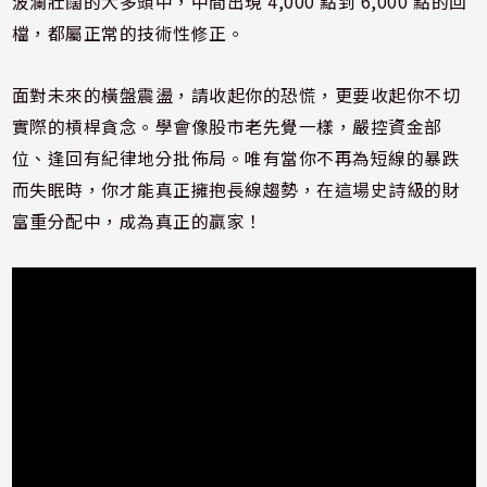
波瀾壯闊的大多頭中，中間出現 4,000 點到 6,000 點的回
檔，都屬正常的技術性修正。
面對未來的橫盤震盪，請收起你的恐慌，更要收起你不切
實際的槓桿貪念。學會像股市老先覺一樣，嚴控資金部
位、逢回有紀律地分批佈局。唯有當你不再為短線的暴跌
而失眠時，你才能真正擁抱長線趨勢，在這場史詩級的財
富重分配中，成為真正的贏家！