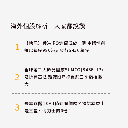
海外個股解析｜大家都說讚
【快訊】香港IPO定價低於上限 中際旭創
1
擬以每股980港元發行5450萬股
全球第二大矽晶圓廠SUMCO(3436-JP)
2
陷折舊高峰 新廠投產拖累前三季虧損擴
大
長鑫存儲CXMT值這個價嗎？預估本益比
3
是三星、海力士的4倍！