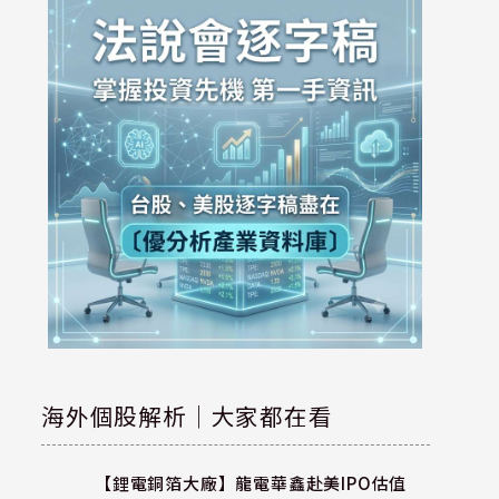
海外個股解析｜大家都在看
【鋰電銅箔大廠】龍電華鑫赴美IPO估值