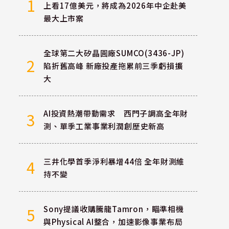
1
上看17億美元，將成為2026年中企赴美
最大上市案
全球第二大矽晶圓廠SUMCO(3436-JP)
2
陷折舊高峰 新廠投產拖累前三季虧損擴
大
AI投資熱潮帶動需求 西門子調高全年財
3
測、單季工業事業利潤創歷史新高
三井化學首季淨利暴增44倍 全年財測維
4
持不變
Sony提議收購騰龍Tamron，瞄準相機
5
與Physical AI整合，加速影像事業布局