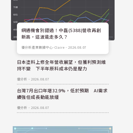
網通機會別錯過！中磊(5388)營收再創
新高，這波能走多久？
優分析產業數據中心-Claire
．
2026.08.07
日本塗料上修全年營收展望，但獲利預測維
持不變 下半年原料成本仍是壓力
優分析
．
2026.08.07
台灣7月出口年增32.9%，低於預期 AI需求
續強但成長動能放緩
優分析
．
2026.08.07