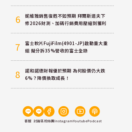
妮維雅銷售復甦不如預期 拜爾斯道夫下
6
修2026財測、加碼行銷費用壓縮到獲利
富士軟片FujiFilm(4901-JP)啟動重大重
7
組 擬分拆35%營收的富士全錄
諾和諾德財報優於預期 為何股價仍大跌
8
6%？降價換取成長！
客服
討論區
粉絲團
Instagram
Youtube
Podcast