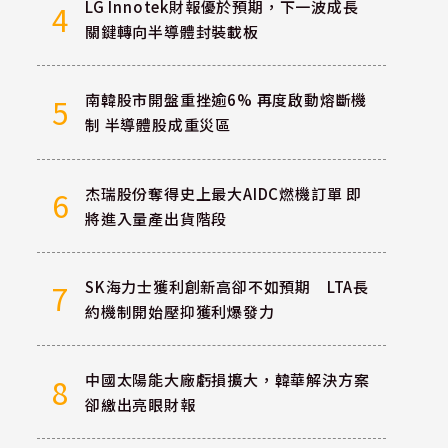
LG Innotek財報優於預期，下一波成長
4
關鍵轉向半導體封裝載板
南韓股市開盤重挫逾6% 再度啟動熔斷機
5
制 半導體股成重災區
杰瑞股份奪得史上最大AIDC燃機訂單 即
6
將進入量產出貨階段
SK海力士獲利創新高卻不如預期 LTA長
7
約機制開始壓抑獲利爆發力
中國太陽能大廠虧損擴大，韓華解決方案
8
卻繳出亮眼財報