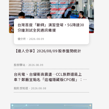
台灣首度「斷網」演習登場，5G降速30
分鐘測試全民通訊備援
優分析
．
2026.08.09
【達人分享】2026/08/09 股泰盤勢統計
股泰驛站
．
2026.08.09
台光電、台燿衝高震盪…CCL族群還能上
車？鄭廳宜點名「這檔隱藏版CPO股」：每
股盈餘看300元，性價比更高！
股民想知道
．
2026.08.08