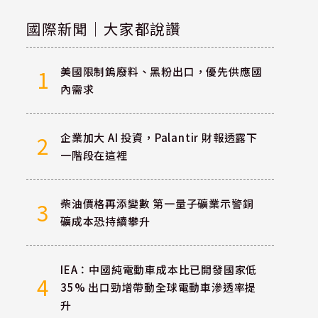
國際新聞｜大家都說讚
美國限制鎢廢料、黑粉出口，優先供應國
1
內需求
企業加大 AI 投資，Palantir 財報透露下
2
一階段在這裡
柴油價格再添變數 第一量子礦業示警銅
3
礦成本恐持續攀升
IEA：中國純電動車成本比已開發國家低
4
35% 出口勁增帶動全球電動車滲透率提
升