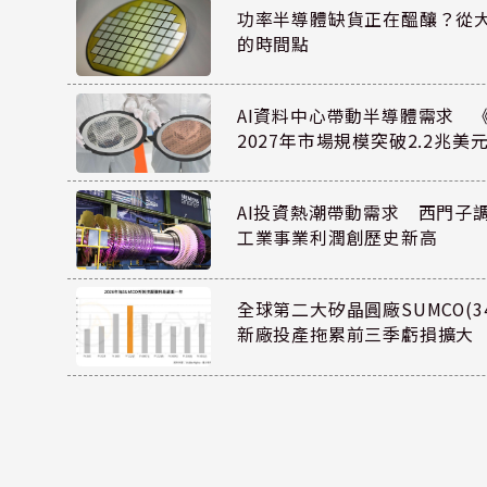
功率半導體缺貨正在醞釀？從
的時間點
AI資料中心帶動半導體需求 
2027年市場規模突破2.2兆美
AI投資熱潮帶動需求 西門子
工業事業利潤創歷史新高
全球第二大矽晶圓廠SUMCO(34
新廠投產拖累前三季虧損擴大