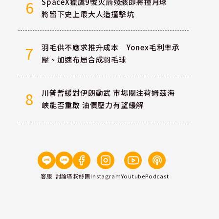
SpaceX獵鷹9號火箭殘骸即將撞月球
6
將留下史上最大人造撞擊坑
羽毛供不應求推升成本 Yonex毛利率承
7
壓、加速布局合成羽毛球
川普暫緩對伊朗動武 市場關注荷姆茲海
8
峽能否重啟 油價壓力有望緩解
客服
討論區
粉絲團
Instagram
Youtube
Podcast