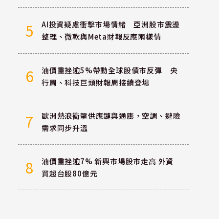
AI投資疑慮衝擊市場情緒 亞洲股市震盪
5
整理、微軟與Meta財報反應兩樣情
油價重挫逾5%帶動全球股債市反彈 央
6
行周、科技巨頭財報周接續登場
歐洲熱浪衝擊供應鏈與通膨，空調、避險
7
需求同步升溫
油價重挫逾7% 新興市場股市走高 外資
8
買超台股80億元