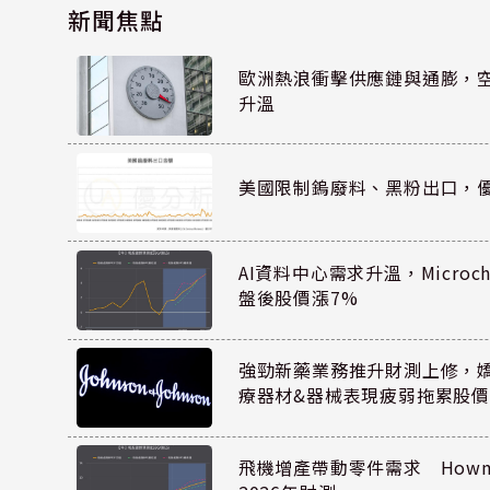
新聞焦點
歐洲熱浪衝擊供應鏈與通膨，
升溫
美國限制鎢廢料、黑粉出口，
AI資料中心需求升溫，Microc
盤後股價漲7%
強勁新藥業務推升財測上修，嬌生
療器材&器械表現疲弱拖累股價
飛機增產帶動零件需求 Howmet