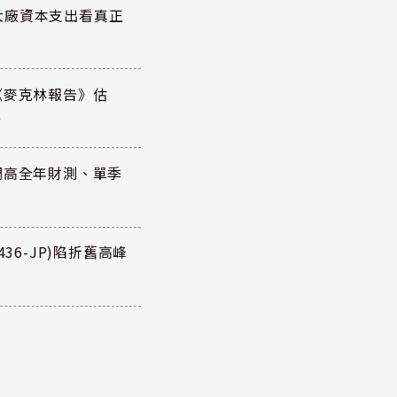
大廠資本支出看真正
《麥克林報告》估
元
調高全年財測、單季
36-JP)陷折舊高峰