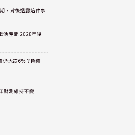
績超預期，背後透露這件事
電池產能 2028年後
價仍大跌6%？降價
全年財測維持不變