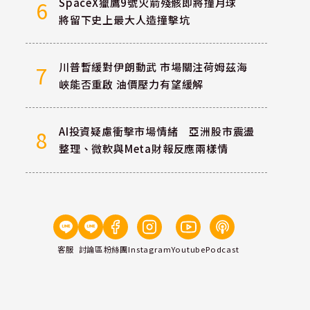
SpaceX獵鷹9號火箭殘骸即將撞月球
6
將留下史上最大人造撞擊坑
川普暫緩對伊朗動武 市場關注荷姆茲海
7
峽能否重啟 油價壓力有望緩解
AI投資疑慮衝擊市場情緒 亞洲股市震盪
8
整理、微軟與Meta財報反應兩樣情
客服
討論區
粉絲團
Instagram
Youtube
Podcast