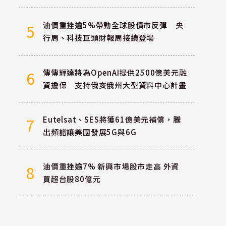
油價重挫逾5%帶動全球股債市反彈 央
5
行周、科技巨頭財報周接續登場
傳傳輝達將為OpenAI提供2500億美元融
6
資擔保 支持俄亥俄州大型資料中心計畫
Eutelsat、SES將獲61億美元補償，騰
7
出頻譜讓美國發展5G與6G
油價重挫逾7% 新興市場股市走高 外資
8
買超台股80億元