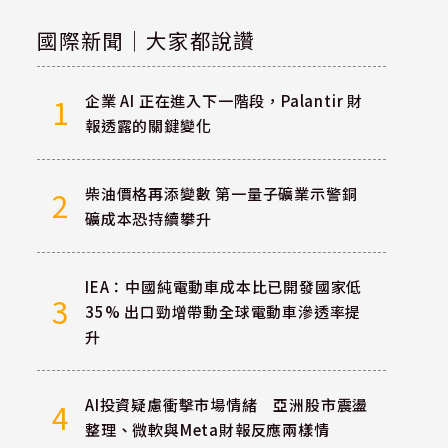
國際新聞｜大家都說讚
企業 AI 正在進入下一階段，Palantir 財
1
報透露的關鍵變化
柴油價格再添變數 第一量子礦業示警銅
2
礦成本恐持續攀升
IEA：中國純電動車成本比已開發國家低
3
35% 出口勁增帶動全球電動車滲透率提
升
AI投資疑慮衝擊市場情緒 亞洲股市震盪
4
整理、微軟與Meta財報反應兩樣情