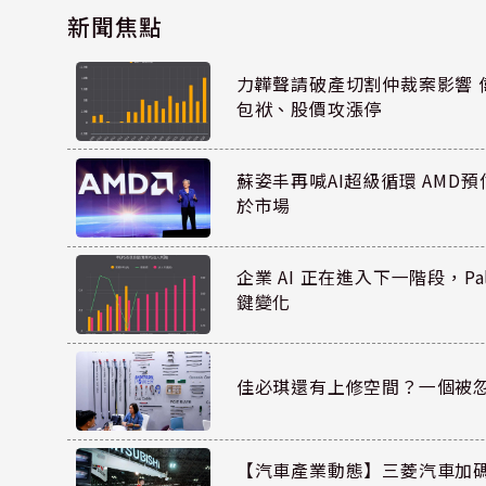
新聞焦點
力韡聲請破產切割仲裁案影響 偉
包袱、股價攻漲停
蘇姿丰再喊AI超級循環 AMD
於市場
企業 AI 正在進入下一階段，Pal
鍵變化
佳必琪還有上修空間？一個被
【汽車產業動態】三菱汽車加碼