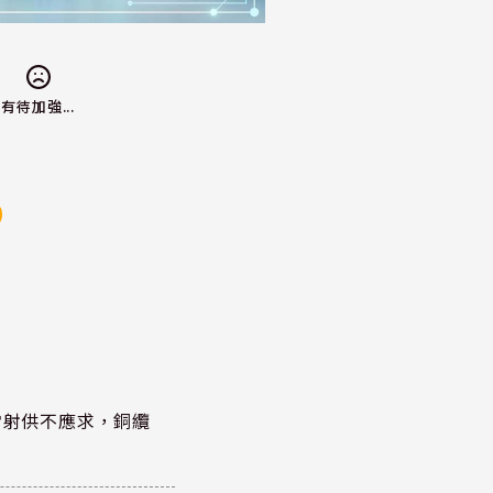
有待加強...
雷射供不應求，銅纜
？