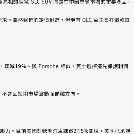
示，全新亮相的純電 GLC SUV 將是在中國重奪市場的重要產品。
需求。雖然我們的定價稍高，但現有 GLC 車主會在這款電
輛，
年減19%
。與 Porsche 相似，賓士選擇優先保護利潤
略」，不會因短期市場波動而偏離方向。
壓力。目前美國對歐洲汽車課徵27.5%關稅，美國已承諾