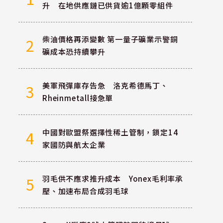
升 在地供應鏈已供貨逾1億顆零組件
柴油價格再添變數 第一量子礦業示警銅
2
礦成本恐持續攀升
美軍飛彈庫存告急 洛克希德馬丁、
3
Rheinmetall接急單
中國對歐盟祭選擇性稀土管制，鎖定14
4
家國防與航太企業
羽毛供不應求推升成本 Yonex毛利率承
5
壓、加速布局合成羽毛球