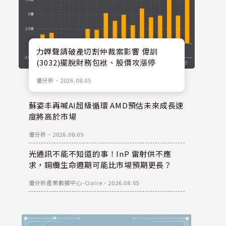
力韡聲請破產切割仲裁案影響 偉訓
(3032)擺脫財務包袱、股價攻漲停
優分析
．
2026.08.05
蘇姿丰再喊AI超級循環 AMD預估未來成長速
度將高於市場
優分析
．
2026.08.05
光通訊不能不知道的事！InP 雷射供不應
求，銅纜生命週期可能比市場預期更長？
優分析產業數據中心-Claire
．
2026.08.05