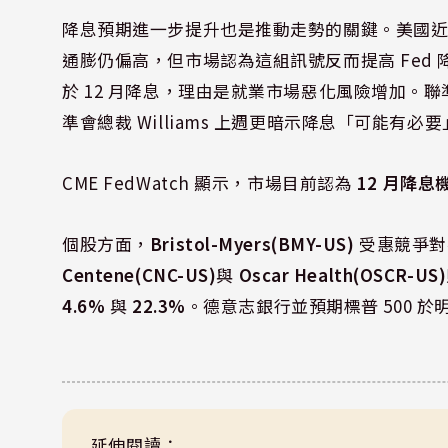
降息預期進一步提升也是推動走勢的關鍵。美國
通膨仍偏高，但市場認為這組訊號反而提高 Fed 
於 12 月降息，理由是就業市場惡化風險增加。聯準
準會總裁 Williams 上週更暗示降息「可能有必
CME FedWatch 顯示，市場目前認為
12 月降息
個股方面，
Bristol-Myers(BMY-US)
受惠競爭對手
Centene(CNC-US)
與
Oscar Health(OSCR-US)
4.6%
與
22.3%
。德意志銀行並預期標普 500 
延伸閱讀：