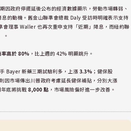
近期因政府停擺延後公布的經濟數據顯示，勞動市場轉弱、
降息的動機。舊金山聯準會總裁 Daly 受訪時明確表示支持
會理事 Waller 也再次重申支持「近期」降息，而紐約聯
要」。
機率高於 80%
，比上週的 42% 明顯跳升。
 Bayer 新藥三期試驗利多，上漲
3.3%
；健保股
則因市場傳出川普政府考慮延長健保補貼，分別大漲
於明年底將挑戰
8,000 點
，市場風險偏好進一步改善。