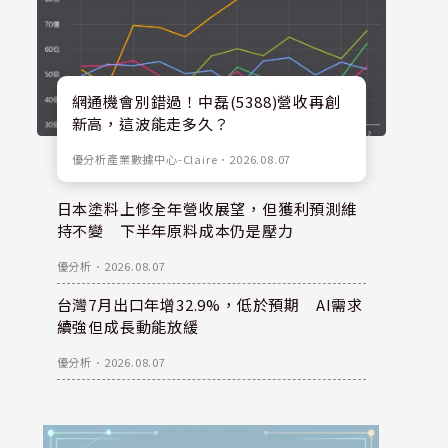
網通機會別錯過！中磊(5388)營收再創
新高，這波能走多久？
優分析產業數據中心-Claire
．
2026.08.07
日本塗料上修全年營收展望，但獲利預測維
持不變 下半年原料成本仍是壓力
優分析
．
2026.08.07
台灣7月出口年增32.9%，低於預期 AI需求
續強但成長動能放緩
優分析
．
2026.08.07