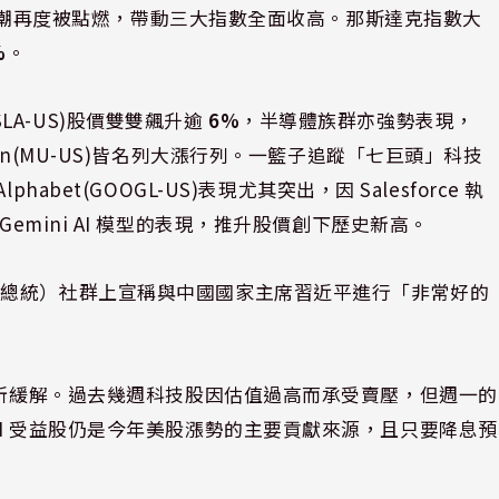
I 熱潮再度被點燃，帶動三大指數全面收高。那斯達克指數大
%
。
TSLA-US)股價雙雙飆升逾
6%
，半導體族群亦強勢表現，
 Micron(MU-US)皆名列大漲行列。一籃子追蹤「七巨頭」科技
bet(GOOGL-US)表現尤其突出，因 Salesforce 執
 最新 Gemini AI 模型的表現，推升股價創下歷史新高。
國總統）社群上宣稱與中國國家主席習近平進行「非常好的
。
有所緩解。過去幾週科技股因估值過高而承受賣壓，但週一的
I 受益股仍是今年美股漲勢的主要貢獻來源，且只要降息預