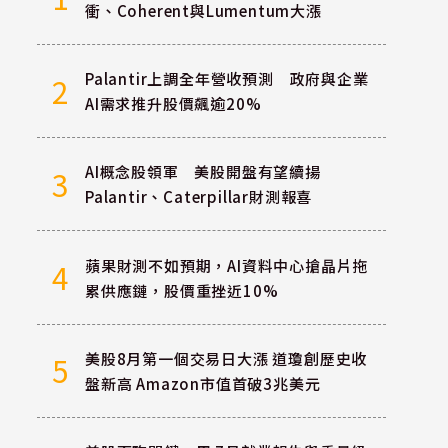
衝、Coherent與Lumentum大漲
Palantir上調全年營收預測 政府與企業
2
AI需求推升股價飆逾20%
AI概念股領軍 美股開盤有望續揚
3
Palantir、Caterpillar財測報喜
蘋果財測不如預期，AI資料中心搶晶片拖
4
累供應鏈，股價重挫近10%
美股8月第一個交易日大漲 道瓊創歷史收
5
盤新高 Amazon市值首破3兆美元