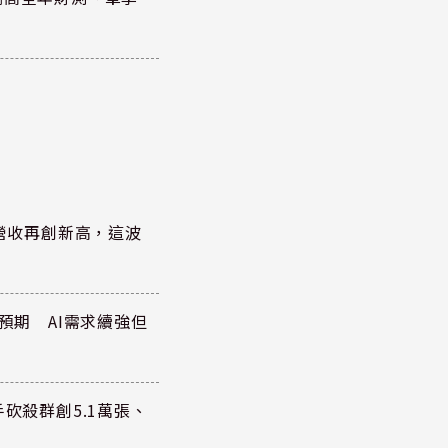
)營收再創新高，這波
於預期 AI需求續強但
手砍殺群創5.1萬張、