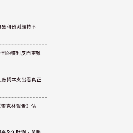
但獲利預測維持不
公司的獲利反而更難
大廠資本支出看真正
《麥克林報告》估
元
調高全年財測、單季