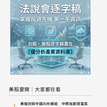
美股要聞｜大家都在看
美擬封殺中國AI光模組 中際旭創首當其
1