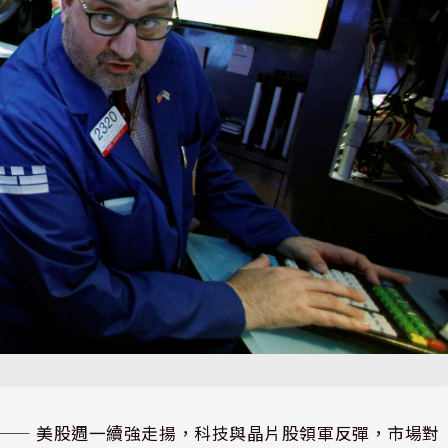
⸺ 美股週一續強走揚，科技與晶片股領軍反彈，市場對