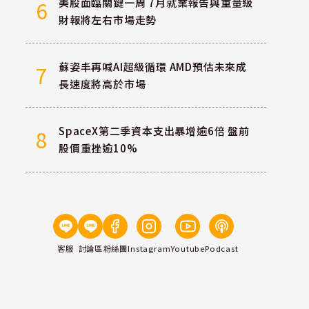
美股面臨關鍵一周 7月就業報告與重量級
6
財報將左右市場走勢
蘇姿丰再喊AI超級循環 AMD預估未來成
7
長速度將高於市場
SpaceX第二季資本支出暴增逾6倍 盤前
8
股價重挫逾10%
客服
討論區
粉絲團
Instagram
Youtube
Podcast