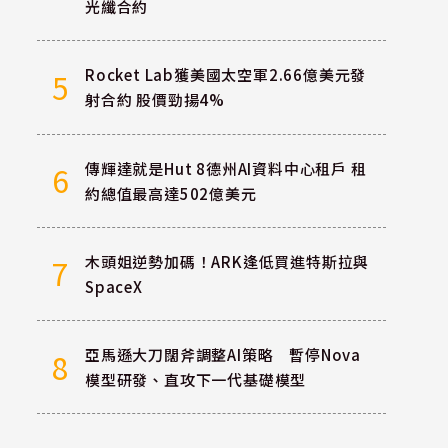
光纖合約
Rocket Lab獲美國太空軍2.66億美元發
5
射合約 股價勁揚4%
傳輝達就是Hut 8德州AI資料中心租戶 租
6
約總值最高達502億美元
木頭姐逆勢加碼！ARK逢低買進特斯拉與
7
SpaceX
亞馬遜大刀闊斧調整AI策略 暫停Nova
8
模型研發、直攻下一代基礎模型