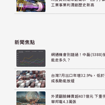
工業事業利潤創歷史新高
新聞焦點
網通機會別錯過！中磊(5388
能走多久？
台灣7月出口年增32.9%，低
成長動能放緩
外資翻臉轉賣超407億元 下重
華邦電4.3萬張