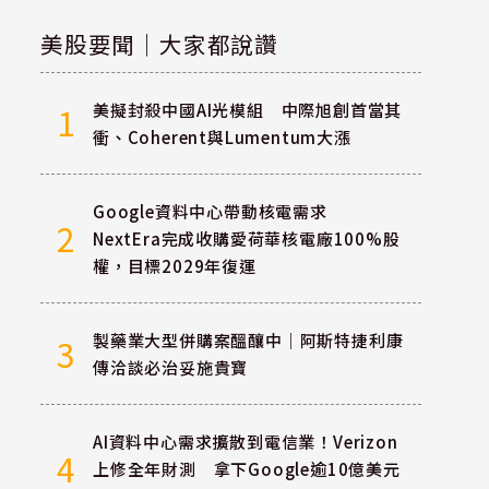
美股要聞｜大家都說讚
美擬封殺中國AI光模組 中際旭創首當其
1
衝、Coherent與Lumentum大漲
Google資料中心帶動核電需求
2
NextEra完成收購愛荷華核電廠100%股
權，目標2029年復運
製藥業大型併購案醞釀中｜阿斯特捷利康
3
傳洽談必治妥施貴寶
AI資料中心需求擴散到電信業！Verizon
4
上修全年財測 拿下Google逾10億美元