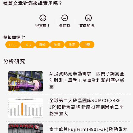
這篇文章對您來說實用嗎？
還可以
很實用！
有待加強...
標籤關鍵字
LPG
LNG
運輸
航運
能源
中東
分析研究
AI投資熱潮帶動需求 西門子調高全
年財測、單季工業事業利潤創歷史新
高
全球第二大矽晶圓廠SUMCO(3436-
JP)陷折舊高峰 新廠投產拖累前三季
虧損擴大
富士軟片FujiFilm(4901-JP)啟動重大