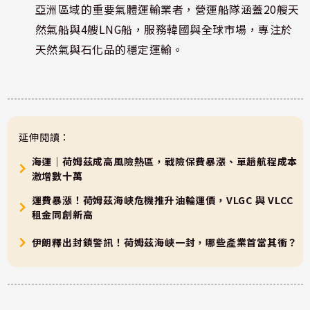
亞洲區域的重要氣體運輸業者，營運船隊涵蓋20艘天
然氣船與4艘LNG船，服務韓國與全球市場，專注於
天然氣與石化品的穩定運輸。
延伸閱讀：
海運｜荷姆茲成高風險熱區，戰險保費暴漲、單趟航程成本
激增數十萬
運費暴漲！荷姆茲海峽危機推升油輪運價，VLGC 與 VLCC
租金同創新高
伊朗釋出封鎖警訊！荷姆茲海峽一封，哪些產業首當其衝？