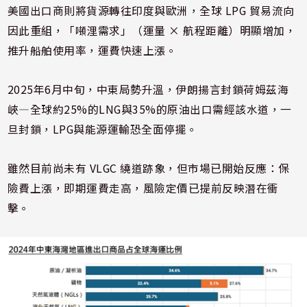
美國出口商則將貨源轉往印度與歐洲，全球 LPG 貿易流向
因此重組，「噸浬需求」（運量 × 航程距離）明顯增加，
推升船舶使用率，運費快速上漲。
2025年6月中旬，中東局勢升溫，伊朗揚言封鎖荷姆茲海
峽—全球約25%的LNG與35%的原油出口需經該水道，一
旦封鎖，LPG與能源運輸恐全面停擺。
雖然目前尚未有 VLGC 繞道跡象，但市場已開始反應：保
險費上漲，即期運費走高，風險定價已提前反映潛在衝
擊。