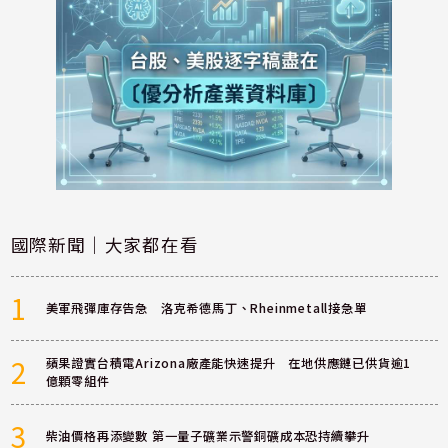
國際新聞｜大家都在看
1
美軍飛彈庫存告急 洛克希德馬丁、Rheinmetall接急單
2
蘋果證實台積電Arizona廠產能快速提升 在地供應鏈已供貨逾1
億顆零組件
3
柴油價格再添變數 第一量子礦業示警銅礦成本恐持續攀升