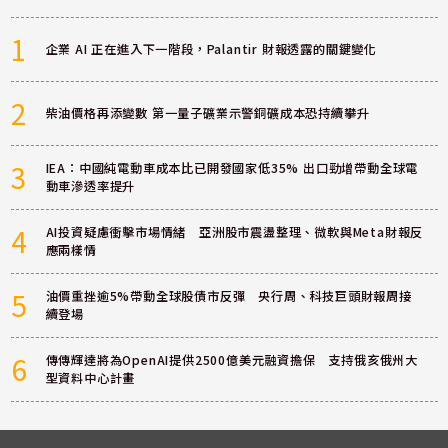
1
企業 AI 正在進入下一階段，Palantir 財報透露的關鍵變化
2
柴油價格再添變數 第一量子礦業示警銅礦成本恐持續攀升
3
IEA：中國純電動車成本比已開發國家低35% 出口勁增帶動全球電
動車滲透率提升
4
AI投資疑慮衝擊市場情緒 亞洲股市震盪整理、微軟與Meta財報反
應兩樣情
5
油價重挫逾5%帶動全球股債市反彈 央行周、科技巨頭財報周接
續登場
6
傳傳輝達將為OpenAI提供2500億美元融資擔保 支持俄亥俄州大
型資料中心計畫