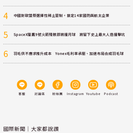
4
中國對歐盟祭選擇性稀土管制，鎖定14家國防與航太企業
5
SpaceX獵鷹9號火箭殘骸即將撞月球 將留下史上最大人造撞擊坑
6
羽毛供不應求推升成本 Yonex毛利率承壓、加速布局合成羽毛球
客服
討論區
粉絲團
Instagram
Youtube
Podcast
國際新聞｜大家都說讚