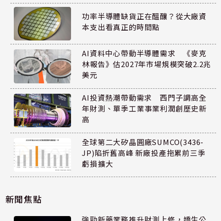
功率半導體缺貨正在醞釀？從大廠資
本支出看真正的時間點
AI資料中心帶動半導體需求 《麥克
林報告》估2027年市場規模突破2.2兆
美元
AI投資熱潮帶動需求 西門子調高全
年財測、單季工業事業利潤創歷史新
高
全球第二大矽晶圓廠SUMCO(3436-
JP)陷折舊高峰 新廠投產拖累前三季
虧損擴大
新聞焦點
強勁新藥業務推升財測上修，嬌生公