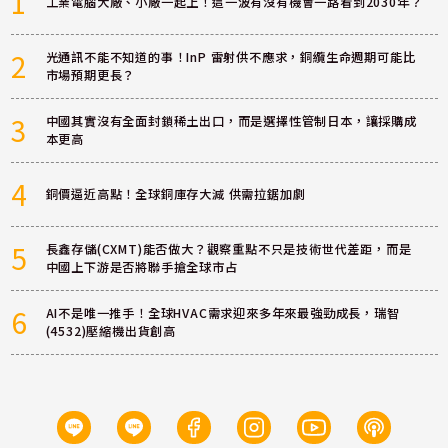
1
工業電腦大廠、小廠一起上！這一波有沒有機會一路看到2030年？
2
光通訊不能不知道的事！InP 雷射供不應求，銅纜生命週期可能比
市場預期更長？
3
中國其實沒有全面封鎖稀土出口，而是選擇性管制日本，讓採購成
本更高
4
銅價逼近高點！全球銅庫存大減 供需拉鋸加劇
5
長鑫存儲(CXMT)能否做大？觀察重點不只是技術世代差距，而是
中國上下游是否將聯手搶全球市占
6
AI不是唯一推手！全球HVAC需求迎來多年來最強勁成長，瑞智
(4532)壓縮機出貨創高