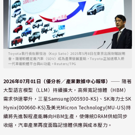
Toyota執行長佐藤恒治（Koji Sato）2025年5月8日在東京出席財報說明
會。隨著軟體定義汽車（SDV）成為產業發展重點，Toyota正加速導入新
一代車載軟體平台與AI功能。Reuters/TPG
2026年07月01日（優分析／產業數據中心報導）
⸺ 隨著
大型語言模型（LLM）持續擴大，高頻寬記憶體（HBM）
需求快速攀升，三星Samsung(005930-KS)、SK海力士SK
Hynix(000660-KS)及美光Micron Technology(MU-US)持
續將先進製程產能轉向HBM生產，使傳統DRAM供給同步
收縮，汽車產業再度面臨記憶體供應與成本壓力。