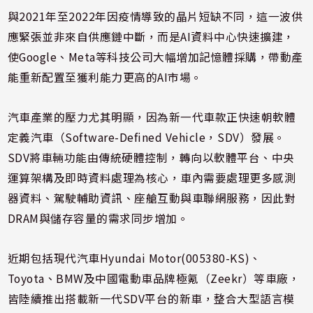
與2021年至2022年因疫情導致的晶片短缺不同，這一波供
應緊張並非來自供應鏈中斷，而是AI資料中心快速擴建，
使Google、Meta等科技公司大幅增加記憶體採購，帶動產
能重新配置至獲利能力更高的AI市場。
汽車產業的壓力尤其明顯，因為新一代車款正快速朝軟體
定義汽車（Software-Defined Vehicle，SDV）發展。
SDV將車輛功能由傳統硬體控制，轉向以軟體平台、中央
運算架構及即時資料處理為核心，車內需要處理更多感測
器資料、駕駛輔助資訊、座艙互動與車聯網服務，因此對
DRAM與儲存容量的需求同步增加。
近期包括現代汽車Hyundai Motor(005380-KS)、
Toyota、BMW及中國電動車品牌極氪（Zeekr）等車廠，
皆陸續推出搭載新一代SDV平台的新車，整合大型語言模