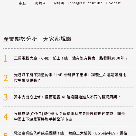
客服
討論區
粉絲團
Instagram
Youtube
Podcast
產業趨勢分析｜大家都說讚
1
工業電腦大廠、小廠一起上！這一波有沒有機會一路看到2030年？
2
光通訊不能不知道的事！InP 雷射供不應求，銅纜生命週期可能比
市場預期更長？
3
資本支出愈上修，反而透露 AI 建設開始進入不同的投資周期？
4
長鑫存儲(CXMT)能否做大？觀察重點不只是技術世代差距，而是
中國上下游是否將聯手搶全球市占
5
電池產業進入新成長週期！這一輪的三大趨勢：ESS接棒EV、價格