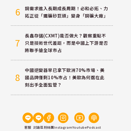
銅需求進入長期成長周期！必和必拓、力
6
拓正從「鐵礦砂巨頭」變身「銅礦大廠」
長鑫存儲(CXMT)能否做大？觀察重點不
7
只是技術世代差距，而是中國上下游是否
將聯手搶全球市占
中國逆變器早已拿下歐洲70%市場、美
8
國品牌僅剩10%市占！美歐為何選在此
刻出手全面監管？
客服
討論區
粉絲團
Instagram
Youtube
Podcast