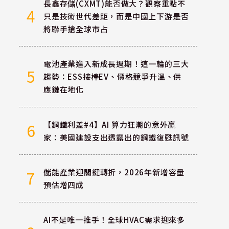
長鑫存儲(CXMT)能否做大？觀察重點不
4
只是技術世代差距，而是中國上下游是否
將聯手搶全球市占
電池產業進入新成長週期！這一輪的三大
5
趨勢：ESS接棒EV、價格競爭升溫、供
應鏈在地化
【鋼鐵利差#4】AI 算力狂潮的意外贏
6
家：美國建設支出透露出的鋼鐵復甦訊號
儲能產業迎關鍵轉折，2026年新增容量
7
預估增四成
AI不是唯一推手！全球HVAC需求迎來多