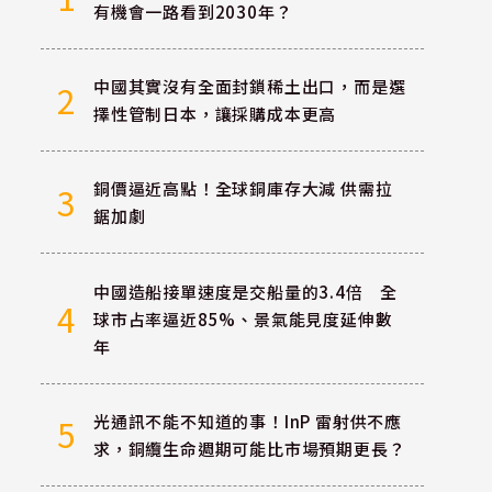
有機會一路看到2030年？
中國其實沒有全面封鎖稀土出口，而是選
2
擇性管制日本，讓採購成本更高
銅價逼近高點！全球銅庫存大減 供需拉
3
鋸加劇
中國造船接單速度是交船量的3.4倍 全
4
球市占率逼近85%、景氣能見度延伸數
年
光通訊不能不知道的事！InP 雷射供不應
5
求，銅纜生命週期可能比市場預期更長？