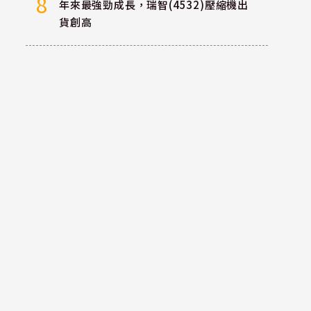
8
年來最強勁成長，瑞智(4532)壓縮機出
貨創高