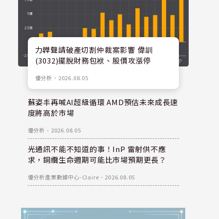
力韡聲請破產切割仲裁案影響 偉訓
(3032)擺脫財務包袱、股價攻漲停
優分析
．
2026.08.05
蘇姿丰再喊AI超級循環 AMD預估未來成長速
度將高於市場
優分析
．
2026.08.05
光通訊不能不知道的事！InP 雷射供不應
求，銅纜生命週期可能比市場預期更長？
優分析產業數據中心-Claire
．
2026.08.05