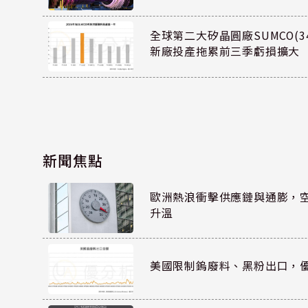
全球第二大矽晶圓廠SUMCO(34
新廠投產拖累前三季虧損擴大
新聞焦點
歐洲熱浪衝擊供應鏈與通膨，
升溫
美國限制鎢廢料、黑粉出口，