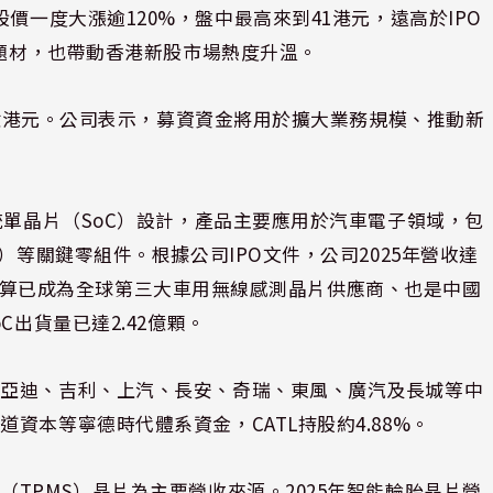
掛牌首日股價一度大漲逾120%，盤中最高來到41港元，遠高於IPO
體題材，也帶動香港新股市場熱度升溫。
81億港元。公司表示，募資資金將用於擴大業務規模、推動新
。
統單晶片（SoC）設計，產品主要應用於汽車電子領域，包
）等關鍵零組件。根據公司IPO文件，公司2025年營收達
以營收計算已成為全球第三大車用無線感測晶片供應商、也是中國
C出貨量已達2.42億顆。
比亞迪、吉利、上汽、長安、奇瑞、東風、廣汽及長城等中
資本等寧德時代體系資金，CATL持股約4.88%。
TPMS）晶片為主要營收來源。2025年智能輪胎晶片營