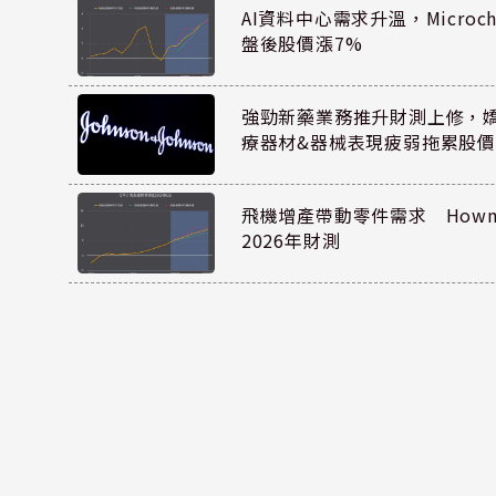
AI資料中心需求升溫，Microc
盤後股價漲7%
強勁新藥業務推升財測上修，嬌生
療器材&器械表現疲弱拖累股價
飛機增產帶動零件需求 Howmet
2026年財測