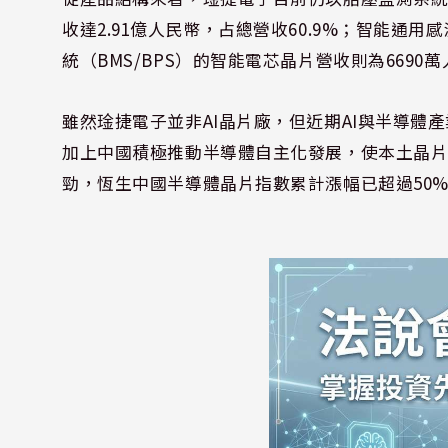
收達2.91億人民幣，占總營收60.9%；智能通用
統（BMS/BPS）的智能電芯晶片營收則為6690萬
雖然琻捷電子並非AI晶片廠，但近期AI與半導
加上中國積極推動半導體自主化發展，使本土晶
勁，恆生中國半導體晶片指數累計漲幅已超過50