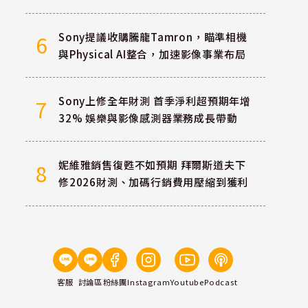
Sony提議收購騰龍Tamron，瞄準相機
6
與Physical AI整合，加速影像事業布局
Sony上修全年財測 首季淨利超預期年增
7
32% 娛樂與影像感測器業務成長帶動
妮維雅銷售復甦不如預期 拜爾斯道夫下
8
修2026財測、加碼行銷費用壓縮到獲利
客服
討論區
粉絲團
Instagram
Youtube
Podcast