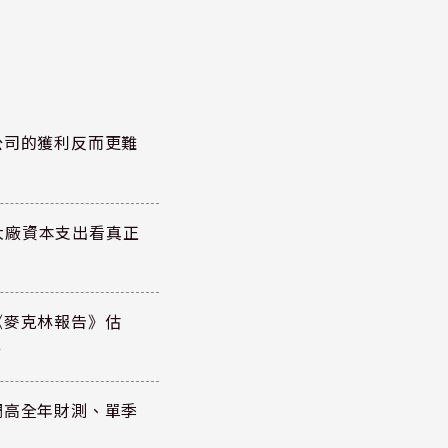
公司的獲利反而更難
大廠資本支出看真正
《麥克林報告》估
元
調高全年財測、單季