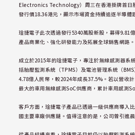
Electronics Technology）周三在香港
發行價18.36港元，顯示市場資金持續追逐半導
琻捷電子此次透過發行5340萬股新股，募得9.
產品商業化、強化研發能力及拓展全球銷售網路
成立於2015年的琻捷電子，專注於無線感測器系
括胎壓監測系統（TPMS）及電池管理系統（BMS
4.78億人民幣，較2024年成長37.5%。若
最大的車用無線感測SoC供應商，累計車用感測So
客戶方面，琻捷電子產品已透過一級供應商導入
國主要車廠供應鏈。值得注意的是，公司曾引進晨道
從產品結構來看，琻捷電子目前仍以胎壓監測系統（