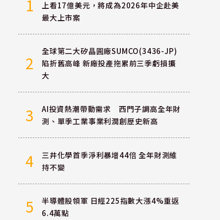
1
上看17億美元，將成為2026年中企赴美
最大上市案
全球第二大矽晶圓廠SUMCO(3436-JP)
2
陷折舊高峰 新廠投產拖累前三季虧損擴
大
AI投資熱潮帶動需求 西門子調高全年財
3
測、單季工業事業利潤創歷史新高
三井化學首季淨利暴增44倍 全年財測維
4
持不變
半導體股領軍 日經225指數大漲4%重返
5
6.4萬點