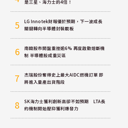
是三星、海力士的4倍！
LG Innotek財報優於預期，下一波成長
5
關鍵轉向半導體封裝載板
南韓股市開盤重挫逾6% 再度啟動熔斷機
6
制 半導體股成重災區
杰瑞股份奪得史上最大AIDC燃機訂單 即
7
將進入量產出貨階段
SK海力士獲利創新高卻不如預期 LTA長
8
約機制開始壓抑獲利爆發力