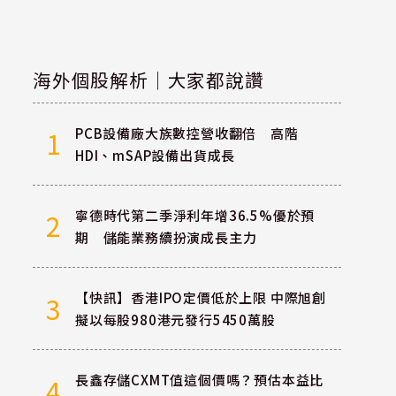
海外個股解析｜大家都說讚
PCB設備廠大族數控營收翻倍 高階
1
HDI、mSAP設備出貨成長
寧德時代第二季淨利年增36.5%優於預
2
期 儲能業務續扮演成長主力
【快訊】香港IPO定價低於上限 中際旭創
3
擬以每股980港元發行5450萬股
長鑫存儲CXMT值這個價嗎？預估本益比
4