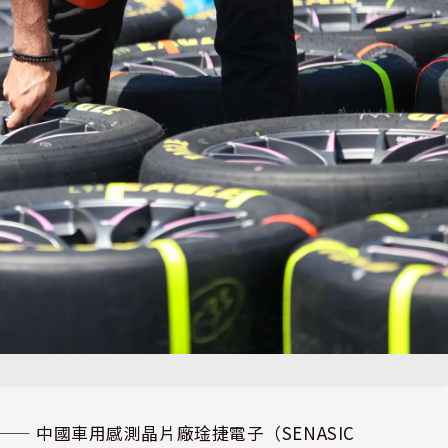
⸺ 中國車用感測晶片廠琻捷電子（SENASIC