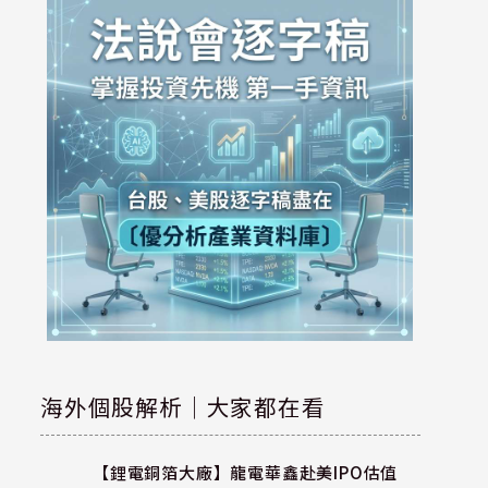
海外個股解析｜大家都在看
【鋰電銅箔大廠】龍電華鑫赴美IPO估值