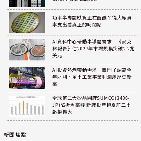
功率半導體缺貨正在醞釀？從大廠資
本支出看真正的時間點
AI資料中心帶動半導體需求 《麥克
林報告》估2027年市場規模突破2.2兆
美元
AI投資熱潮帶動需求 西門子調高全
年財測、單季工業事業利潤創歷史新
高
全球第二大矽晶圓廠SUMCO(3436-
JP)陷折舊高峰 新廠投產拖累前三季
虧損擴大
新聞焦點