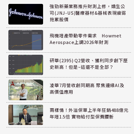
強勁新藥業務推升財測上修，嬌生公
司(JNJ-US)醫療器材&器械表現疲弱
拖累股價
飛機增產帶動零件需求 Howmet
Aerospace上調2026年財測
研華(2395) Q2營收、獲利同步創下歷
史新高！但是~這還不是全部？
凌華7月營收創同期高 聚焦邊緣AI及
高價值應用
兩樣情！外溢保單上半年狂銷488億元
年增1.5倍 實物給付型保費腰斬