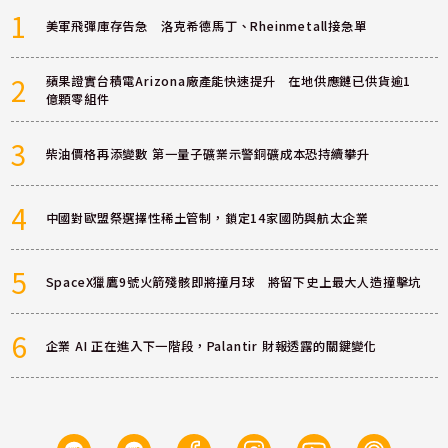
1
美軍飛彈庫存告急 洛克希德馬丁、Rheinmetall接急單
2
蘋果證實台積電Arizona廠產能快速提升 在地供應鏈已供貨逾1
億顆零組件
3
柴油價格再添變數 第一量子礦業示警銅礦成本恐持續攀升
4
中國對歐盟祭選擇性稀土管制，鎖定14家國防與航太企業
5
SpaceX獵鷹9號火箭殘骸即將撞月球 將留下史上最大人造撞擊坑
6
企業 AI 正在進入下一階段，Palantir 財報透露的關鍵變化