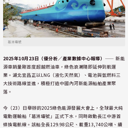
葛洲壩號
2025年10月23日（優分析／產業數據中心報導）
⸺ 新能
源車銷量剛首度超越燃油車，綠色浪潮隨即延伸到航運
業。湖北宜昌正以LNG（液化天然氣）、電池與氫燃料三
大技術路線並進，積極打造中國內河新能源船舶產業聚
落。
今（23）日舉辦的2025綠色能源發展大會上，全球最大純
電動運輸船「葛洲壩號」正式下水，同時啟動長江中游首
條換電航線。該船全長129.98公尺、載重13,740公噸、續