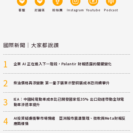
客服
討論區
粉絲團
Instagram
Youtube
Podcast
國際新聞｜大家都說讚
1
企業 AI 正在進入下一階段，Palantir 財報透露的關鍵變化
2
柴油價格再添變數 第一量子礦業示警銅礦成本恐持續攀升
3
IEA：中國純電動車成本比已開發國家低35% 出口勁增帶動全球電
動車滲透率提升
4
AI投資疑慮衝擊市場情緒 亞洲股市震盪整理、微軟與Meta財報反
應兩樣情