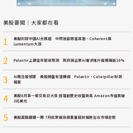
美股要聞｜大家都在看
1
美擬封殺中國AI光模組 中際旭創首當其衝、Coherent與
Lumentum大漲
2
Palantir上調全年營收預測 政府與企業AI需求推升股價飆逾20%
3
AI概念股領軍 美股開盤有望續揚 Palantir、Caterpillar財測
報喜
4
美股8月第一個交易日大漲 道瓊創歷史收盤新高 Amazon市值首破
3兆美元
5
美股面臨關鍵一周 7月就業報告與重量級財報將左右市場走勢