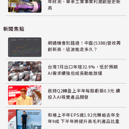
年財測、單季工業事業利潤創歷史新
高
新聞焦點
網通機會別錯過！中磊(5388)營收再
創新高，這波能走多久？
台灣7月出口年增32.9%，低於預期
AI需求續強但成長動能放緩
邑錡Q2轉盈上半年每股虧損0.3元 續
投入AI視覺產品開發
和椿上半年EPS達1.92元賺逾去年全
年9成 下半年將提升高毛利產品比重