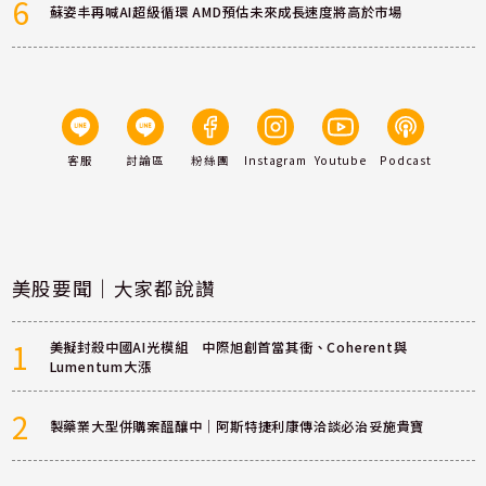
6
蘇姿丰再喊AI超級循環 AMD預估未來成長速度將高於市場
客服
討論區
粉絲團
Instagram
Youtube
Podcast
美股要聞｜大家都說讚
1
美擬封殺中國AI光模組 中際旭創首當其衝、Coherent與
Lumentum大漲
2
製藥業大型併購案醞釀中｜阿斯特捷利康傳洽談必治妥施貴寶