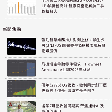
全球第二大矽晶圓廠SUMCO(3436-
JP)陷折舊高峰 新廠投產拖累前三季
虧損擴大
新聞焦點
強勁新藥業務推升財測上修，嬌生公
司(JNJ-US)醫療器材&器械表現疲弱
拖累股價
飛機增產帶動零件需求 Howmet
Aerospace上調2026年財測
研華(2395) Q2營收、獲利同步創下歷
史新高！但是~這還不是全部？
凌華7月營收創同期高 聚焦邊緣AI及
高價值應用