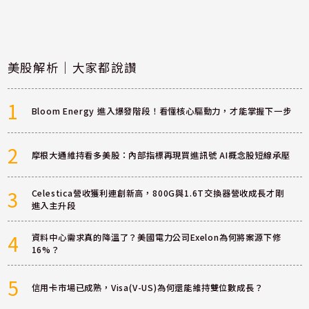
美股解析｜大家都說讚
1
Bloom Energy 進入爆發階段！看懂核心驅動力，才能掌握下一步
2
摩根大通維持看多美股：內部指標再現買進訊號 AI概念股短線承壓
3
Celestica營收獲利連創新高，800G與1.6T交換器營收成長才剛
進入主升段
4
資料中心需求真的降溫了？美國電力公司Exelon為何將案源下修
16%？
5
信用卡市場已成熟，Visa(V-US)為何還能維持雙位數成長？