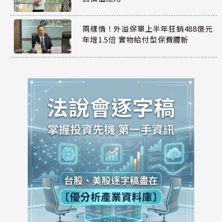
兩樣情！外溢保單上半年狂銷488億元
年增1.5倍 實物給付型保費腰斬