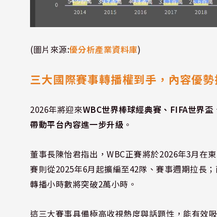
(圖片來源:
優分析產業資料庫
)
三大國際賽事轉播權到手，內容優勢
2026年將迎來
WBC世界棒球經典賽、FIFA世
帶動平台內容進一步升級
。
董事長陳怡君指出，WBC正賽將於2026年3月在
賽則從2025年6月起擴編至42隊、賽事週期拉長；
轉播小時數將突破2萬小時。
這三大賽事具備極高收視熱度與話題性，能有效