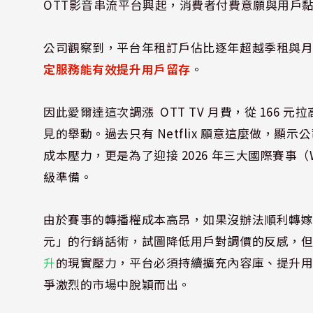
OTT影音串流平台興起，消費者付費意願與用戶
公司觀察到，平台年租訂戶佔比逐年超越季租與
定服務能有效提升用戶留存
。
因此愛爾達這次調漲 OTT TV 月費，從 166 元
見的舉動。過去只有 Netflix 願意這麼做，顯示
成本壓力，更是為了迎接 2026 年三大國際賽事（
級準備。
由於賽事的轉播權成本高昂，如果沒辦法順利轉嫁
元」的行銷話術，試圖降低用戶對調價的反感，但實
升
的現實壓力，平台必須持續擴充內容庫、提升
爭激烈的市場中脫穎而出。