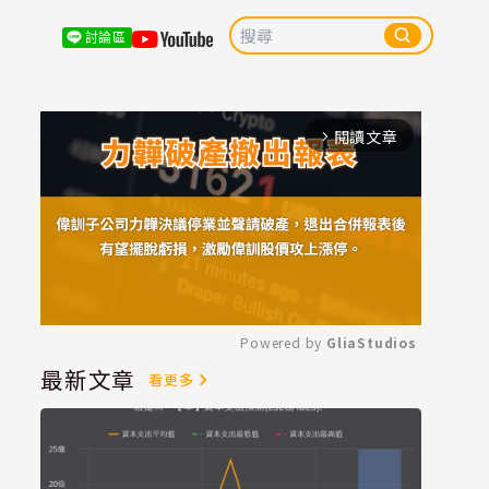
討論區
閱讀文章
arrow_forward_ios
Powered by 
GliaStudios
最新文章
看更多
Mute