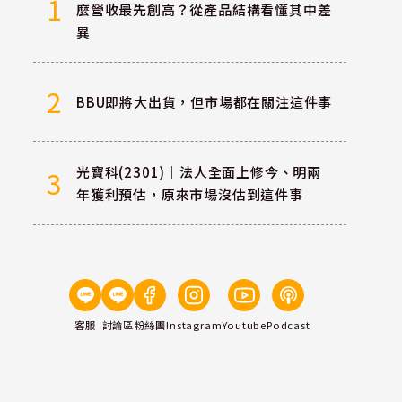
1
麼營收最先創高？從產品結構看懂其中差
異
2
BBU即將大出貨，但市場都在關注這件事
光寶科(2301)｜法人全面上修今、明兩
3
年獲利預估，原來市場沒估到這件事
客服
討論區
粉絲團
Instagram
Youtube
Podcast