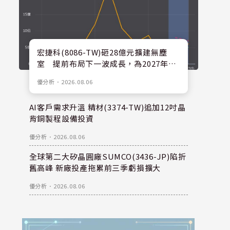
宏捷科(8086-TW)砸28億元擴建無塵
室 提前布局下一波成長，為2027年後
擴產預留空間
優分析
．
2026.08.06
AI客戶需求升溫 精材(3374-TW)追加12吋晶
背銅製程設備投資
優分析
．
2026.08.06
全球第二大矽晶圓廠SUMCO(3436-JP)陷折
舊高峰 新廠投產拖累前三季虧損擴大
優分析
．
2026.08.06