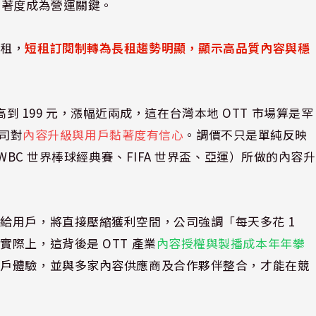
黏著度成為營運關鍵。
月租，
短租訂閱制轉為長租趨勢明顯，顯示高品質內容與穩
拉高到 199 元，漲幅近兩成，這在台灣本地 OTT 市場算是罕
公司對
內容升級與用戶黏著度有信心
。調價不只是單純反映
WBC 世界棒球經典賽、FIFA 世界盃、亞運）所做的內容升
給用戶，將直接壓縮獲利空間，公司強調「每天多花 1
際上，這背後是 OTT 產業
內容授權與製播成本年年攀
用戶體驗，並與多家內容供應商及合作夥伴整合，才能在競