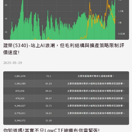
建榮(5340)-站上AI浪潮，但毛利結構與擴產策略限制評
價速度!
2025-05-29
你知道嗎!其實不只LowCTE玻纖布供需緊張!