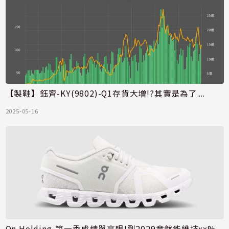
【製鞋】鈺齊-KY(9802)-Q1存貨大增!?其實是為了....
2025-05-16
On Holding-第一季成績單亮眼!到2029竟然能維持xx%