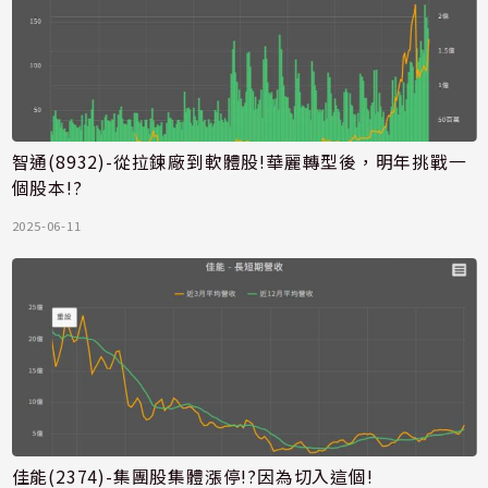
智通(8932)-從拉鍊廠到軟體股!華麗轉型後，明年挑戰一
個股本!?
2025-06-11
佳能(2374)-集團股集體漲停!?因為切入這個!