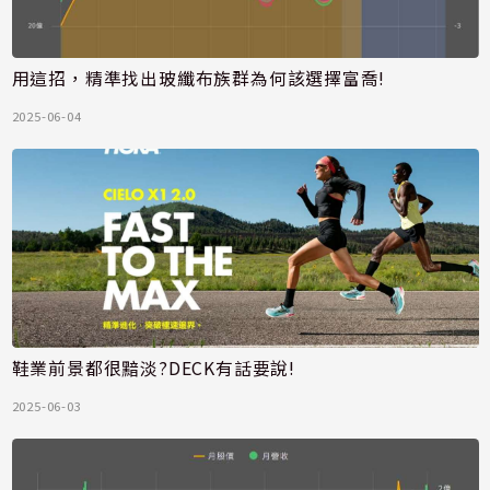
用這招，精準找出玻纖布族群為何該選擇富喬!
2025-06-04
鞋業前景都很黯淡?DECK有話要說!
2025-06-03