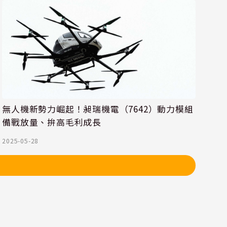
無人機新勢力崛起！昶瑞機電（7642）動力模組
備戰放量、拚高毛利成長
2025-05-28