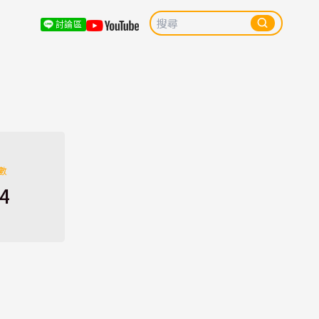
討論區
數
4