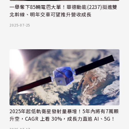
一舉奪下85輛電巴大單！華德動能(2237)挺進雙
北幹線、明年交車可望推升營收成長
2025-07-25
2025年起低軌衛星發射量暴增！5年內將有7萬顆
升空，CAGR 上看 30%，成長力直追 AI、5G！