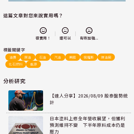
這篇文章對您來說實用嗎？
還可以
很實用！
有待加強...
標籤關鍵字
油價
原油
石油
汽油
美國
俄羅斯
煉油廠
化石燃料
能源
分析研究
【達人分享】2026/08/09 股泰盤勢統
計
日本塗料上修全年營收展望，但獲利
預測維持不變 下半年原料成本仍是
壓力