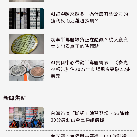
AI訂單越來越多，為什麼有些公司的
獲利反而更難超預期？
功率半導體缺貨正在醞釀？從大廠資
本支出看真正的時間點
AI資料中心帶動半導體需求 《麥克
林報告》估2027年市場規模突破2.2兆
美元
新聞焦點
台灣首度「斷網」演習登場，5G降速
30分鐘測試全民通訊備援
台光電、台燿衝高震盪…CCL族群還