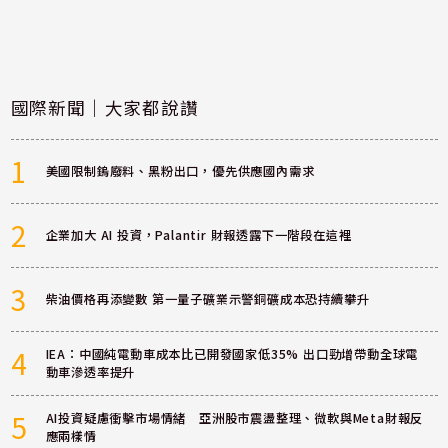
國際新聞｜大家都說讚
1
美國限制鎢廢料、黑粉出口，優先供應國內需求
2
企業加大 AI 投資，Palantir 財報透露下一階段在這裡
3
柴油價格再添變數 第一量子礦業示警銅礦成本恐持續攀升
4
IEA：中國純電動車成本比已開發國家低35% 出口勁增帶動全球電
動車滲透率提升
5
AI投資疑慮衝擊市場情緒 亞洲股市震盪整理、微軟與Meta財報反
應兩樣情