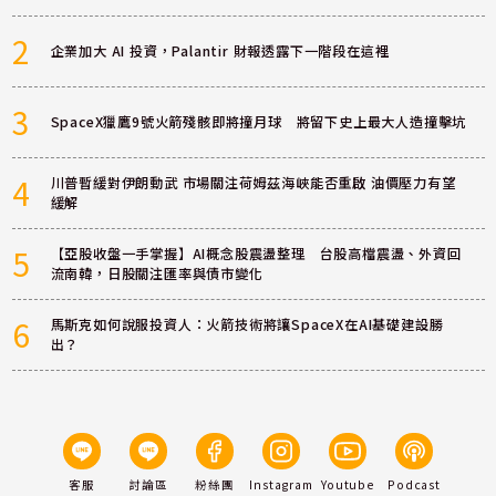
2
企業加大 AI 投資，Palantir 財報透露下一階段在這裡
3
SpaceX獵鷹9號火箭殘骸即將撞月球 將留下史上最大人造撞擊坑
4
川普暫緩對伊朗動武 市場關注荷姆茲海峽能否重啟 油價壓力有望
緩解
5
【亞股收盤一手掌握】AI概念股震盪整理 台股高檔震盪、外資回
流南韓，日股關注匯率與債市變化
6
馬斯克如何說服投資人：火箭技術將讓SpaceX在AI基礎建設勝
出？
客服
討論區
粉絲團
Instagram
Youtube
Podcast