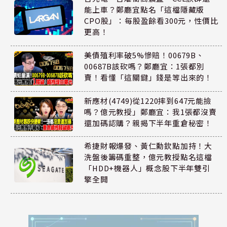
能上車？鄭廳宜點名「這檔隱藏版
CPO股」：每股盈餘看300元，性價比
更高！
美債殖利率破5%慘賠！00679B、
00687B該砍嗎？鄭廳宜：1張都別
賣！看懂「這關鍵」錢是等出來的！
新應材(4749)從1220摔到647元能撿
嗎？億元教授」鄭廳宜：我1張都沒賣
還加碼認購？親揭下半年重倉秘密！
希捷財報爆發、黃仁勳欽點加持！大
洗盤後籌碼重整，億元教授點名這檔
「HDD+機器人」概念股下半年雙引
擎全開