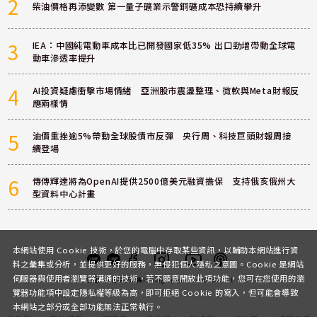
2
柴油價格再添變數 第一量子礦業示警銅礦成本恐持續攀升
3
IEA：中國純電動車成本比已開發國家低35% 出口勁增帶動全球電
動車滲透率提升
4
AI投資疑慮衝擊市場情緒 亞洲股市震盪整理、微軟與Meta財報反
應兩樣情
5
油價重挫逾5%帶動全球股債市反彈 央行周、科技巨頭財報周接
續登場
6
傳傳輝達將為OpenAI提供2500億美元融資擔保 支持俄亥俄州大
型資料中心計畫
本網站使用 Cookie 技術，於您的電腦中存取某些資訊，以輔助本網站進行資
料之彙集或分析，並提供更好的服務，無侵犯個人隱私之意圖。Cookie 是網站
伺服器與使用者瀏覽器溝通的技術，若不願意開放此項功能，您可在您使用的瀏
客服
討論區
粉絲團
Instagram
Youtube
Podcast
覽器功能項中設定隱私權等級為高，即可拒絕 Cookie 的寫入，但可能會導致
本網站之部分或全部功能無法正常執行。