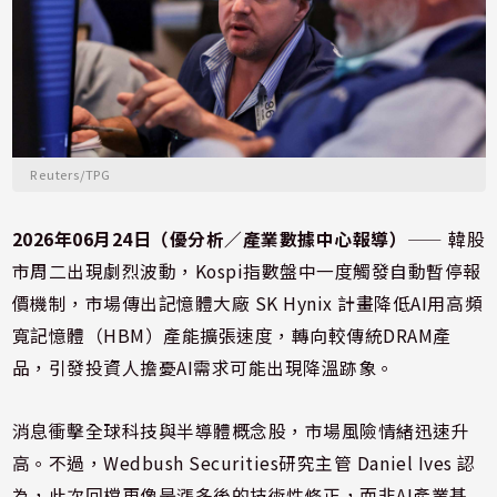
Reuters/TPG
2026年06月24日（優分析／產業數據中心報導）
⸺ 韓股
市周二出現劇烈波動，Kospi指數盤中一度觸發自動暫停報
價機制，市場傳出記憶體大廠
SK Hynix
計畫降低AI用高頻
寬記憶體（HBM）產能擴張速度，轉向較傳統DRAM產
品，引發投資人擔憂AI需求可能出現降溫跡象。
消息衝擊全球科技與半導體概念股，市場風險情緒迅速升
高。不過，Wedbush Securities研究主管
Daniel Ives
認
為，此次回檔更像是漲多後的技術性修正，而非AI產業基