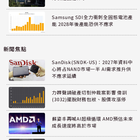
Samsung SDI全力衝刺全固態電池產
能 2028年後產能恐供不應求
新聞焦點
SanDisk(SNDK-US)：2027年資料中
心將占NAND市場一半 AI需求推升供
不應求延續
力韡聲請破產切割仲裁案影響 偉訓
(3032)擺脫財務包袱、股價攻漲停
蘇姿丰再喊AI超級循環 AMD預估未來
成長速度將高於市場