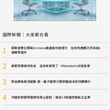
國際新聞｜大家都在看
1
蘋果證實台積電Arizona廠產能快速提升 在地供應鏈已供貨逾1
億顆零組件
2
美軍飛彈庫存告急 洛克希德馬丁、Rheinmetall接急單
3
柴油價格再添變數 第一量子礦業示警銅礦成本恐持續攀升
4
中國對歐盟祭選擇性稀土管制，鎖定14家國防與航太企業