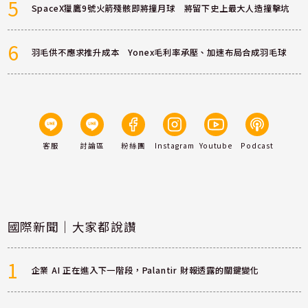
5
SpaceX獵鷹9號火箭殘骸即將撞月球 將留下史上最大人造撞擊坑
6
羽毛供不應求推升成本 Yonex毛利率承壓、加速布局合成羽毛球
客服
討論區
粉絲團
Instagram
Youtube
Podcast
國際新聞｜大家都說讚
1
企業 AI 正在進入下一階段，Palantir 財報透露的關鍵變化