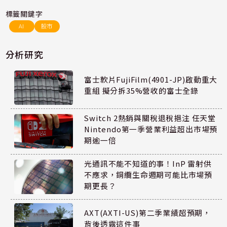
標籤關鍵字
AI
股市
分析研究
富士軟片FujiFilm(4901-JP)啟動重大
重組 擬分拆35%營收的富士全錄
Switch 2熱銷與關稅退稅挹注 任天堂
Nintendo第一季營業利益超出市場預
期逾一倍
光通訊不能不知道的事！InP 雷射供
不應求，銅纜生命週期可能比市場預
期更長？
AXT(AXTI-US)第二季業績超預期，
背後透露這件事