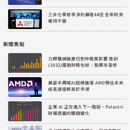
三井化學首季淨利暴增44倍 全年財測
維持不變
新聞焦點
力韡聲請破產切割仲裁案影響 偉訓
(3032)擺脫財務包袱、股價攻漲停
蘇姿丰再喊AI超級循環 AMD預估未來
成長速度將高於市場
企業 AI 正在進入下一階段，Palantir
財報透露的關鍵變化