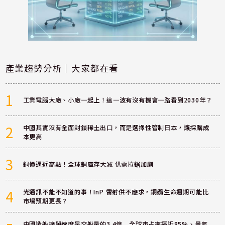
產業趨勢分析｜大家都在看
1
工業電腦大廠、小廠一起上！這一波有沒有機會一路看到2030年？
2
中國其實沒有全面封鎖稀土出口，而是選擇性管制日本，讓採購成
本更高
3
銅價逼近高點！全球銅庫存大減 供需拉鋸加劇
4
光通訊不能不知道的事！InP 雷射供不應求，銅纜生命週期可能比
市場預期更長？
中國造船接單速度是交船量的3.4倍 全球市占率逼近85%、景氣