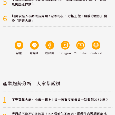
5
能見度延伸數年
6
銅需求進入長期成長周期！必和必拓、力拓正從「鐵礦砂巨頭」變
身「銅礦大廠」
客服
討論區
粉絲團
Instagram
Youtube
Podcast
產業趨勢分析｜大家都說讚
1
工業電腦大廠、小廠一起上！這一波有沒有機會一路看到2030年？
光通訊不能不知道的事！InP 雷射供不應求，銅纜生命週期可能比