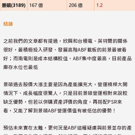
結論
之前我們的文章都有提過，欣興和台積電、英特爾的關係
很好，最積極投入研發、發展高階
ABF
載板的前景最被看
好；而南電則是成本結構較佳、
ABF
集中度最高，目前產品
庫存水位也最低
景碩過去股價大漲主要是因為產能擴充大，營運槓桿大開
情況下、成長幅度很驚人，只是目前景碩營運相對來說較
缺乏優勢，但若以併購資產評價的角度，再搭配
PSR
來
看，又能了解到景碩
ABF
營運價值有被低估的優勢！
預估未來實在太難，更何況是
ABF
這種疑慮與前景並存的產