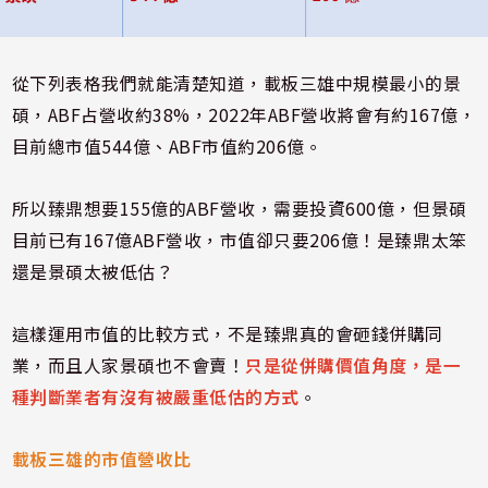
從下列表格我們就能清楚知道，載板三雄中規模最小的景
碩，
ABF
占營收約
38%
，
2022
年
ABF
營收將會有約
167
億，
目前總市值
544
億、
ABF
市值約
206
億。
所以臻鼎想要
155
億的
ABF
營收，需要投資
600
億，但景碩
目前已有
167
億
ABF
營收，市值卻只要
206
億！是臻鼎太笨
還是景碩太被低估？
這樣運用市值的比較方式，不是臻鼎真的會砸錢併購同
業，而且人家景碩也不會賣！
只是從併購價值角度，是一
種判斷業者有沒有被嚴重低估的方式
。
載板三雄的市值營收比