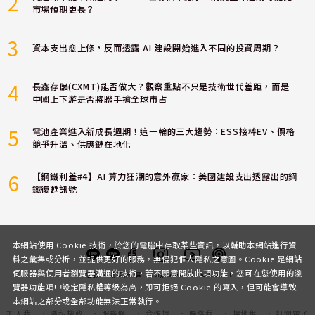
2
市場預期更長？
3
資本支出愈上修，反而透露 AI 建設開始進入不同的投資周期？
4
長鑫存儲(CXMT)能否做大？觀察重點不只是技術世代差距，而是
中國上下游是否將聯手搶全球市占
5
電池產業進入新成長週期！這一輪的三大趨勢：ESS接棒EV、價格
競爭升溫、供應鏈在地化
6
【鋼鐵利差#4】AI 算力狂潮的意外贏家：美國建設支出透露出的鋼
鐵復甦訊號
本網站使用 Cookie 技術，於您的電腦中存取某些資訊，以輔助本網站進行資
料之彙集或分析，並提供更好的服務，無侵犯個人隱私之意圖。Cookie 是網站
伺服器與使用者瀏覽器溝通的技術，若不願意開放此項功能，您可在您使用的瀏
客服
討論區
粉絲團
Instagram
Youtube
Podcast
覽器功能項中設定隱私權等級為高，即可拒絕 Cookie 的寫入，但可能會導致
本網站之部分或全部功能無法正常執行。
加入我
隱私權政
服務條
合作提
聯絡我
場地租
訂閱電子