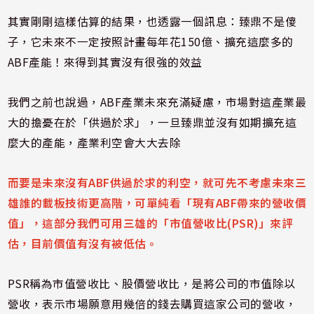
其實剛剛這樣估算的結果，也透露一個訊息：臻鼎不是傻
子，它未來不一定按照計畫每年花
150
億、擴充這麼多的
ABF
產能！來得到其實沒有很強的效益
我們之前也說過，
ABF
產業未來充滿疑慮，市場對這產業最
大的擔憂在於「供過於求」，一旦臻鼎並沒有如期擴充這
麼大的產能，產業利空會大大去除
而要是未來沒有
ABF
供過於求的利空，就可先不考慮未來三
雄誰的載板技術更高階，可單純看「現有
ABF
帶來的營收價
值」，這部分我們可用三雄的「市值營收比
(PSR)
」來評
估，目前價值有沒有被低估。
PSR
稱為市值營收比、股價營收比，是將公司的市值除以
營收，表示市場願意用幾倍的錢去購買這家公司的營收，