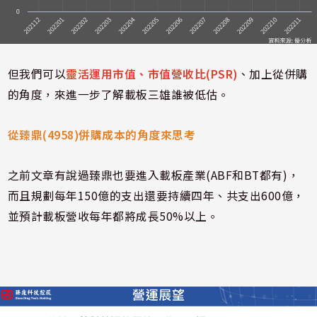
但我們可以
靈活運用市值、市值營收比
(PSR)
、加上從併購
的角度，來進一步了解載板三雄誰被低估。
從臻鼎
(4958)
併購成本的角度來思考
之前文章有說過臻鼎也要進入載板產業
(ABF
和
BT
都有
)
，
而且規劃每年
150
億的支出還要持續四年、共支出
600
億，
並預計載板營收每年都將成長
50%
以上。