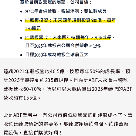
臻鼎
2021
年載板營收
46.5
億，按照每年
50%
的成長率，預
計
2025
年將達到約
235
億規模。且預計
ABF
未來會占臻鼎
載板營收
60-70%
，所以可以大概估算出
2025
年臻鼎的
ABF
營收約有
155
億。
要是
ABF
業者中，有公司市值低於臻鼎的劃建廠成本了、營
收也比臻鼎預計的還要多，那臻鼎幹嘛花時間、花錢蓋廠
買設備，直接併購就好啊！