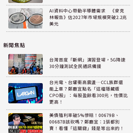
AI資料中心帶動半導體需求 《麥克
林報告》估2027年市場規模突破2.2兆
美元
新聞焦點
台灣首度「斷網」演習登場，5G降速
30分鐘測試全民通訊備援
台光電、台燿衝高震盪…CCL族群還
能上車？鄭廳宜點名「這檔隱藏版
CPO股」：每股盈餘看300元，性價比
更高！
美債殖利率破5%慘賠！00679B、
00687B該砍嗎？鄭廳宜：1張都別
賣！看懂「這關鍵」錢是等出來的！