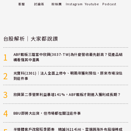
客服
討論區
粉絲團
Instagram
Youtube
Podcast
台股解析｜大家都說讚
1
ABF載板三雄當中欣興(3037-TW)為什麼營收最先創高？從產品結
構看懂其中差異
2
光寶科(2301)｜法人全面上修今、明兩年獲利預估，原來市場沒估
到這件事
3
欣興第二季營業利益暴增141%，ABF載板才剛進入獲利成長期？
4
BBU即將大出貨，但市場都在關注這件事
半導體客戶改寫旺季節奏 精誠(6214)AI、雲端與海外布局接棒成