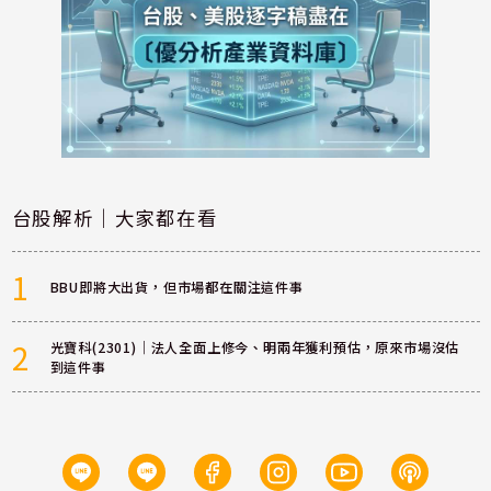
台股解析｜大家都在看
1
BBU即將大出貨，但市場都在關注這件事
2
光寶科(2301)｜法人全面上修今、明兩年獲利預估，原來市場沒估
到這件事