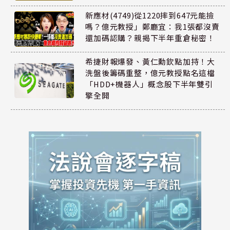
新應材(4749)從1220摔到647元能撿
嗎？億元教授」鄭廳宜：我1張都沒賣
還加碼認購？親揭下半年重倉秘密！
希捷財報爆發、黃仁勳欽點加持！大
洗盤後籌碼重整，億元教授點名這檔
「HDD+機器人」概念股下半年雙引
擎全開