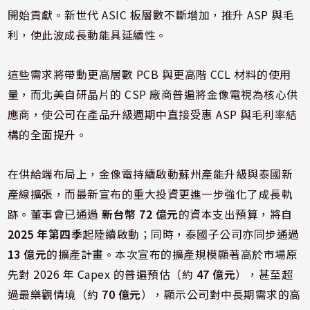
開始貢獻。新世代 ASIC 板層數不斷增加，推升 ASP 與毛
利，使此波成長動能具延續性。
這些需求將帶動更高層數 PCB 與更高階 CCL 材料的使用
量，而北美自研晶片的 CSP 廠商普遍將金像電視為核心供
應商，使公司在產品升級週期中直接受惠 ASP 與毛利率結
構的全面提升。
在供給端布局上，金像電持續啟動蘇州產能升級與泰國新
產線擴張，而最新宣布的重大投資更進一步強化了成長軌
跡。董事會已通過
新台幣 72 億元
的資本支出預算，將自
2025 年第四季
起陸續啟動；同時，泰國子公司亦同步通過
13 億元
的擴產計畫。本次宣布的擴產規模顯著高於市場原
先對 2026 年 Capex 的普遍預估（約
47 億元
），甚至超
過最樂觀情境（約
70 億元
），顯示公司對中長期需求的高