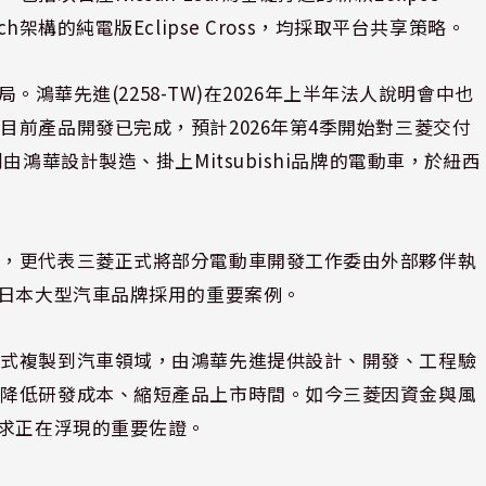
E-Tech架構的純電版Eclipse Cross，均採取平台共享策略。
局。鴻華先進(2258-TW)在2026年上半年法人說明會中也
前產品開發已完成，預計2026年第4季開始對三菱交付
鴻華設計製造、掛上Mitsubishi品牌的電動車，於紐西
案，更代表三菱正式將部分電動車開發工作委由外部夥伴執
得日本大型汽車品牌採用的重要案例。
模式複製到汽車領域，由鴻華先進提供設計、開發、工程驗
夠降低研發成本、縮短產品上市時間。如今三菱因資金與風
需求正在浮現的重要佐證。