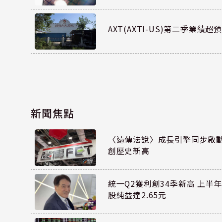
AXT(AXTI-US)第二季業
新聞焦點
〈遠傳法說〉成長引擎同步啟動 上
創歷史新高
統一Q2獲利創34季新高 上半年
股純益達2.65元