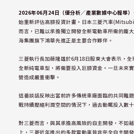
2026年06月24日（優分析／產業數據中心報導）
始重新評估高額投資計畫。日本三菱汽車(Mitsubi
而言，已難以承擔獨立開發全新電動車所需的龐
海集團旗下鴻華先進正是主要合作夥伴。
三菱執行長加藤隆雄於6月18日股東大會表示，
全新純電車型，將需要投入巨額資金。一旦未來
營造成嚴重衝擊。
這番談話反映出當前許多傳統車廠面臨的共同難
戰持續壓縮利潤空間的情況下，過去動輒投入數
對三菱而言，與其承擔高風險的自主開發，不如
上，三菱近年推出的多款電動車皆非完全自主開發，包括以