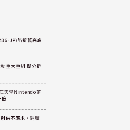
36-JP)陷折舊高峰
P)啟動重大重組 擬分拆
任天堂Nintendo第
一倍
雷射供不應求，銅纜
？