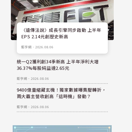
〈遠傳法說〉成長引擎同步啟動 上半年
EPS 2.14元創歷史新高
鉅亨網
．
2026.08.06
統一Q2獲利創34季新高 上半年淨利大增
36.37%每股純益達2.65元
鉅亨網
．
2026.08.06
9400億量縮藏玄機！獨家數據曝賣壓轉折，
兩大霸主營收創高「這時機」發動？
鉅亨網
．
2026.08.06