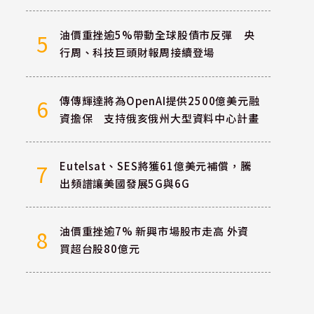
油價重挫逾5%帶動全球股債市反彈 央
5
行周、科技巨頭財報周接續登場
傳傳輝達將為OpenAI提供2500億美元融
6
資擔保 支持俄亥俄州大型資料中心計畫
Eutelsat、SES將獲61億美元補償，騰
7
出頻譜讓美國發展5G與6G
油價重挫逾7% 新興市場股市走高 外資
8
買超台股80億元