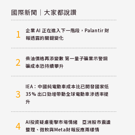
國際新聞｜大家都說讚
企業 AI 正在進入下一階段，Palantir 財
1
報透露的關鍵變化
柴油價格再添變數 第一量子礦業示警銅
2
礦成本恐持續攀升
IEA：中國純電動車成本比已開發國家低
3
35% 出口勁增帶動全球電動車滲透率提
升
AI投資疑慮衝擊市場情緒 亞洲股市震盪
4
整理、微軟與Meta財報反應兩樣情