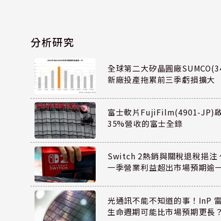
分析研究
全球第二大矽晶圓廠SUMCO(34
新廠投產拖累前三季虧損擴大
富士軟片FujiFilm(4901-J
35%營收的富士全錄
Switch 2熱銷與關稅退稅挹注 
一季營業利益超出市場預期逾
光通訊不能不知道的事！InP 
生命週期可能比市場預期更長