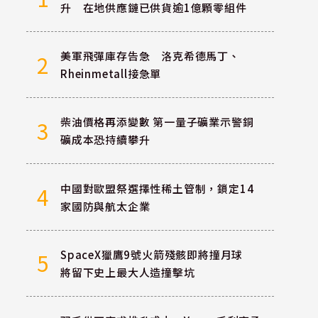
升 在地供應鏈已供貨逾1億顆零組件
美軍飛彈庫存告急 洛克希德馬丁、
2
Rheinmetall接急單
柴油價格再添變數 第一量子礦業示警銅
3
礦成本恐持續攀升
中國對歐盟祭選擇性稀土管制，鎖定14
4
家國防與航太企業
SpaceX獵鷹9號火箭殘骸即將撞月球
5
將留下史上最大人造撞擊坑