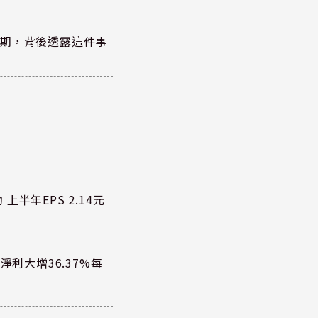
績超預期，背後透露這件事
半年EPS 2.14元
淨利大增36.37%每