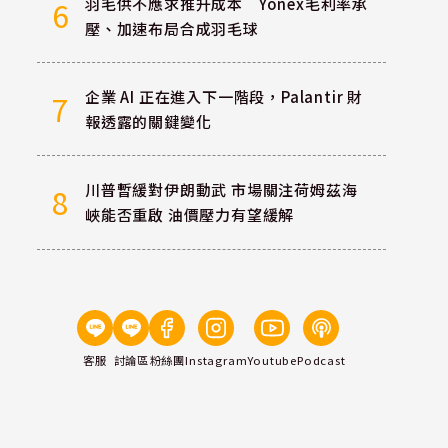
羽毛供不應求推升成本 Yonex毛利率承
6
壓、加速布局合成羽毛球
企業 AI 正在進入下一階段，Palantir 財
7
報透露的關鍵變化
川普暫緩對伊朗動武 市場關注荷姆茲海
8
峽能否重啟 油價壓力有望緩解
客服
討論區
粉絲團
Instagram
Youtube
Podcast