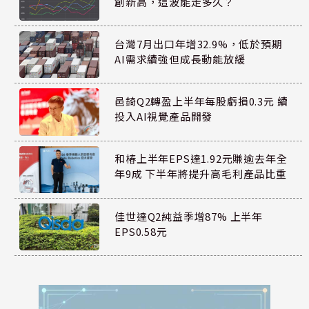
創新高，這波能走多久？
台灣7月出口年增32.9%，低於預期
AI需求續強但成長動能放緩
邑錡Q2轉盈上半年每股虧損0.3元 續
投入AI視覺產品開發
和椿上半年EPS達1.92元賺逾去年全
年9成 下半年將提升高毛利產品比重
佳世達Q2純益季增87% 上半年
EPS0.58元