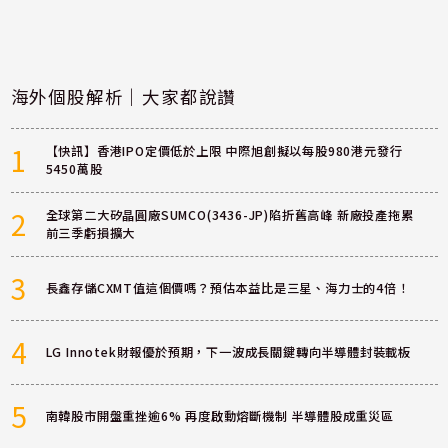
海外個股解析｜大家都說讚
1
【快訊】香港IPO定價低於上限 中際旭創擬以每股980港元發行
5450萬股
2
全球第二大矽晶圓廠SUMCO(3436-JP)陷折舊高峰 新廠投產拖累
前三季虧損擴大
3
長鑫存儲CXMT值這個價嗎？預估本益比是三星、海力士的4倍！
4
LG Innotek財報優於預期，下一波成長關鍵轉向半導體封裝載板
5
南韓股市開盤重挫逾6% 再度啟動熔斷機制 半導體股成重災區