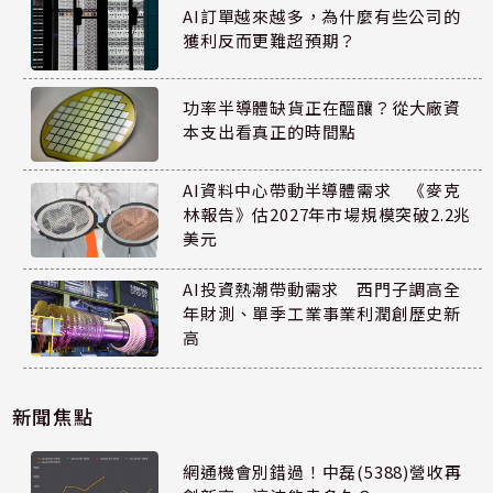
AI訂單越來越多，為什麼有些公司的
獲利反而更難超預期？
功率半導體缺貨正在醞釀？從大廠資
本支出看真正的時間點
AI資料中心帶動半導體需求 《麥克
林報告》估2027年市場規模突破2.2兆
美元
AI投資熱潮帶動需求 西門子調高全
年財測、單季工業事業利潤創歷史新
高
新聞焦點
網通機會別錯過！中磊(5388)營收再