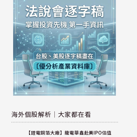
海外個股解析｜大家都在看
【鋰電銅箔大廠】龍電華鑫赴美IPO估值