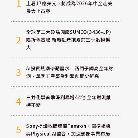
1
上看17億美元，將成為2026年中企赴美
最大上市案
全球第二大矽晶圓廠SUMCO(3436-JP)
2
陷折舊高峰 新廠投產拖累前三季虧損擴
大
AI投資熱潮帶動需求 西門子調高全年財
3
測、單季工業事業利潤創歷史新高
三井化學首季淨利暴增44倍 全年財測維
4
持不變
Sony提議收購騰龍Tamron，瞄準相機
5
與Physical AI整合，加速影像事業布局