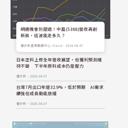
網通機會別錯過！中磊(5388)營收再創
新高，這波能走多久？
優分析產業數據中心-Claire
．
2026.08.07
日本塗料上修全年營收展望，但獲利預測維
持不變 下半年原料成本仍是壓力
優分析
．
2026.08.07
台灣7月出口年增32.9%，低於預期 AI需求
續強但成長動能放緩
優分析
．
2026.08.07