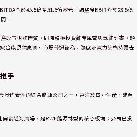
DA介於45.5億至51.5億歐元，調整後EBIT介於23.5億
之間。
資產改善財務體質，同時積極投資離岸風電與氫能計畫，顯
的綜合能源供應商。市場普遍認為，隨歐洲電力結構持續去
鍵推手
98年，是歐洲最具代表性的綜合能源公司之一，專注於電力生產、能源
） — 專注開發近海風場，是RWE能源轉型的核心板塊；公司已投