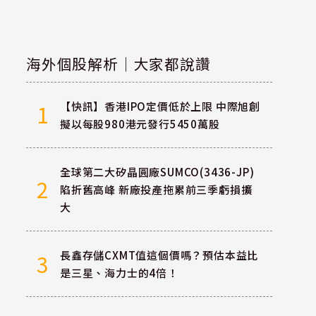
海外個股解析｜大家都說讚
【快訊】香港IPO定價低於上限 中際旭創
1
擬以每股980港元發行5450萬股
全球第二大矽晶圓廠SUMCO(3436-JP)
2
陷折舊高峰 新廠投產拖累前三季虧損擴
大
長鑫存儲CXMT值這個價嗎？預估本益比
3
是三星、海力士的4倍！