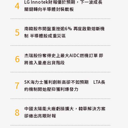
LG Innotek財報優於預期，下一波成長
4
關鍵轉向半導體封裝載板
南韓股市開盤重挫逾6% 再度啟動熔斷機
5
制 半導體股成重災區
杰瑞股份奪得史上最大AIDC燃機訂單 即
6
將進入量產出貨階段
SK海力士獲利創新高卻不如預期 LTA長
7
約機制開始壓抑獲利爆發力
中國太陽能大廠虧損擴大，韓華解決方案
8
卻繳出亮眼財報