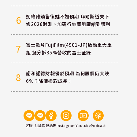
妮維雅銷售復甦不如預期 拜爾斯道夫下
6
修2026財測、加碼行銷費用壓縮到獲利
富士軟片FujiFilm(4901-JP)啟動重大重
7
組 擬分拆35%營收的富士全錄
諾和諾德財報優於預期 為何股價仍大跌
8
6%？降價換取成長！
客服
討論區
粉絲團
Instagram
Youtube
Podcast