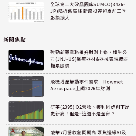
全球第二大矽晶圓廠SUMCO(3436-
JP)陷折舊高峰 新廠投產拖累前三季
虧損擴大
新聞焦點
強勁新藥業務推升財測上修，嬌生公
司(JNJ-US)醫療器材&器械表現疲弱
拖累股價
飛機增產帶動零件需求 Howmet
Aerospace上調2026年財測
研華(2395) Q2營收、獲利同步創下歷
史新高！但是~這還不是全部？
凌華7月營收創同期高 聚焦邊緣AI及