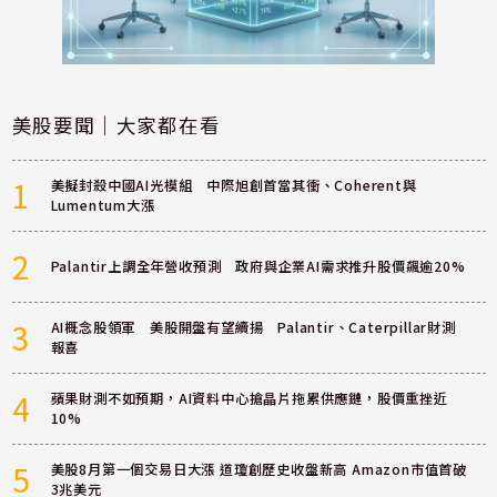
美股要聞｜大家都在看
1
美擬封殺中國AI光模組 中際旭創首當其衝、Coherent與
Lumentum大漲
2
Palantir上調全年營收預測 政府與企業AI需求推升股價飆逾20%
3
AI概念股領軍 美股開盤有望續揚 Palantir、Caterpillar財測
報喜
4
蘋果財測不如預期，AI資料中心搶晶片拖累供應鏈，股價重挫近
10%
5
美股8月第一個交易日大漲 道瓊創歷史收盤新高 Amazon市值首破
3兆美元