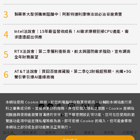
3
製藥業大型併購案醞釀中｜阿斯特捷利康傳洽談必治妥施貴寶
4
Intel法說會｜15年最佳營收成長！AI需求爆棚狂掃CPU產能，需
求遠遠超出供應
5
RTX法說會｜第二季獲利衝新高，航太與國防需求強勁，宣布調高
全年財務展望
6
AT&T法說會｜買回百億庫藏股，第二季Q2財報超預期，光纖+5G
雙引擎引爆AI邊緣商機
本網站使用 Cookie 技術，於您的電腦中存取某些資訊，以輔助本網站進行資
料之彙集或分析，並提供更好的服務，無侵犯個人隱私之意圖。Cookie 是網站
伺服器與使用者瀏覽器溝通的技術，若不願意開放此項功能，您可在您使用的瀏
客服
討論區
粉絲團
Instagram
Youtube
Podcast
覽器功能項中設定隱私權等級為高，即可拒絕 Cookie 的寫入，但可能會導致
本網站之部分或全部功能無法正常執行。
加入我
隱私權政
服務條
合作提
聯絡我
場地租
訂閱電子
們
策
款
案
們
借
報