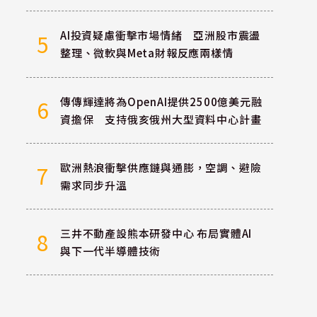
AI投資疑慮衝擊市場情緒 亞洲股市震盪
5
整理、微軟與Meta財報反應兩樣情
傳傳輝達將為OpenAI提供2500億美元融
6
資擔保 支持俄亥俄州大型資料中心計畫
歐洲熱浪衝擊供應鏈與通膨，空調、避險
7
需求同步升溫
三井不動產設熊本研發中心 布局實體AI
8
與下一代半導體技術