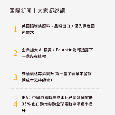
國際新聞｜大家都說讚
美國限制鎢廢料、黑粉出口，優先供應國
1
內需求
企業加大 AI 投資，Palantir 財報透露下
2
一階段在這裡
柴油價格再添變數 第一量子礦業示警銅
3
礦成本恐持續攀升
IEA：中國純電動車成本比已開發國家低
4
35% 出口勁增帶動全球電動車滲透率提
升