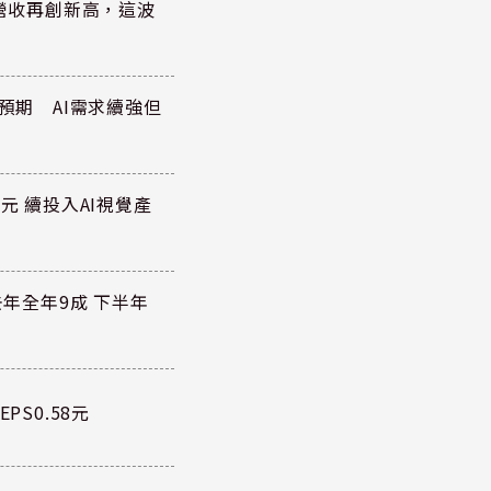
)營收再創新高，這波
於預期 AI需求續強但
元 續投入AI視覺產
去年全年9成 下半年
PS0.58元