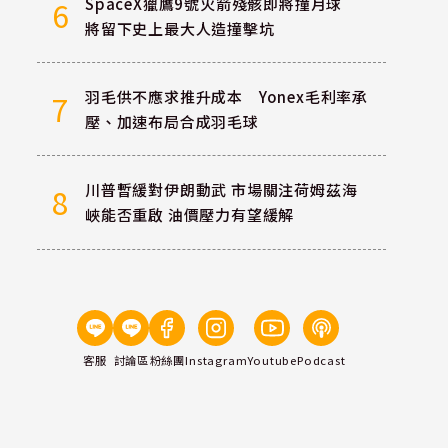
SpaceX獵鷹9號火箭殘骸即將撞月球
6
將留下史上最大人造撞擊坑
羽毛供不應求推升成本 Yonex毛利率承
7
壓、加速布局合成羽毛球
川普暫緩對伊朗動武 市場關注荷姆茲海
8
峽能否重啟 油價壓力有望緩解
客服
討論區
粉絲團
Instagram
Youtube
Podcast