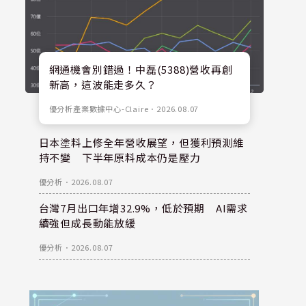
網通機會別錯過！中磊(5388)營收再創
新高，這波能走多久？
優分析產業數據中心-Claire
．
2026.08.07
日本塗料上修全年營收展望，但獲利預測維
持不變 下半年原料成本仍是壓力
優分析
．
2026.08.07
台灣7月出口年增32.9%，低於預期 AI需求
續強但成長動能放緩
優分析
．
2026.08.07