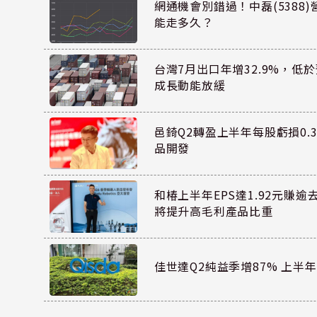
網通機會別錯過！中磊(5388
能走多久？
台灣7月出口年增32.9%，低
成長動能放緩
邑錡Q2轉盈上半年每股虧損0.3
品開發
和椿上半年EPS達1.92元賺逾
將提升高毛利產品比重
佳世達Q2純益季增87% 上半年E