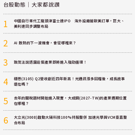
台股動態｜大家都說讚
1
中國自行車代工龍頭津富士達IPO 海外設廠搶歐美訂單，巨大、
美利達同步調整布局
2
AI 散熱的下一波機會，會從哪裡來？
3
致茂法說透露這個產業即將進入強勁循環！
4
穩懋(3105) Q2營收創近四年新高！光通訊漲多回檔後，成長故事
還在嗎？
5
去年的關稅題材開始進入現實，大成鋼(2027-TW)的產業週期位置
在哪裡？
6
大立光(3008)啟動大陽科技100%持股整併 加速光學與VCM垂直整
合布局