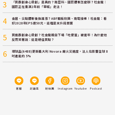
3
「買群創身心受創」是真的？南亞科、國巨腰斬怎麼辦？杜金龍：
國巨正在重演2年前「華城」走法！
4
金居、尖點腰斬後換誰漲？ABF載板欣興、南電接棒！杜金龍：看
好2028年EPS達50元，這檔是末升段首選
5
買進群創身心受創？杜金龍親自下場「吃便當」被套牢！為什麼他
反而笑著說：這是絕佳買點？
6
環球晶(6488)更新義大利 Novara 廠火災進度，法人估影響全球 8
吋產能約 5%
客服
討論區
粉絲團
Instagram
Youtube
Podcast