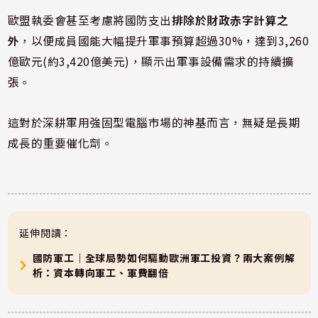
歐盟執委會甚至考慮將國防支出
排除於財政赤字計算之
外
，以便成員國能大幅提升軍事預算超過30%，達到3,260
億歐元(約3,420億美元)，顯示出軍事設備需求的持續擴
張。
這對於深耕軍用強固型電腦市場的神基而言，無疑是長期
成長的重要催化劑。
延伸閱讀：
國防軍工｜全球局勢如何驅動歐洲軍工投資？兩大案例解
析：資本轉向軍工、軍費翻倍