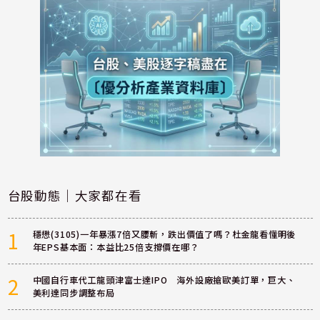
台股動態｜大家都在看
1
穩懋(3105)一年暴漲7倍又腰斬，跌出價值了嗎？杜金龍看懂明後
年EPS基本面：本益比25倍支撐價在哪？
2
中國自行車代工龍頭津富士達IPO 海外設廠搶歐美訂單，巨大、
美利達同步調整布局