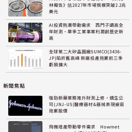
林報告》估2027年市場規模突破2.2兆
美元
AI投資熱潮帶動需求 西門子調高全
年財測、單季工業事業利潤創歷史新
高
全球第二大矽晶圓廠SUMCO(3436-
JP)陷折舊高峰 新廠投產拖累前三季
虧損擴大
新聞焦點
強勁新藥業務推升財測上修，嬌生公
司(JNJ-US)醫療器材&器械表現疲弱
拖累股價
飛機增產帶動零件需求 Howmet