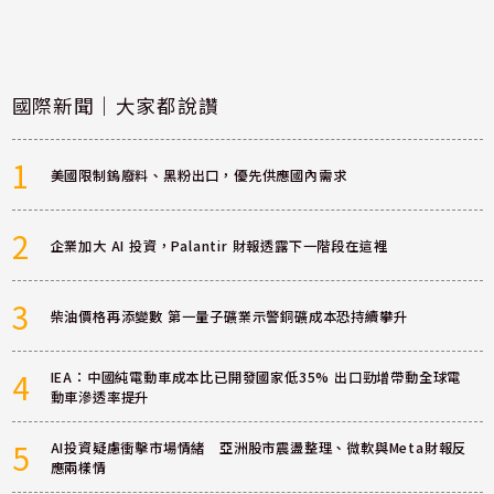
國際新聞｜大家都說讚
1
美國限制鎢廢料、黑粉出口，優先供應國內需求
2
企業加大 AI 投資，Palantir 財報透露下一階段在這裡
3
柴油價格再添變數 第一量子礦業示警銅礦成本恐持續攀升
4
IEA：中國純電動車成本比已開發國家低35% 出口勁增帶動全球電
動車滲透率提升
5
AI投資疑慮衝擊市場情緒 亞洲股市震盪整理、微軟與Meta財報反
應兩樣情