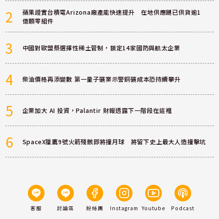
2
蘋果證實台積電Arizona廠產能快速提升 在地供應鏈已供貨逾1
億顆零組件
3
中國對歐盟祭選擇性稀土管制，鎖定14家國防與航太企業
4
柴油價格再添變數 第一量子礦業示警銅礦成本恐持續攀升
5
企業加大 AI 投資，Palantir 財報透露下一階段在這裡
6
SpaceX獵鷹9號火箭殘骸即將撞月球 將留下史上最大人造撞擊坑
客服
討論區
粉絲團
Instagram
Youtube
Podcast