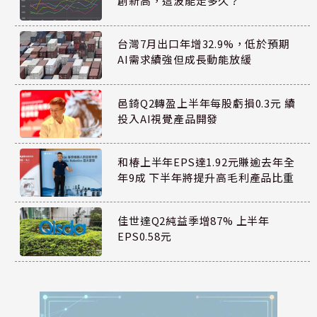
創新高，這波能走多久？
台灣7月出口年增32.9%，低於預期
AI需求續強但成長動能放緩
邑錡Q2轉盈上半年每股虧損0.3元 續
投入AI視覺產品開發
和椿上半年EPS達1.92元賺逾去年全
年9成 下半年將提升高毛利產品比重
佳世達Q2純益季增87% 上半年
EPS0.58元