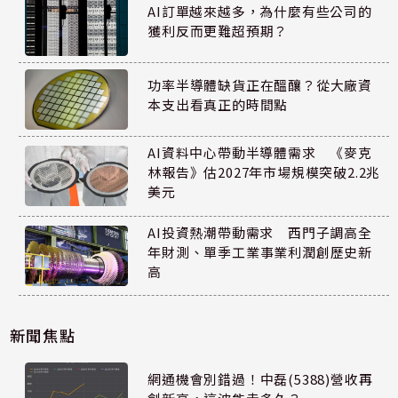
AI訂單越來越多，為什麼有些公司的
獲利反而更難超預期？
功率半導體缺貨正在醞釀？從大廠資
本支出看真正的時間點
AI資料中心帶動半導體需求 《麥克
林報告》估2027年市場規模突破2.2兆
美元
AI投資熱潮帶動需求 西門子調高全
年財測、單季工業事業利潤創歷史新
高
新聞焦點
網通機會別錯過！中磊(5388)營收再