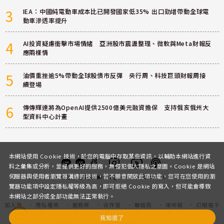
3
IEA：中國純電動車成本比已開發國家低35% 出口勁增帶動全球電
動車滲透率提升
4
AI投資疑慮衝擊市場情緒 亞洲股市震盪整理、微軟與Meta財報反
應兩樣情
5
油價重挫逾5%帶動全球股債市反彈 央行周、科技巨頭財報周接
續登場
6
傳傳輝達將為OpenAI提供2500億美元融資擔保 支持俄亥俄州大
型資料中心計畫
本網站使用 Cookie 技術，於您的電腦中存取某些資訊，以輔助本網站進行資
料之彙集或分析，並提供更好的服務，無侵犯個人隱私之意圖。Cookie 是網站
伺服器與使用者瀏覽器溝通的技術，若不願意開放此項功能，您可在您使用的瀏
客服
討論區
粉絲團
Instagram
Youtube
Podcast
覽器功能項中設定隱私權等級為高，即可拒絕 Cookie 的寫入，但可能會導致
本網站之部分或全部功能無法正常執行。
加入我
隱私權政
服務條
合作提
聯絡我
場地租
訂閱電子
們
策
款
案
們
借
報
我知道了
優分析 UAnalyze 商拓財經有限公司 © 2025