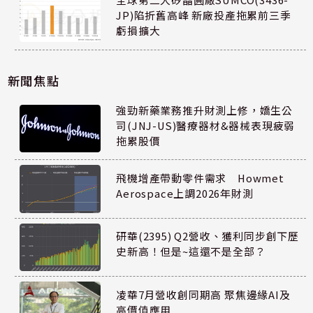
JP)陷折舊高峰 新廠投產拖累前三季
虧損擴大
新聞焦點
強勁新藥業務推升財測上修，嬌生公
司(JNJ-US)醫療器材&器械表現疲弱
拖累股價
飛機增產帶動零件需求 Howmet
Aerospace上調2026年財測
研華(2395) Q2營收、獲利同步創下歷
史新高！但是~這還不是全部？
凌華7月營收創同期高 聚焦邊緣AI及
高價值應用