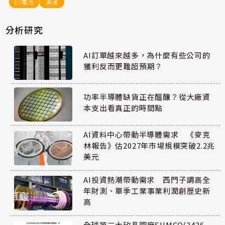
EV電池
非洲
分析研究
AI訂單越來越多，為什麼有些公司的
獲利反而更難超預期？
功率半導體缺貨正在醞釀？從大廠資
本支出看真正的時間點
AI資料中心帶動半導體需求 《麥克
林報告》估2027年市場規模突破2.2兆
美元
AI投資熱潮帶動需求 西門子調高全
年財測、單季工業事業利潤創歷史新
高
全球第二大矽晶圓廠SUMCO(3436-