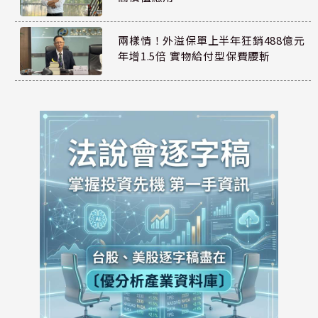
兩樣情！外溢保單上半年狂銷488億元
年增1.5倍 實物給付型保費腰斬