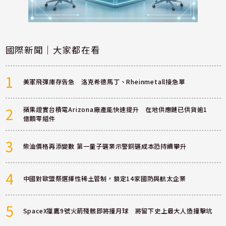
國際新聞｜大家都在看
1
美軍飛彈庫存告急 洛克希德馬丁、Rheinmetall接急單
2
蘋果證實台積電Arizona廠產能快速提升 在地供應鏈已供貨逾1
億顆零組件
3
柴油價格再添變數 第一量子礦業示警銅礦成本恐持續攀升
4
中國對歐盟祭選擇性稀土管制，鎖定14家國防與航太企業
5
SpaceX獵鷹9號火箭殘骸即將撞月球 將留下史上最大人造撞擊坑