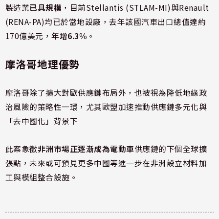
製造業
已具規模
，目前Stellantis (STLAM-MI)與Renault
(RENA-PA)均已於當地設廠，去年該國汽車出口總值達約
170億美元，
年增6.3%
。
摩洛哥地理優勢
摩洛哥除了擴大對歐供應鏈布局外，也被視為降低地緣政
治風險的策略性一環，尤其歐盟加速推動供應鏈多元化與
「去中國化」背景下
此案象徵
非洲市場正逐漸成為電動車
供應鏈的下個全球擴
張點，未來或可預見更多中國等進一步在非洲設立材料加
工與模組整合設施。